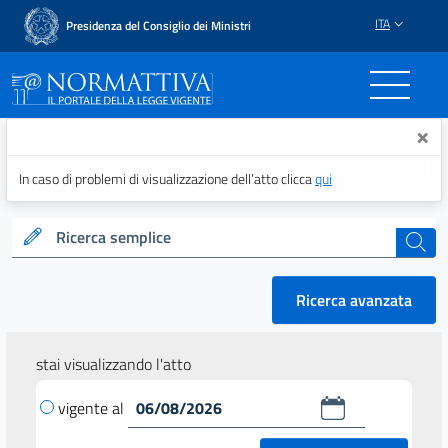
ITA
Presidenza del Consiglio dei Ministri
Normattiva - Il portale del
×
In caso di problemi di visualizzazione dell’atto clicca
qui
Ricerca semplice
cerca
Ricerca avanzata
stai visualizzando l'atto
vigente al