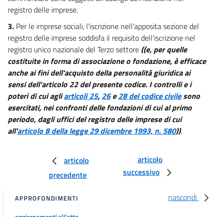
21
registro delle imprese.
22
3.
Per le imprese sociali, l'iscrizione nell'apposita sezione del
Capo III
registro delle imprese soddisfa il requisito dell'iscrizione nel
Dell'ordinamento e della amministrazione
registro unico nazionale del Terzo settore
((e, per quelle
23
costituite in forma di associazione o fondazione, è efficace
24
anche ai fini dell'acquisto della personalità giuridica ai
25
sensi dell'articolo 22 del presente codice. I controlli e i
poteri di cui agli
articoli 25
,
26
e
28 del codice civile
sono
26
esercitati, nei confronti delle fondazioni di cui al primo
27
periodo, dagli uffici del registro delle imprese di cui
28
all'
articolo 8 della legge 29 dicembre 1993, n. 580
))
.
29
30
articolo
articolo
successivo
31
precedente
Titolo V
nascondi
DI PARTICOLARI CATEGORIE DI ENTI DEL TERZO SETTORE
APPROFONDIMENTI
Capo I
Delle organizzazioni di volontariato
aggiornamenti all'atto