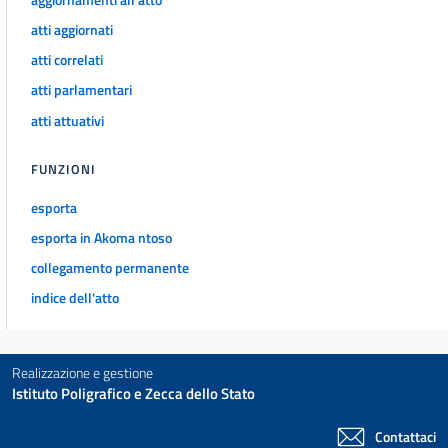
32
atti aggiornati
33
atti correlati
34
atti parlamentari
Capo II
atti attuativi
Delle associazioni di promozione sociale
35
FUNZIONI
36
esporta
Capo III
esporta in Akoma ntoso
Degli enti filantropici
37
collegamento permanente
38
indice dell'atto
39
Capo IV
Realizzazione e gestione
Delle imprese sociali
Istituto Poligrafico e Zecca dello Stato
40
Capo V
Contattaci
Delle reti associative