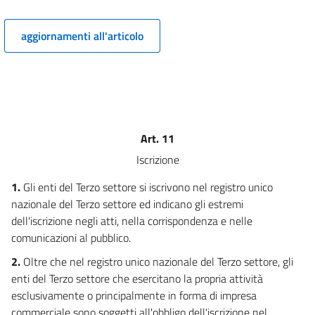
12
13
aggiornamenti all'articolo
14
15
16
Titolo III
DEL VOLONTARIO E DELL'ATTIVITÀ DI VOLONTARIATO
Art. 11
17
Iscrizione
18
19
1.
Gli enti del Terzo settore si iscrivono nel registro unico
nazionale del Terzo settore ed indicano gli estremi
Titolo IV
dell'iscrizione negli atti, nella corrispondenza e nelle
DELLE ASSOCIAZIONI E DELLE FONDAZIONI DEL TERZO SETTORE
Capo I
comunicazioni al pubblico.
Disposizioni generali
2.
Oltre che nel registro unico nazionale del Terzo settore, gli
20
enti del Terzo settore che esercitano la propria attività
Capo II
esclusivamente o principalmente in forma di impresa
Della Costituzione
commerciale sono soggetti all'obbligo dell'iscrizione nel