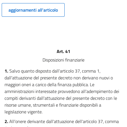
10
11
aggiornamenti all'articolo
Capo III
PROCEDURE
12
13
Art. 41
14
Disposizioni finanziarie
15
1.
Salvo quanto disposto dall'articolo 37, comma 1,
16
dall'attuazione del presente decreto non derivano nuovi o
17
maggiori oneri a carico della finanza pubblica. Le
18
amministrazioni interessate provvedono all'adempimento dei
19
compiti derivanti dall'attuazione del presente decreto con le
risorse umane, strumentali e finanziarie disponibili a
Capo IV
legislazione vigente.
AUTORIZZAZIONE - Requisiti per gli allevatori, i fornitori e gli
2.
All'onere derivante dall'attuazione dell'articolo 37, comma
utilizzatori