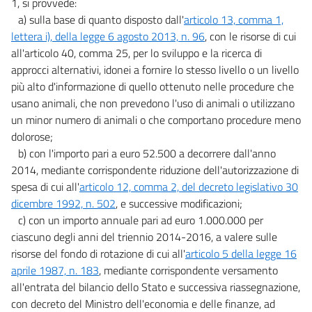
1, si provvede:
20
a) sulla base di quanto disposto dall'
articolo 13, comma 1,
21
lettera i), della legge 6 agosto 2013, n. 96
, con le risorse di cui
22
all'articolo 40, comma 25, per lo sviluppo e la ricerca di
approcci alternativi, idonei a fornire lo stesso livello o un livello
23
più alto d'informazione di quello ottenuto nelle procedure che
24
usano animali, che non prevedono l'uso di animali o utilizzano
25
un minor numero di animali o che comportano procedure meno
26
dolorose;
b) con l'importo pari a euro 52.500 a decorrere dall'anno
27
2014, mediante corrispondente riduzione dell'autorizzazione di
28
spesa di cui all'
articolo 12, comma 2, del decreto legislativo 30
29
dicembre 1992, n. 502
, e successive modificazioni;
c) con un importo annuale pari ad euro 1.000.000 per
30
ciascuno degli anni del triennio 2014-2016, a valere sulle
31
risorse del fondo di rotazione di cui all'
articolo 5 della legge 16
32
aprile 1987, n. 183
, mediante corrispondente versamento
all'entrata del bilancio dello Stato e successiva riassegnazione,
33
con decreto del Ministro dell'economia e delle finanze, ad
34