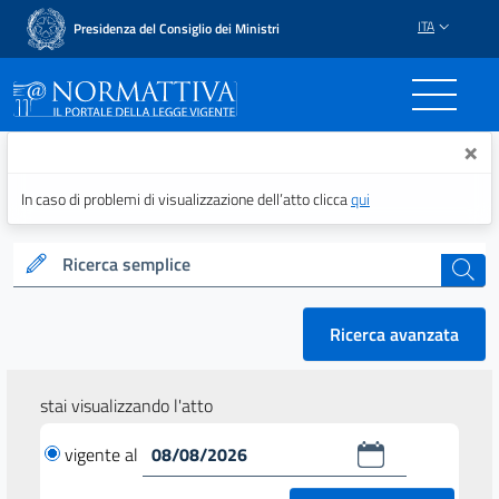
ITA
Presidenza del Consiglio dei Ministri
Normattiva - Il portale del
×
In caso di problemi di visualizzazione dell’atto clicca
qui
Ricerca semplice
cerca
Ricerca avanzata
stai visualizzando l'atto
vigente al