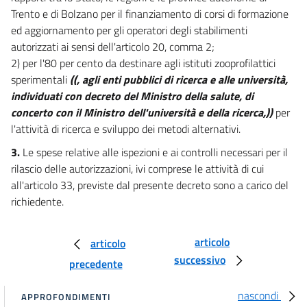
Allegato I
Trento e di Bolzano per il finanziamento di corsi di formazione
Allegato I
ed aggiornamento per gli operatori degli stabilimenti
autorizzati ai sensi dell'articolo 20, comma 2;
Allegato II
2) per l'80 per cento da destinare agli istituti zooprofilattici
Allegato II
sperimentali
((, agli enti pubblici di ricerca e alle università,
Allegato III
individuati con decreto del Ministro della salute, di
Allegato III
concerto con il Ministro dell'università e della ricerca,))
per
l'attività di ricerca e sviluppo dei metodi alternativi.
Allegato IV
3.
Le spese relative alle ispezioni e ai controlli necessari per il
Allegato IV
rilascio delle autorizzazioni, ivi comprese le attività di cui
Allegato V
all'articolo 33, previste dal presente decreto sono a carico del
Allegato V
richiedente.
Allegato VI
articolo
Allegato VI
articolo
successivo
precedente
Allegato VII
Allegato VII
nascondi
APPROFONDIMENTI