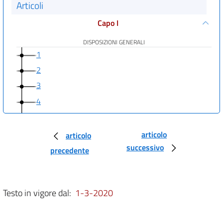
Articoli
Capo I
DISPOSIZIONI GENERALI
1
2
3
4
5
6
articolo
articolo
Capo II
successivo
precedente
DISPOSIZIONI SULL'USO DI TALUNI ANIMALI NELLE PROCEDURE
7
Testo in vigore dal:
1-3-2020
8
9