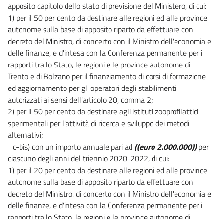
apposito capitolo dello stato di previsione del Ministero, di cui:
35
1) per il 50 per cento da destinare alle regioni ed alle province
Capo V
autonome sulla base di apposito riparto da effettuare con
decreto del Ministro, di concerto con il Ministro dell'economia e
MISURE PER EVITARE DUPLICAZIONI E APPROCCI ALTERNATIVI
delle finanze, e d'intesa con la Conferenza permanente per i
36
rapporti tra lo Stato, le regioni e le province autonome di
37
Trento e di Bolzano per il finanziamento di corsi di formazione
ed aggiornamento per gli operatori degli stabilimenti
38
autorizzati ai sensi dell'articolo 20, comma 2;
Capo VI
2) per il 50 per cento da destinare agli istituti zooprofilattici
sperimentali per l'attività di ricerca e sviluppo dei metodi
DISPOSIZIONI FINALI
39
alternativi;
c-bis) con un importo annuale pari ad
((euro 2.000.000))
per
40
ciascuno degli anni del triennio 2020-2022, di cui:
41
1) per il 20 per cento da destinare alle regioni ed alle province
42
autonome sulla base di apposito riparto da effettuare con
decreto del Ministro, di concerto con il Ministro dell'economia e
Allegati
delle finanze, e d'intesa con la Conferenza permanente per i
rapporti tra lo Stato, le regioni e le province autonome di