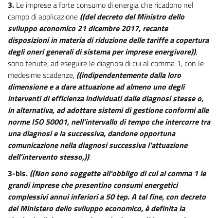
Allegato 6
3.
Le imprese a forte consumo di energia che ricadono nel
Allegato 6
campo di applicazione
((del decreto del Ministro dello
sviluppo economico 21 dicembre 2017, recante
Allegato 7
disposizioni in materia di riduzione delle tariffe a copertura
Allegato 7
degli oneri generali di sistema per imprese energivore))
,
sono tenute, ad eseguire le diagnosi di cui al comma 1, con le
Allegato 8
medesime scadenze,
((indipendentemente dalla loro
Allegato 8
dimensione e a dare attuazione ad almeno uno degli
Allegato 9
interventi di efficienza individuati dalle diagnosi stesse o,
in alternativa, ad adottare sistemi di gestione conformi alle
Allegato 9
norme ISO 50001, nell'intervallo di tempo che intercorre tra
una diagnosi e la successiva, dandone opportuna
comunicazione nella diagnosi successiva l'attuazione
dell'intervento stesso,))
.
3-bis.
((Non sono soggette all'obbligo di cui al comma 1 le
grandi imprese che presentino consumi energetici
complessivi annui inferiori a 50 tep. A tal fine, con decreto
del Ministero dello sviluppo economico, è definita la