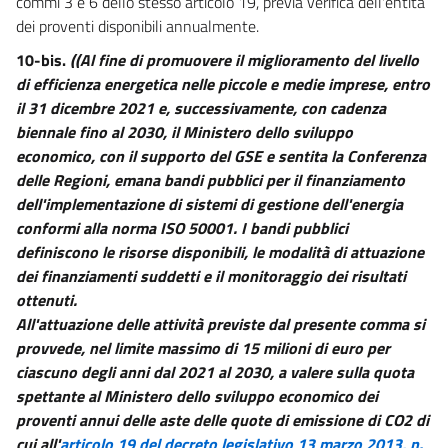
commi 3 e 6 dello stesso articolo 19, previa verifica dell'entità
dei proventi disponibili annualmente.
10-bis.
((Al fine di promuovere il miglioramento del livello
di efficienza energetica nelle piccole e medie imprese, entro
il 31 dicembre 2021 e, successivamente, con cadenza
biennale fino al 2030, il Ministero dello sviluppo
economico, con il supporto del GSE e sentita la Conferenza
delle Regioni, emana bandi pubblici per il finanziamento
dell'implementazione di sistemi di gestione dell'energia
conformi alla norma ISO 50001. I bandi pubblici
definiscono le risorse disponibili, le modalità di attuazione
dei finanziamenti suddetti e il monitoraggio dei risultati
ottenuti.
All'attuazione delle attività previste dal presente comma si
provvede, nel limite massimo di 15 milioni di euro per
ciascuno degli anni dal 2021 al 2030, a valere sulla quota
spettante al Ministero dello sviluppo economico dei
proventi annui delle aste delle quote di emissione di CO2 di
cui all'
articolo 19 del decreto legislativo 13 marzo 2013, n.