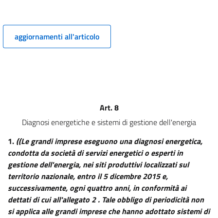
EFFICIENZA NELLA FORNITURA DELL'ENERGIA
10
aggiornamenti all'articolo
11
Titolo IV
DISPOSIZIONI ORIZZONTALI
12
13
Art. 8
14
Diagnosi energetiche e sistemi di gestione dell'energia
15
1.
((Le grandi imprese eseguono una diagnosi energetica,
16
condotta da società di servizi energetici o esperti in
gestione dell'energia, nei siti produttivi localizzati sul
Titolo V
territorio nazionale, entro il 5 dicembre 2015 e,
DISPOSIZIONI FINALI
successivamente, ogni quattro anni, in conformità ai
17
dettati di cui all'allegato 2 . Tale obbligo di periodicità non
18
si applica alle grandi imprese che hanno adottato sistemi di