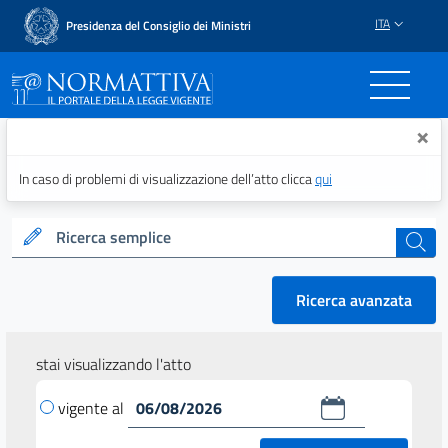
ITA
Presidenza del Consiglio dei Ministri
Normattiva - Il portale del
×
In caso di problemi di visualizzazione dell’atto clicca
qui
Ricerca semplice
cerca
Ricerca avanzata
stai visualizzando l'atto
vigente al