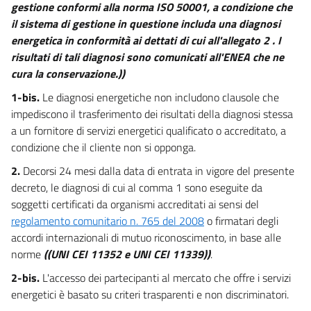
gestione conformi alla norma ISO 50001, a condizione che
19
il sistema di gestione in questione includa una diagnosi
20
energetica in conformità ai dettati di cui all'allegato 2 . I
risultati di tali diagnosi sono comunicati all'ENEA che ne
Allegati
cura la conservazione.))
Allegato 1
1-bis.
Le diagnosi energetiche non includono clausole che
Allegato 1
impediscono il trasferimento dei risultati della diagnosi stessa
a un fornitore di servizi energetici qualificato o accreditato, a
Allegato 2
condizione che il cliente non si opponga.
Allegato 2
2.
Decorsi 24 mesi dalla data di entrata in vigore del presente
Allegato 3
decreto, le diagnosi di cui al comma 1 sono eseguite da
Allegato 3
soggetti certificati da organismi accreditati ai sensi del
regolamento comunitario n. 765 del 2008
o firmatari degli
Allegato 4
accordi internazionali di mutuo riconoscimento, in base alle
Allegato 4
norme
((UNI CEI 11352 e UNI CEI 11339))
.
Allegato 5
2-bis.
L'accesso dei partecipanti al mercato che offre i servizi
Allegato 5
energetici è basato su criteri trasparenti e non discriminatori.