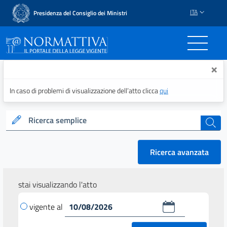
ITA
Presidenza del Consiglio dei Ministri
Normattiva - Il portale del
×
In caso di problemi di visualizzazione dell’atto clicca
qui
Ricerca semplice
cerca
Ricerca avanzata
stai visualizzando l'atto
vigente al