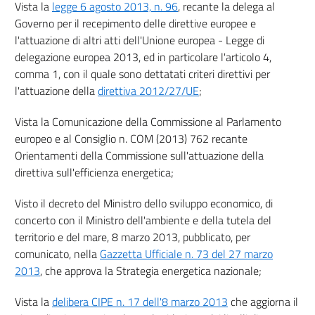
Vista la
legge 6 agosto 2013, n. 96
, recante la delega al
19
Governo per il recepimento delle direttive europee e
20
l'attuazione di altri atti dell'Unione europea - Legge di
delegazione europea 2013, ed in particolare l'articolo 4,
Allegati
comma 1, con il quale sono dettatati criteri direttivi per
l'attuazione della
direttiva 2012/27/UE
;
Allegato 1
Allegato 1
Vista la Comunicazione della Commissione al Parlamento
Allegato 2
europeo e al Consiglio n. COM (2013) 762 recante
Orientamenti della Commissione sull'attuazione della
Allegato 2
direttiva sull'efficienza energetica;
Allegato 3
Allegato 3
Visto il decreto del Ministro dello sviluppo economico, di
concerto con il Ministro dell'ambiente e della tutela del
Allegato 4
territorio e del mare, 8 marzo 2013, pubblicato, per
Allegato 4
comunicato, nella
Gazzetta Ufficiale n. 73 del 27 marzo
2013
, che approva la Strategia energetica nazionale;
Allegato 5
Allegato 5
Vista la
delibera CIPE n. 17 dell'8 marzo 2013
che aggiorna il