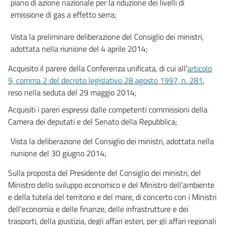
piano di azione nazionale per la riduzione dei livelli di
Allegato 6
emissione di gas a effetto serra;
Allegato 6
Allegato 7
Vista la preliminare deliberazione del Consiglio dei ministri,
adottata nella riunione del 4 aprile 2014;
Allegato 7
Acquisito il parere della Conferenza unificata, di cui all'
Allegato 8
articolo
9, comma 2 del decreto legislativo 28 agosto 1997, n. 281
,
Allegato 8
reso nella seduta del 29 maggio 2014;
Allegato 9
Acquisiti i pareri espressi dalle competenti commissioni della
Allegato 9
Camera dei deputati e del Senato della Repubblica;
Vista la deliberazione del Consiglio dei ministri, adottata nella
riunione del 30 giugno 2014;
Sulla proposta del Presidente del Consiglio dei ministri, del
Ministro dello sviluppo economico e del Ministro dell'ambiente
e della tutela del territorio e del mare, di concerto con i Ministri
dell'economia e delle finanze, delle infrastrutture e dei
trasporti, della giustizia, degli affari esteri, per gli affari regionali