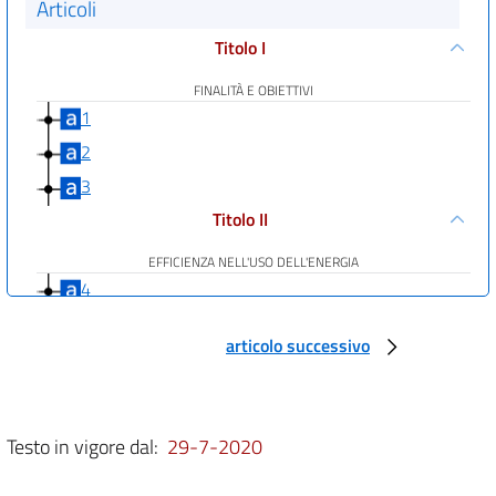
Articoli
Titolo I
FINALITÀ E OBIETTIVI
1
2
3
Titolo II
EFFICIENZA NELL'USO DELL'ENERGIA
4
5
articolo successivo
6
7
8
Testo in vigore dal:
29-7-2020
9
Titolo III