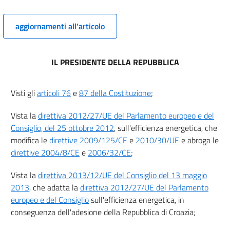
EFFICIENZA NELLA FORNITURA DELL'ENERGIA
aggiornamenti all'articolo
10
11
IL PRESIDENTE DELLA REPUBBLICA
Titolo IV
DISPOSIZIONI ORIZZONTALI
Visti gli
articoli 76
e
87 della Costituzione
;
12
13
Vista la
direttiva 2012/27/UE del Parlamento europeo e del
14
Consiglio, del 25 ottobre 2012
, sull'efficienza energetica, che
modifica le
direttive 2009/125/CE
e
2010/30/UE
e abroga le
15
direttive 2004/8/CE
e
2006/32/CE
;
16
Titolo V
Vista la
direttiva 2013/12/UE del Consiglio del 13 maggio
2013
, che adatta la
direttiva 2012/27/UE del Parlamento
DISPOSIZIONI FINALI
europeo e del Consiglio
sull'efficienza energetica, in
17
conseguenza dell'adesione della Repubblica di Croazia;
18