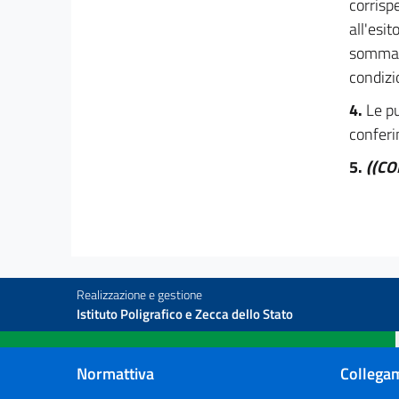
corrisp
17
all'esi
18
somma c
19
condizio
20
4.
Le pu
21
conferim
22
5.
((C
23
23 bis
24
25
26
Realizzazione e gestione
27
Istituto Poligrafico e Zecca dello Stato
28
Capo III
Normattiva
Collegam