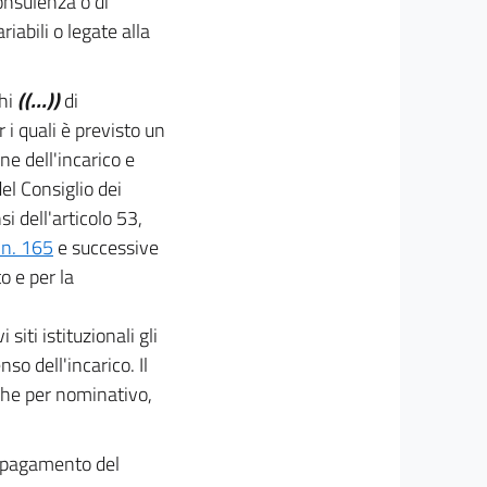
onsulenza o di
iabili o legate alla
chi
((...))
di
 i quali è previsto un
ne dell'incarico e
l Consiglio dei
i dell'articolo 53,
 n. 165
e successive
o e per la
iti istituzionali gli
so dell'incarico. Il
che per nominativo,
l pagamento del