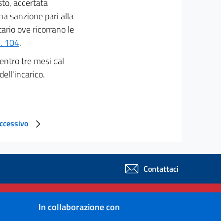
sto, accertata
na sanzione pari alla
ario ove ricorrano le
n. 104
.
entro tre mesi dal
ell'incarico.
uccessivo
Contattaci
In collaborazione con