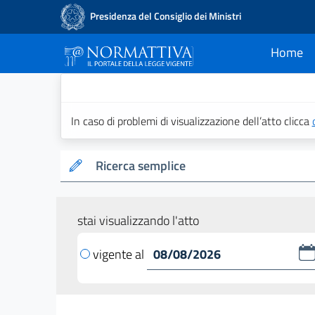
Presidenza del Consiglio dei Ministri
Home
current
Normattiva - Il po
In caso di problemi di visualizzazione dell’atto clicca
Ricerca semplice
stai visualizzando l'atto
vigente al