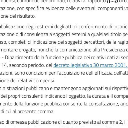
ompensi, comunque denominati, relativi al rapporto
((...))
di c
razione, con specifica evidenza delle eventuali componenti var
one del risultato.
bblicazione degli estremi degli atti di conferimento di incari
azione o di consulenza a soggetti esterni a qualsiasi titolo per
o, completi di indicazione dei soggetti percettori, della ragio
montare erogato, nonché la comunicazione alla Presidenza de
 - Dipartimento della funzione pubblica dei relativi dati ai sens
14, secondo periodo, del
decreto legislativo 30 marzo 2001,
zioni, sono condizioni per l'acquisizione dell'efficacia dell'att
zione dei relativi compensi.
nistrazioni pubblicano e mantengono aggiornati sui rispettivi s
dei propri consulenti indicando l'oggetto, la durata e il compen
mento della funzione pubblica consente la consultazione, an
i di cui al presente comma.
aso di omessa pubblicazione di quanto previsto al comma 2, i