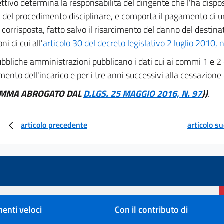
ettivo determina la responsabilità del dirigente che l'ha dispo
to del procedimento disciplinare, e comporta il pagamento di u
orrisposta, fatto salvo il risarcimento del danno del destinat
ni di cui all'
articolo 30 del decreto legislativo 2 luglio 2010, 
bbliche amministrazioni pubblicano i dati cui ai commi 1 e 2 
ento dell'incarico e per i tre anni successivi alla cessazione d
OMMA ABROGATO DAL
D.LGS. 25 MAGGIO 2016, N. 97
))
.
articolo precedente
articolo s
enti veloci
Con il contributo di