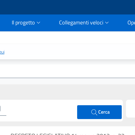
Il progetto
Collegamenti veloci
Op
rtale della legge vigent
qui
Cerca