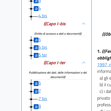
3
4
4 bis
((Capo I-bis
((Ob
Diritto di accesso a dati e documenti))
5
5 bis
1.
((Fe
5 ter
obbligh
((Capo I-ter
1997, n
informaz
Pubblicazione dei dati, delle informazioni e dei
a) gli
documenti))
6
b) il 
7
c) i da
privato
7 bis
profess
8