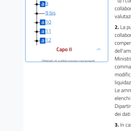
d) i c
9
collabo
9 bis
valutazi
10
2.
La pu
11
collabor
12
compens
Capo II
dell'am
Ministri
Obblighi di pubblicazione concernenti
comma 
l'organizzazione e l'attività
delle pubbliche amministrazioni
modifica
13
liquida
14
Le ammi
15
elenchi 
15 bis
Diparti
dei dat
15 ter
16
3.
In c