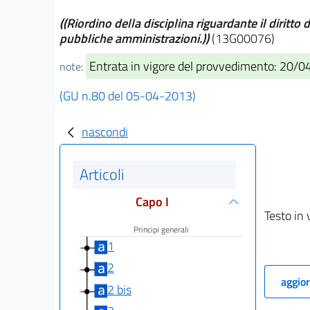
((Riordino della disciplina riguardante il diritto
pubbliche amministrazioni.))
(13G00076)
Entrata in vigore del provvedimento: 20/
note:
(GU n.80 del 05-04-2013)
nascondi
Articoli
Capo I
Testo in 
Principi generali
1
2
aggior
2 bis