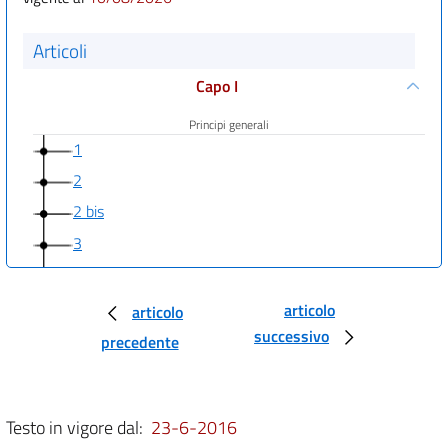
Articoli
Capo I
Principi generali
1
2
2 bis
3
4
4 bis
articolo
articolo
((Capo I-bis
successivo
precedente
Diritto di accesso a dati e documenti))
5
Testo in vigore dal:
23-6-2016
5 bis