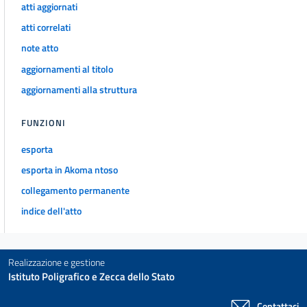
24
atti aggiornati
25
atti correlati
26
note atto
27
aggiornamenti al titolo
28
aggiornamenti alla struttura
Capo III
FUNZIONI
Obblighi di pubblicazione concernenti l'uso delle risorse pubbliche
esporta
29
esporta in Akoma ntoso
30
collegamento permanente
31
indice dell'atto
Capo IV
Obblighi di pubblicazione concernenti le prestazioni offerte e i
servizi erogati
Realizzazione e gestione
32
Istituto Poligrafico e Zecca dello Stato
33
Contattaci