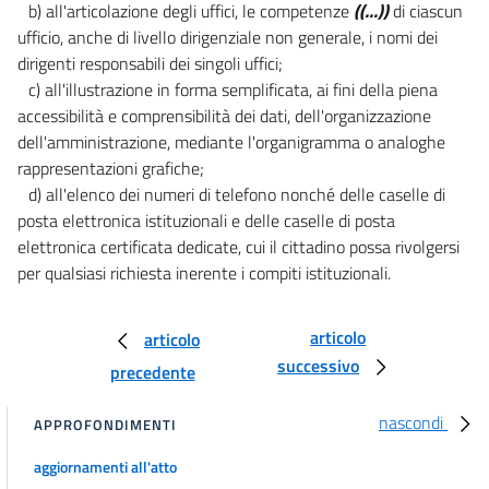
b) all'articolazione degli uffici, le competenze
((...))
di ciascun
13
ufficio, anche di livello dirigenziale non generale, i nomi dei
14
dirigenti responsabili dei singoli uffici;
15
c) all'illustrazione in forma semplificata, ai fini della piena
accessibilità e comprensibilità dei dati, dell'organizzazione
15 bis
dell'amministrazione, mediante l'organigramma o analoghe
15 ter
rappresentazioni grafiche;
16
d) all'elenco dei numeri di telefono nonché delle caselle di
posta elettronica istituzionali e delle caselle di posta
17
elettronica certificata dedicate, cui il cittadino possa rivolgersi
18
per qualsiasi richiesta inerente i compiti istituzionali.
19
20
articolo
articolo
21
successivo
precedente
22
nascondi
APPROFONDIMENTI
23
23 bis
aggiornamenti all'atto