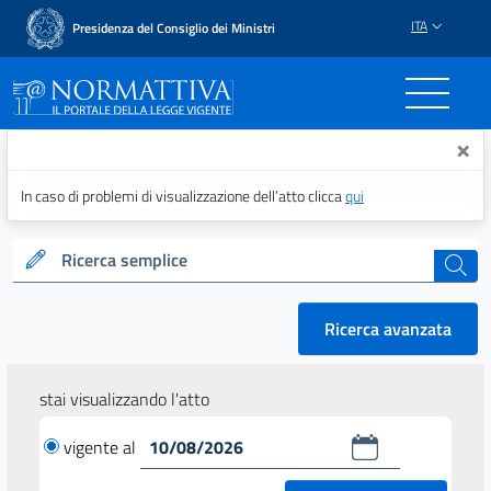
ITA
Presidenza del Consiglio dei Ministri
Normattiva - Il portale del
×
In caso di problemi di visualizzazione dell’atto clicca
qui
Ricerca semplice
cerca
Ricerca avanzata
stai visualizzando l'atto
vigente al