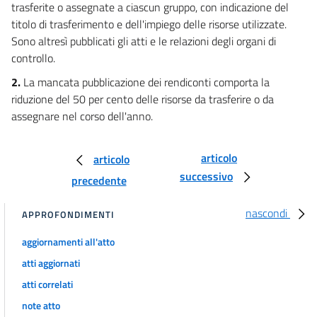
trasferite o assegnate a ciascun gruppo, con indicazione del
13
titolo di trasferimento e dell'impiego delle risorse utilizzate.
14
Sono altresì pubblicati gli atti e le relazioni degli organi di
15
controllo.
15 bis
2.
La mancata pubblicazione dei rendiconti comporta la
riduzione del 50 per cento delle risorse da trasferire o da
15 ter
assegnare nel corso dell'anno.
16
17
articolo
articolo
18
successivo
precedente
19
20
nascondi
APPROFONDIMENTI
21
aggiornamenti all'atto
22
atti aggiornati
23
atti correlati
23 bis
note atto