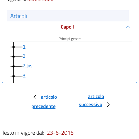
Articoli
Capo I
Principi generali
1
2
2 bis
3
4
4 bis
articolo
articolo
((Capo I-bis
successivo
precedente
Diritto di accesso a dati e documenti))
5
Testo in vigore dal:
23-6-2016
5 bis