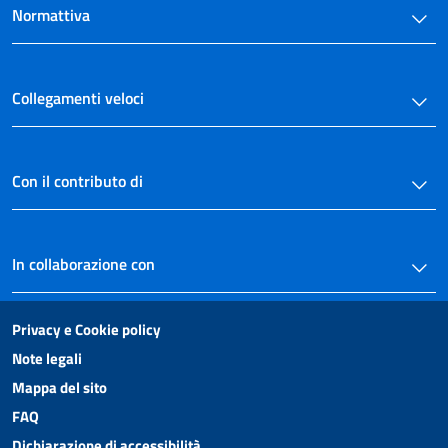
34
Normattiva
35
36
Collegamenti veloci
Capo V
Obblighi di pubblicazione in settori speciali
37
Con il contributo di
38
39
40
In collaborazione con
41
42
Privacy e Cookie policy
Capo VI
Note legali
Mappa del sito
Vigilanza sull'attuazione delle disposizioni e sanzioni
43
FAQ
44
Dichiarazione di accessibilità