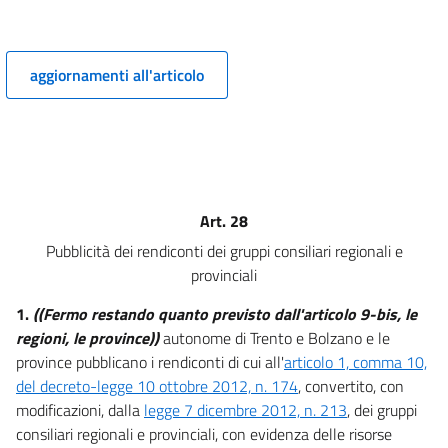
5 ter
((Capo I-ter
aggiornamenti all'articolo
Pubblicazione dei dati, delle informazioni e dei documenti))
6
7
7 bis
8
Art. 28
9
Pubblicità dei rendiconti dei gruppi consiliari regionali e
9 bis
provinciali
10
1.
((Fermo restando quanto previsto dall'articolo 9-bis, le
11
regioni, le province))
autonome di Trento e Bolzano e le
12
province pubblicano i rendiconti di cui all'
articolo 1, comma 10,
Capo II
del decreto-legge 10 ottobre 2012, n. 174
, convertito, con
modificazioni, dalla
legge 7 dicembre 2012, n. 213
, dei gruppi
Obblighi di pubblicazione concernenti l'organizzazione e l'attività
consiliari regionali e provinciali, con evidenza delle risorse
delle pubbliche amministrazioni