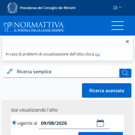
ITA
Presidenza del Consiglio dei Ministri
Normattiva - Il portale del
×
In caso di problemi di visualizzazione dell’atto clicca
qui
Ricerca semplice
cerca
Ricerca avanzata
stai visualizzando l'atto
vigente al