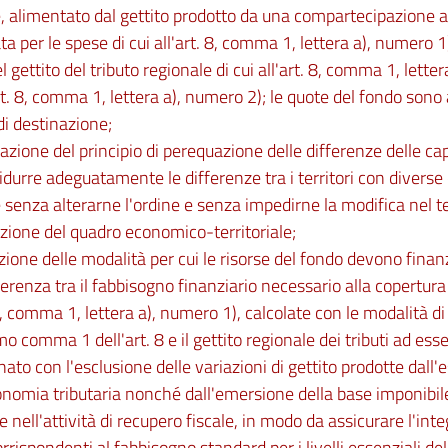
, alimentato dal gettito prodotto da una compartecipazione al 
a per le spese di cui all'art. 8, comma 1, lettera a), numero 
l gettito del tributo regionale di cui all'art. 8, comma 1, letter
art. 8, comma 1, lettera a), numero 2); le quote del fondo son
di destinazione;
cazione del principio di perequazione delle differenze delle ca
ridurre adeguatamente le differenze tra i territori con diverse 
 senza alterarne l'ordine e senza impedirne la modifica nel
uzione del quadro economico-territoriale;
izione delle modalità per cui le risorse del fondo devono finan
fferenza tra il fabbisogno finanziario necessario alla copertura
 8, comma 1, lettera a), numero 1), calcolate con le modalità di c
 comma 1 dell'art. 8 e il gettito regionale dei tributi ad esse
ato con l'esclusione delle variazioni di gettito prodotte dall'e
onomia tributaria nonché dall'emersione della base imponibile 
e nell'attività di recupero fiscale, in modo da assicurare l'int
rrispondenti al fabbisogno standard per i livelli essenziali del