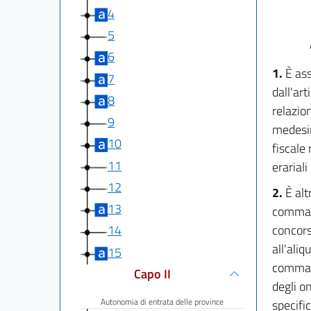
4
5
6
1.
È ass
7
dall'ar
8
relazion
9
medes
10
fiscale 
11
erariali
12
2.
È alt
13
comma 1
concors
14
all'ali
15
comma 1
Capo II
degli on
Autonomia di entrata delle province
specifi