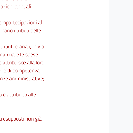
azioni annuali.
e compartecipazioni al
plinano i tributi delle
ributi erariali, in via
finanziare le spese
 attribuisce alla loro
erie di competenza
tenze amministrative;
to è attribuito alle
i presupposti non già