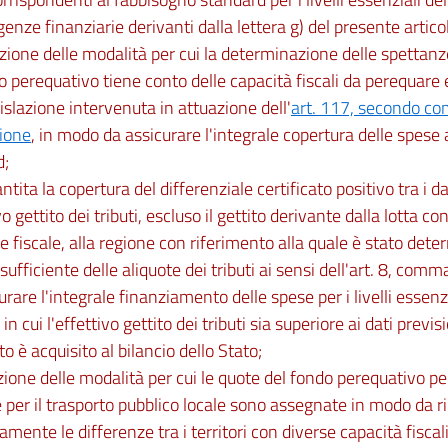
igenze finanziarie derivanti dalla lettera g) del presente artico
izione delle modalità per cui la determinazione delle spettan
o perequativo tiene conto delle capacità fiscali da perequare e 
gislazione intervenuta in attuazione dell'
art. 117, secondo com
zione
, in modo da assicurare l'integrale copertura delle spese
d;
ntita la copertura del differenziale certificato positivo tra i da
vo gettito dei tributi, escluso il gettito derivante dalla lotta c
ne fiscale, alla regione con riferimento alla quale è stato determ
fficiente delle aliquote dei tributi ai sensi dell'art. 8, comma 1
urare l'integrale finanziamento delle spese per i livelli essenzi
in cui l'effettivo gettito dei tributi sia superiore ai dati previsi
to è acquisito al bilancio dello Stato;
izione delle modalità per cui le quote del fondo perequativo pe
 per il trasporto pubblico locale sono assegnate in modo da r
mente le differenze tra i territori con diverse capacità fiscali