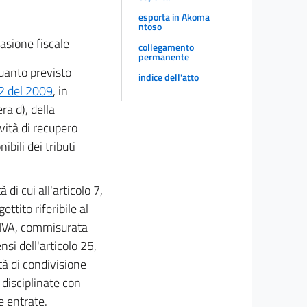
esporta in Akoma
ntoso
vasione fiscale
collegamento
permanente
quanto previsto
indice dell'atto
42 del 2009
, in
era d), della
ività di recupero
nibili dei tributi
à di cui all'articolo 7,
ettito riferibile al
i IVA, commisurata
si dell'articolo 25,
tà di condivisione
 disciplinate con
e entrate.