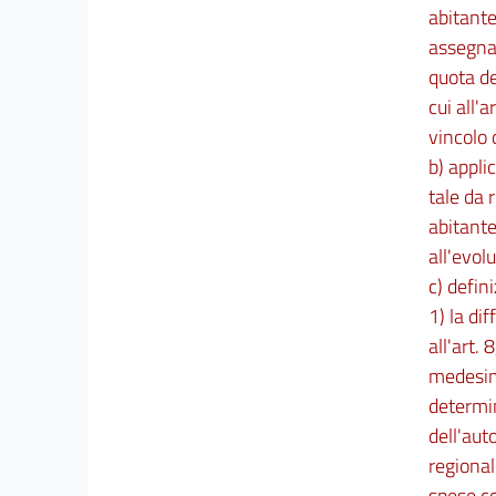
abitante
COSTI E FABBISOGNI STANDARD NEL
SETTORE SANITARIO
assegnat
25
quota de
26
cui all'
vincolo 
27
b) appli
28
tale da 
29
abitante
30
all'evol
31
c) defin
32
1) la di
Capo V
all'art.
medesimo
Conferenza permanente per il coordinamento
determin
della finanza pubblica
dell'aut
33
regional
34
spese co