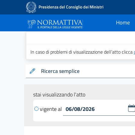
Presidenza del Consiglio dei Ministri
Home
current
Normattiva - Il po
In caso di problemi di visualizzazione dell’atto clicca
Ricerca semplice
stai visualizzando l'atto
vigente al