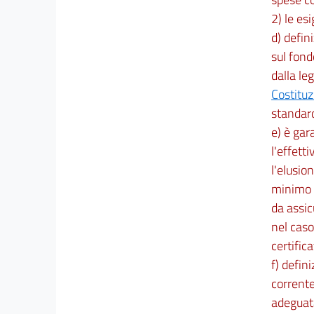
35
2) le es
36
d) defin
37
sul fond
Capo VI
dalla le
Costitu
Norme finali ed abrogazioni
standar
38
e) è gara
39
l'effetti
40
l'elusio
41
minimo su
da assic
nel caso 
certifica
f) defin
corrente
adeguata