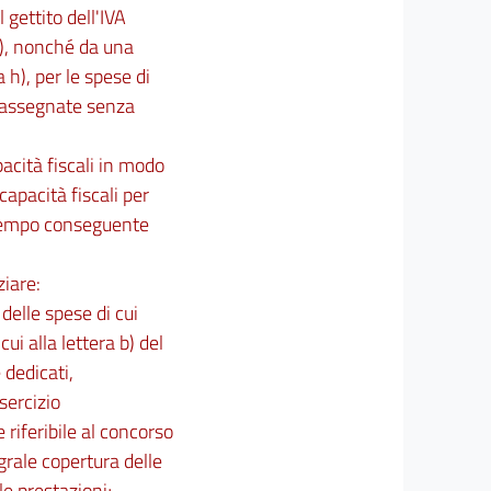
gettito dell'IVA
1), nonché da una
a h), per le spese di
o assegnate senza
pacità fiscali in modo
capacità fiscali per
 tempo conseguente
ziare:
 delle spese di cui
ui alla lettera b) del
 dedicati,
sercizio
riferibile al concorso
egrale copertura delle
le prestazioni;