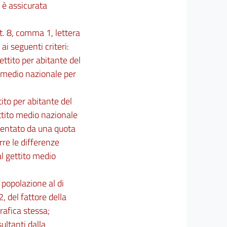
 è assicurata
rt. 8, comma 1, lettera
i seguenti criteri:
gettito per abitante del
to medio nazionale per
tito per abitante del
gettito medio nazionale
imentato da una quota
urre le differenze
al gettito medio
 popolazione al di
2, del fattore della
afica stessa;
ultanti dalla