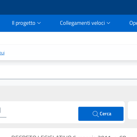
Il progetto
Collegamenti veloci
Op
rtale della legge vigent
qui
Cerca