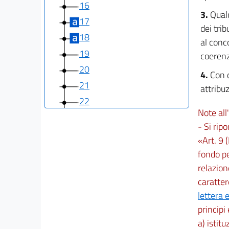
16
3.
Qualo
17
dei trib
18
al conco
19
coerenz
20
4.
Con d
21
attribuz
22
Note all'
Capo III
- Si ripo
Perequazione ai sensi dell'articolo 13 della
«Art. 9 (
legge n. 42 del 2009 e
fondo per
sistema finanziario delle città metropolitane
nelle regioni a
relazion
statuto ordinario
caratter
23
lettera e
24
principi 
Capo IV
a) istit