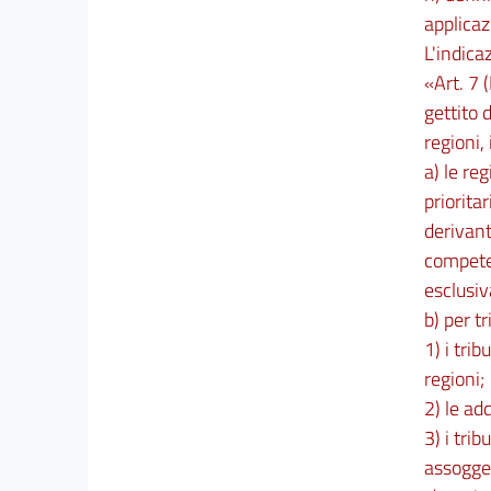
applicaz
L'indica
«Art. 7 (
gettito d
regioni, 
a) le reg
priorita
derivant
compete
esclusiv
b) per tr
1) i trib
regioni;
2) le add
3) i trib
assogget