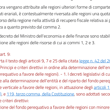
ra vengano attribuite alle regioni ulteriori forme di comparte
uti erariali, è contestualmente riversata alle regioni una quota 
rso della regione nella attività di recupero fiscale relativa ai p
a a quanto previsto dal comma 2.
ecreto del Ministro dell'economia e delle finanze sono stabili
ione alle regioni delle risorse di cui ai commi 1, 2 e 3.
art. 9:
rta il testo degli articoli 9, 7 e 25 della citata
legge n. 42 del 
Principi e criteri direttivi in ordine alla determinazione dell'en
equativo a favore delle regioni). - 1. I decreti legislativi di cui 
e alla determinazione dell'entità e del riparto del fondo pereq
e verticale a favore delle regioni, in attuazione degli
articoli
)
, e
119, terzo comma, della Costituzione
, sono adottati seco
e criteri direttivi:
uzione del fondo perequativo a favore delle regioni con minore