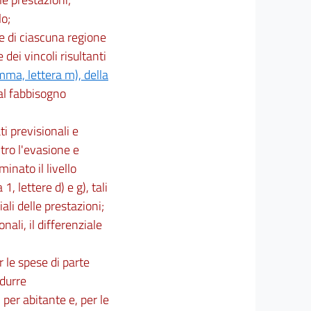
lo;
ze di ciascuna regione
dei vincoli risultanti
ma, lettera m), della
 al fabbisogno
ti previsionali e
ontro l'evasione e
inato il livello
, lettere d) e g), tali
ali delle prestazioni;
onali, il differenziale
r le spese di parte
idurre
 per abitante e, per le