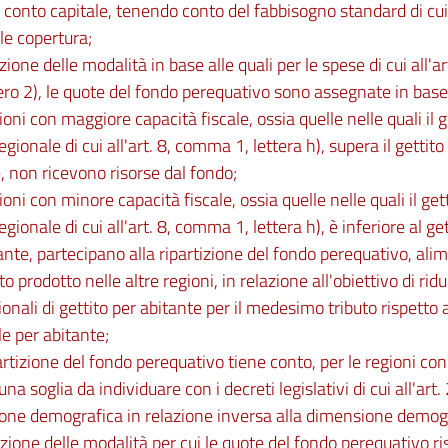
 conto capitale, tenendo conto del fabbisogno standard di cui
ale copertura;
izione delle modalità in base alle quali per le spese di cui all'a
ro 2), le quote del fondo perequativo sono assegnate in base a
gioni con maggiore capacità fiscale, ossia quelle nelle quali il 
regionale di cui all'art. 8, comma 1, lettera h), supera il getti
, non ricevono risorse dal fondo;
gioni con minore capacità fiscale, ossia quelle nelle quali il get
regionale di cui all'art. 8, comma 1, lettera h), è inferiore al 
ante, partecipano alla ripartizione del fondo perequativo, al
to prodotto nelle altre regioni, in relazione all'obiettivo di rid
ionali di gettito per abitante per il medesimo tributo rispetto 
e per abitante;
partizione del fondo perequativo tiene conto, per le regioni con
una soglia da individuare con i decreti legislativi di cui all'art. 
one demografica in relazione inversa alla dimensione demogr
izione delle modalità per cui le quote del fondo perequativo ris