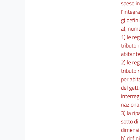
spese in
l'integr
g) defin
a), nume
1) le re
tributo 
abitante
2) le re
tributo 
per abit
del getti
interreg
nazional
3) la ri
sotto di 
dimensi
h) defin