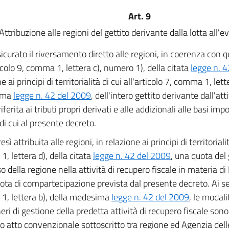
Art. 9
Attribuzione alle regioni del gettito derivante dalla lotta all'e
icurato il riversamento diretto alle regioni, in coerenza con 
ticolo 9, comma 1, lettera c), numero 1), della citata
legge n. 
e ai principi di territorialità di cui all'articolo 7, comma 1, lett
ima
legge n. 42 del 2009
, dell'intero gettito derivante dall'att
riferita ai tributi propri derivati e alle addizionali alle basi impo
 di cui al presente decreto.
resì attribuita alle regioni, in relazione ai principi di territorialit
, lettera d), della citata
legge n. 42 del 2009
, una quota del g
o della regione nella attività di recupero fiscale in materia d
quota di compartecipazione prevista dal presente decreto. Ai sen
, lettera b), della medesima
legge n. 42 del 2009
, le modali
eri di gestione della predetta attività di recupero fiscale sono
co atto convenzionale sottoscritto tra regione ed Agenzia dell