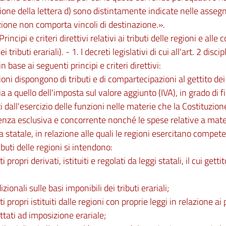
ione della lettera d) sono distintamente indicate nelle assegn
zione non comporta vincoli di destinazione.».
Principi e criteri direttivi relativi ai tributi delle regioni e all
ei tributi erariali). - 1. I decreti legislativi di cui all'art. 2 disci
in base ai seguenti principi e criteri direttivi:
ioni dispongono di tributi e di compartecipazioni al gettito dei t
ria a quello dell'imposta sul valore aggiunto (IVA), in grado di 
i dall'esercizio delle funzioni nelle materie che la Costituzione
nza esclusiva e concorrente nonché le spese relative a mat
a statale, in relazione alle quali le regioni esercitano compe
ibuti delle regioni si intendono:
uti propri derivati, istituiti e regolati da leggi statali, il cui getti
izionali sulle basi imponibili dei tributi erariali;
uti propri istituiti dalle regioni con proprie leggi in relazione a
tati ad imposizione erariale;