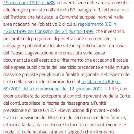
19 dicembre 1992, n. 488
, ed aventi sede nelle aree ammissibili
alle deroghe previste dall'articolo 87, paragrafo 3, lettere a) e c),
del Trattato che istituisce la Comunità europea, nonché nelle
aree ricadenti nell'obiettivo 2 di cui al
regolamento (CE) n.
1260/1999 del Consiglio, del 21 giugno 1999
, che investono,
nell'ambito di programmi di penetrazione commerciale, in
campagne pubblicitarie localizzate in specifiche aree territoriali
del Paese. L'agevolazione è riconosciuta sulle spese
documentate dell'esercizio di riferimento che eccedono il totale
delle spese pubblicitarie dell'esercizio precedente e nelle misure
massime previste per gli aiuti a finalità regionale, nel rispetto dei
limiti della regola «de minimis» di cui al
regolamento (CE) n.
69/2001 della Commissione, del 12 gennaio 2001
. Il CIPE, con
propria delibera da sottoporre al controllo preventivo della Corte
dei conti, stabilisce le risorse da riassegnare all'unità
previsionale di base 6.1.2.7 «Devoluzione di proventi» dello
stato di previsione del Ministero dell'economia e delle finanze,
ed indica la data da cui decorre la facoltà di presentazione e le
modalità delle relative istanze. I soggetti che intendano