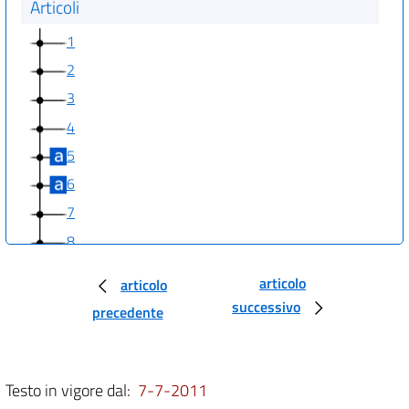
Articoli
1
2
3
4
5
6
7
8
articolo
articolo
successivo
precedente
Testo in vigore dal:
7-7-2011