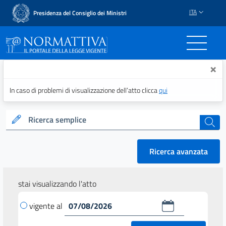
ITA
Presidenza del Consiglio dei Ministri
Normattiva - Il portale del
×
In caso di problemi di visualizzazione dell’atto clicca
qui
Ricerca semplice
cerca
Ricerca avanzata
stai visualizzando l'atto
vigente al