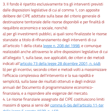
3. Il fondo è ripartito esclusivamente tra gli interventi previsti
dalle disposizioni legislative di cui al comma 1, con apposite
delibere del CIPE adottate sulla base del criterio generale di
destinazione territoriale delle risorse disponibili e per finalità di
riequilibrio economico e sociale, nonché:
a) per gli investimenti pubblici, ai quali sono finalizzate le risorse
stanziate a titolo di rifinanziamento degli interventi di cui
all'articolo 1 della citata
legge n. 208 del 1998
, e comunque
realizzabili anche attraverso le altre disposizioni legislative di cui
all'allegato 1, sulla base, ove applicabili, dei criteri e dei metodi
indicati all'
articolo 73 della legge 28 dicembre 2001, n. 448
;
b) per gli incentivi, secondo criteri e metodi volti a massimizzare
l'efficacia complessiva dell'intervento e la sua rapidità e
semplicità, sulla base dei risultati ottenuti e degli indirizzi
annuali del Documento di programmazione economico-
finanziaria, e a rispondere alle esigenze del mercato.
4. Le risorse finanziarie assegnate dal CIPE costituiscono limiti
massimi di spesa ai sensi del
comma 6-bis dell'articolo 11-ter
della legge 5 agosto 1978, n. 468
.