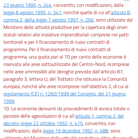
23 giugno 1995, n. 244
, convertito, con modificazioni, dalla
legge 8 agosto 1995, n. 341
, nonché quelle di cui all'
articolo 8,
comma 2, della legge 7 agosto 1997, n. 266
, sono utilizzate dal
Ministero delle attività produttive per la copertura degli oneri
statali relativi alle iniziative imprenditoriali comprese nei patti
territoriali e per il finanziamento di nuovi contratti di
programma. Per il finanziamento di nuovi contratti di
programma, una quota pari al 70 per cento delle economie è
riservata alle aree sottoutilizzate del Centro-Nord, ricomprese
nelle aree ammissibili alle deroghe previste dall'articolo 87,
paragrafo 3, lettera c), del Trattato che istituisce la Comunità
europea, nonché alle aree ricomprese nell'obiettivo 2, di cui al
regolamento (CE) n. 1260/1999 del Consiglio, del 21 giugno
1999
.
10. Le economie derivanti da provvedimenti di revoca totale o
parziale delle agevolazioni di cui all'
articolo 1, comma 2, del
decreto-legge 22 ottobre 1992, n. 415
, convertito, con
modificazioni, dalla
legge 19 dicembre 1992, n. 488
, sono
utilizzate dal Ministero delle attività produttive, oltre che per gli