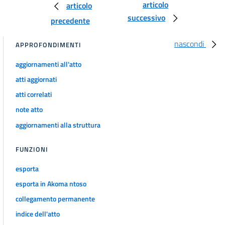
articolo
articolo
185 bis
successivo
precedente
186
187
nascondi
APPROFONDIMENTI
188
aggiornamenti all'atto
188 bis
atti aggiornati
188 ter
atti correlati
189
note atto
190
aggiornamenti alla struttura
191
192
FUNZIONI
193
esporta
193 bis
esporta in Akoma ntoso
194
collegamento permanente
194 bis
indice dell'atto