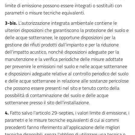
25
limite di emissione possono essere integrati o sostituiti con
parametri o misure tecniche equivalenti.
26
3-bis.
L'autorizzazione integrata ambientale contiene le
26 bis
ulteriori disposizioni che garantiscono la protezione del suolo e
27
delle acque sotterranee, le opportune disposizioni per la
27 bis
gestione dei rifiuti prodotti dall'impianto e per la riduzione
dell'impatto acustico, nonché disposizioni adeguate per la
27 ter
manutenzione e la verifica periodiche delle misure adottate
28
per prevenire le emissioni nel suolo e nelle acque sotterranee
29
e disposizioni adeguate relative al controllo periodico del suolo
((TITOLO III-BIS
e delle acque sotterranee in relazione alle sostanze pericolose
L'AUTORIZZAZIONE INTEGRATA AMBIENTALE))
che possono essere presenti nel sito e tenuto conto della
29 bis
possibilità di contaminazione del suolo e delle acque
sotterranee presso il sito dell'installazione.
29 ter
29 quater
4.
Fatto salvo l'articolo 29-septies, i valori limite di emissione, i
parametri e le misure tecniche equivalenti di cui ai commi
29 quinquies
precedenti fanno riferimento all'applicazione delle migliori
29 sexies
tecniche disponibili, senza l'obbligo di utilizzare una tecnica o