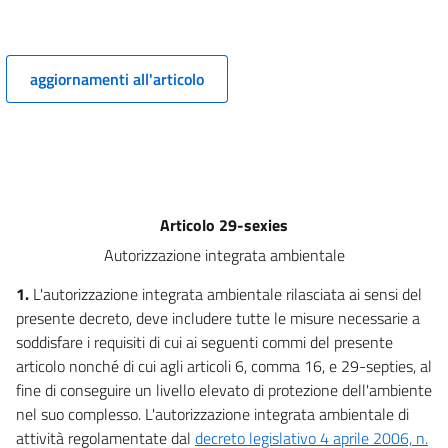
PRINCIPI GENERALI PER LE PROCEDURE DI VIA, DI VAS E PER LA
VALUTAZIONE D'INCIDENZA E L'AUTORIZZAZIONE INTEGRATA AMBIENTALE
(AIA).))
4
aggiornamenti all'articolo
5
6
7
7 bis
Articolo 29-sexies
8
Autorizzazione integrata ambientale
8 bis
1.
L'autorizzazione integrata ambientale rilasciata ai sensi del
9
presente decreto, deve includere tutte le misure necessarie a
10
soddisfare i requisiti di cui ai seguenti commi del presente
((TITOLO II
articolo nonché di cui agli articoli 6, comma 16, e 29-septies, al
LA VALUTAZIONE AMBIENTALE STRATEGICA))
fine di conseguire un livello elevato di protezione dell'ambiente
11
nel suo complesso. L'autorizzazione integrata ambientale di
12
attività regolamentate dal
decreto legislativo 4 aprile 2006, n.