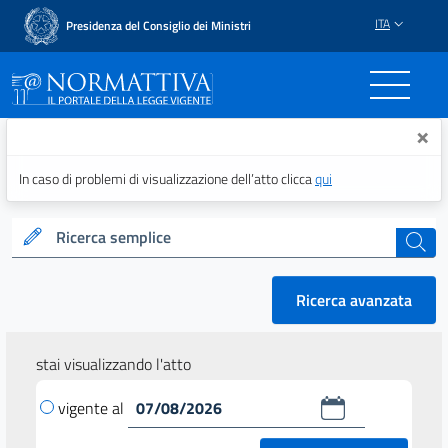
ITA
Presidenza del Consiglio dei Ministri
Normattiva - Il portale del
×
In caso di problemi di visualizzazione dell’atto clicca
qui
Ricerca semplice
cerca
Ricerca avanzata
stai visualizzando l'atto
vigente al