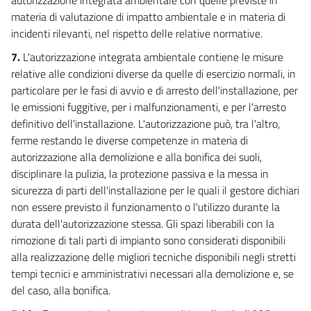
84
materia di valutazione di impatto ambientale e in materia di
85
incidenti rilevanti, nel rispetto delle relative normative.
86
7.
L'autorizzazione integrata ambientale contiene le misure
87
relative alle condizioni diverse da quelle di esercizio normali, in
particolare per le fasi di avvio e di arresto dell'installazione, per
88
le emissioni fuggitive, per i malfunzionamenti, e per l'arresto
89
definitivo dell'installazione. L'autorizzazione può, tra l'altro,
90
ferme restando le diverse competenze in materia di
TITOLO III
autorizzazione alla demolizione e alla bonifica dei suoli,
TUTELA DEI CORPI IDRICI E DISCIPLINA DEGLI SCARICHI
disciplinare la pulizia, la protezione passiva e la messa in
CAPO I
sicurezza di parti dell'installazione per le quali il gestore dichiari
AREE RICHIEDENTI SPECIFICHE MISURE DI PREVENZIONE
non essere previsto il funzionamento o l'utilizzo durante la
DALL'INQUINAMENTO E DI RISANAMENTO
91
durata dell'autorizzazione stessa. Gli spazi liberabili con la
rimozione di tali parti di impianto sono considerati disponibili
92
alla realizzazione delle migliori tecniche disponibili negli stretti
93
tempi tecnici e amministrativi necessari alla demolizione e, se
94
del caso, alla bonifica.
CAPO II