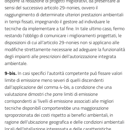
disporre la redazione di progetti migliorativi, da presentare ai
sensi del successivo articolo 29-nonies, ovvero il
118
raggiungimento di determinate ulteriori prestazioni ambientali
119
in tempi fissati, impegnando il gestore ad individuare le
120
tecniche da implementare a tal fine. In tale ultimo caso, fermo
restando l'obbligo di comunicare i miglioramenti progettati, le
121
disposizioni di cui all'articolo 29-nonies non si applicano alle
122
modifiche strettamente necessarie ad adeguare la funzionalità
123
degli impianti alle prescrizioni dell'autorizzazione integrata
CAPO II
ambientale.
AUTORIZZAZIONE AGLI SCARICHI
9-bis.
In casi specifici l'autorità competente può fissare valori
124
limite di emissione meno severi di quelli discendenti
125
dall'applicazione del comma 4-bis, a condizione che una
126
valutazione dimostri che porre limiti di emissione
corrispondenti ai 'livelli di emissione associati alle migliori
127
tecniche disponibilì comporterebbe una maggiorazione
CAPO III
sproporzionata dei costi rispetto ai benefici ambientali, in
CONTROLLO DEGLI SCARICHI
ragione dell'ubicazione geografica e delle condizioni ambientali
128
locali dell'istallazione interessata e delle caratteristiche