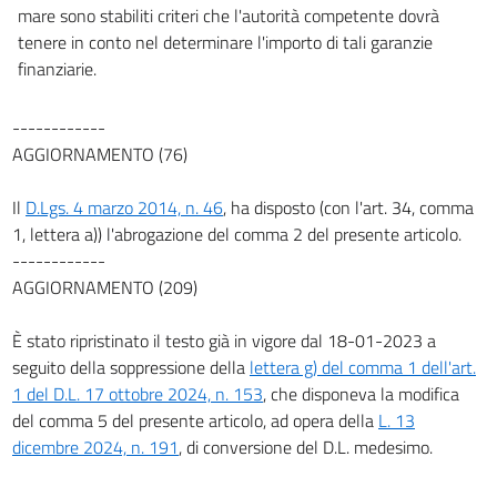
mare sono stabiliti criteri che l'autorità competente dovrà
179
tenere in conto nel determinare l'importo di tali garanzie
180
finanziarie.
180 bis
------------
181
AGGIORNAMENTO (76)
181 bis
182
Il
D.Lgs. 4 marzo 2014, n. 46
, ha disposto (con l'art. 34, comma
1, lettera a)) l'abrogazione del comma 2 del presente articolo.
182 bis
------------
182 ter
AGGIORNAMENTO (209)
183
È stato ripristinato il testo già in vigore dal 18-01-2023 a
184
seguito della soppressione della
lettera g) del comma 1 dell'art.
184 bis
1 del D.L. 17 ottobre 2024, n. 153
, che disponeva la modifica
184 ter
del comma 5 del presente articolo, ad opera della
L. 13
184 quater
dicembre 2024, n. 191
, di conversione del D.L. medesimo.
185