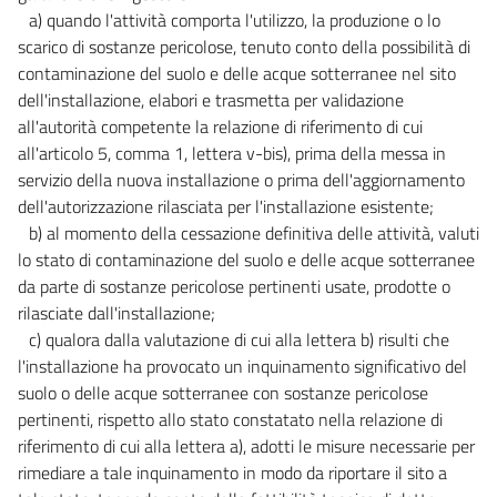
149 bis
a) quando l'attività comporta l'utilizzo, la produzione o lo
scarico di sostanze pericolose, tenuto conto della possibilità di
150
contaminazione del suolo e delle acque sotterranee nel sito
151
dell'installazione, elabori e trasmetta per validazione
152
all'autorità competente la relazione di riferimento di cui
all'articolo 5, comma 1, lettera v-bis), prima della messa in
153
servizio della nuova installazione o prima dell'aggiornamento
154
dell'autorizzazione rilasciata per l'installazione esistente;
155
b) al momento della cessazione definitiva delle attività, valuti
156
lo stato di contaminazione del suolo e delle acque sotterranee
da parte di sostanze pericolose pertinenti usate, prodotte o
157
rilasciate dall'installazione;
158
c) qualora dalla valutazione di cui alla lettera b) risulti che
158 bis
l'installazione ha provocato un inquinamento significativo del
suolo o delle acque sotterranee con sostanze pericolose
TITOLO III
pertinenti, rispetto allo stato constatato nella relazione di
VIGILANZA, CONTROLLI E PARTECIPAZIONE
159
riferimento di cui alla lettera a), adotti le misure necessarie per
rimediare a tale inquinamento in modo da riportare il sito a
160