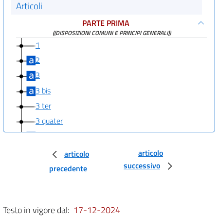
Articoli
PARTE PRIMA
((DISPOSIZIONI COMUNI E PRINCIPI GENERALI))
1
2
3
3 bis
3 ter
3 quater
3 quinquies
3 sexies
articolo
articolo
successivo
3 septies
precedente
((PARTE SECONDA
PROCEDURE PER LA VALUTAZIONE AMBIENTALE STRATEGICA (VAS), PER
LA VALUTAZIONE DELL'IMPATTO AMBIENTALE (VIA) E PER
Testo in vigore dal:
17-12-2024
L'AUTORIZZAZIONE INTEGRATA AMBIENTALE (IPPC)
TITOLO I