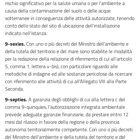
rischio significativo per la salute umana o per l'ambiente a
172
causa della contaminazione del suolo o delle acque
sotterranee in conseguenza delle attività autorizzate, tenendo
173
conto dello stato del sito di ubicazione dell'installazione
174
indicato nell'istanza.
175
9-sexies.
Con uno o più decreti del Ministro dell'ambiente e
176
della tutela del territorio e del mare sono stabilite le modalità
PARTE QUARTA
per la redazione della relazione di riferimento di cui all'articolo
NORME IN MATERIA DI GESTIONE DEI RIFIUTI E DI BONIFICA DEI SITI
5, comma 1, lettera v-bis), con particolare riguardo alle
INQUINATI
metodiche di indagine ed alle sostanze pericolose da ricercare
TITOLO I
con riferimento alle attività di cui all'Allegato VIII alla Parte
GESTIONE DEI RIFIUTI
CAPO I
Seconda.
DISPOSIZIONI GENERALI
9-septies.
A garanzia degli obblighi di cui alla lettera c del
177
comma 9-quinquies, l'autorizzazione integrata ambientale
178
prevede adeguate garanzie finanziarie, da prestare entro 12
178 bis
mesi dal rilascio in favore della regione o della provincia
178 ter
autonoma territorialmente competente. Con uno o più decreti
del Ministro dell'ambiente e della tutela del territorio e del
178 quater