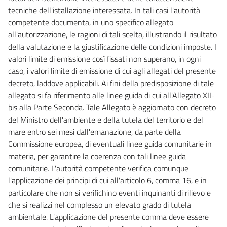
129
tecniche dell'istallazione interessata. In tali casi l'autorità
130
competente documenta, in uno specifico allegato
all'autorizzazione, le ragioni di tali scelta, illustrando il risultato
131
della valutazione e la giustificazione delle condizioni imposte. I
132
valori limite di emissione così fissati non superano, in ogni
TITOLO V
caso, i valori limite di emissione di cui agli allegati del presente
SANZIONI
decreto, laddove applicabili. Ai fini della predisposizione di tale
CAPO I
allegato si fa riferimento alle linee guida di cui all'Allegato XII-
SANZIONI AMMINISTRATIVE
bis alla Parte Seconda. Tale Allegato è aggiornato con decreto
133
del Ministro dell'ambiente e della tutela del territorio e del
134
mare entro sei mesi dall'emanazione, da parte della
135
Commissione europea, di eventuali linee guida comunitarie in
materia, per garantire la coerenza con tali linee guida
136
comunitarie. L'autorità competente verifica comunque
CAPO II
l'applicazione dei principi di cui all'articolo 6, comma 16, e in
SANZIONI PENALI
particolare che non si verifichino eventi inquinanti di rilievo e
137
che si realizzi nel complesso un elevato grado di tutela
138
ambientale. L'applicazione del presente comma deve essere
139