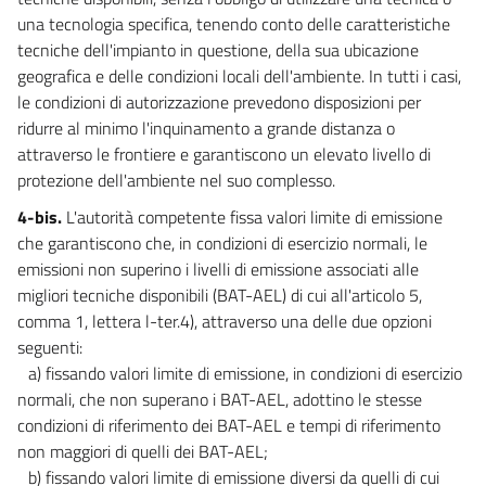
29 septies
una tecnologia specifica, tenendo conto delle caratteristiche
tecniche dell'impianto in questione, della sua ubicazione
29 octies
geografica e delle condizioni locali dell'ambiente. In tutti i casi,
29 novies
le condizioni di autorizzazione prevedono disposizioni per
29 decies
ridurre al minimo l'inquinamento a grande distanza o
attraverso le frontiere e garantiscono un elevato livello di
29 undecies
protezione dell'ambiente nel suo complesso.
29 duodecies
4-bis.
L'autorità competente fissa valori limite di emissione
29 terdecies
che garantiscono che, in condizioni di esercizio normali, le
29 quaterdecies
emissioni non superino i livelli di emissione associati alle
TITOLO IV
migliori tecniche disponibili (BAT-AEL) di cui all'articolo 5,
((VALUTAZIONI AMBIENTALI INTERREGIONALI E TRANSFRONTALIERE))
comma 1, lettera l-ter.4), attraverso una delle due opzioni
30
seguenti:
31
a) fissando valori limite di emissione, in condizioni di esercizio
normali, che non superano i BAT-AEL, adottino le stesse
32
condizioni di riferimento dei BAT-AEL e tempi di riferimento
32 bis
non maggiori di quelli dei BAT-AEL;
((TITOLO V
b) fissando valori limite di emissione diversi da quelli di cui