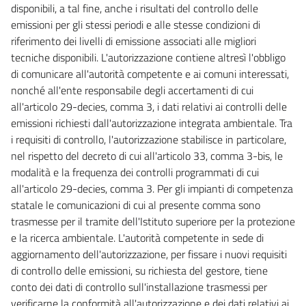
disponibili, a tal fine, anche i risultati del controllo delle
SEZIONE II
emissioni per gli stessi periodi e alle stesse condizioni di
TUTELA DELLE ACQUE DALL'INQUINAMENTO
riferimento dei livelli di emissione associati alle migliori
TITOLO I
PRINCIPI GENERALI E COMPETENZE
tecniche disponibili. L'autorizzazione contiene altresì l'obbligo
73
di comunicare all'autorità competente e ai comuni interessati,
nonché all'ente responsabile degli accertamenti di cui
74
all'articolo 29-decies, comma 3, i dati relativi ai controlli delle
75
emissioni richiesti dall'autorizzazione integrata ambientale. Tra
TITOLO II
i requisiti di controllo, l'autorizzazione stabilisce in particolare,
OBIETTIVI DI QUALITÀ
nel rispetto del decreto di cui all'articolo 33, comma 3-bis, le
CAPO I
modalità e la frequenza dei controlli programmati di cui
OBIETTIVO DI QUALITÀ AMBIENTALE E OBIETTIVO DI QUALITÀ PER
SPECIFICA DESTINAZIONE
all'articolo 29-decies, comma 3. Per gli impianti di competenza
76
statale le comunicazioni di cui al presente comma sono
trasmesse per il tramite dell'Istituto superiore per la protezione
77
e la ricerca ambientale. L'autorità competente in sede di
78
aggiornamento dell'autorizzazione, per fissare i nuovi requisiti
78 bis
di controllo delle emissioni, su richiesta del gestore, tiene
conto dei dati di controllo sull'installazione trasmessi per
78 ter
verificarne la conformità all'autorizzazione e dei dati relativi ai