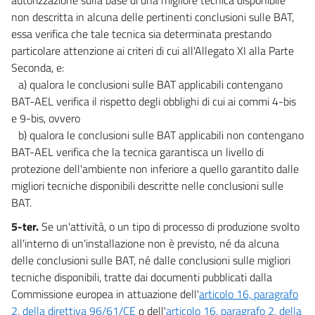
non descritta in alcuna delle pertinenti conclusioni sulle BAT,
55
essa verifica che tale tecnica sia determinata prestando
56
particolare attenzione ai criteri di cui all'Allegato XI alla Parte
CAPO II
Seconda, e:
COMPETENZE
a) qualora le conclusioni sulle BAT applicabili contengano
57
BAT-AEL verifica il rispetto degli obblighi di cui ai commi 4-bis
57 bis
e 9-bis, ovvero
b) qualora le conclusioni sulle BAT applicabili non contengano
58
BAT-AEL verifica che la tecnica garantisca un livello di
59
protezione dell'ambiente non inferiore a quello garantito dalle
60
migliori tecniche disponibili descritte nelle conclusioni sulle
BAT.
61
62
5-ter.
Se un'attività, o un tipo di processo di produzione svolto
all'interno di un'installazione non è previsto, né da alcuna
63
delle conclusioni sulle BAT, né dalle conclusioni sulle migliori
63 bis
tecniche disponibili, tratte dai documenti pubblicati dalla
TITOLO II
Commissione europea in attuazione dell'
articolo 16, paragrafo
I DISTRETTI IDROGRAFICI, GLI STRUMENTI, GLI INTERVENTI
2, della direttiva 96/61/CE
o dell'
articolo 16, paragrafo 2, della