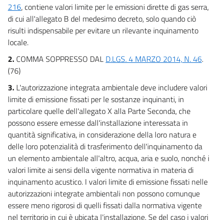
216
, contiene valori limite per le emissioni dirette di gas serra,
13
di cui all'allegato B del medesimo decreto, solo quando ciò
14
risulti indispensabile per evitare un rilevante inquinamento
15
locale.
16
2.
COMMA SOPPRESSO DAL
D.LGS. 4 MARZO 2014, N. 46
.
17
(76)
18
3.
L'autorizzazione integrata ambientale deve includere valori
TITOLO III
limite di emissione fissati per le sostanze inquinanti, in
((LA VALUTAZIONE DI IMPATTO AMBIENTALE))
particolare quelle dell'allegato X alla Parte Seconda, che
19
possono essere emesse dall'installazione interessata in
quantità significativa, in considerazione della loro natura e
20
delle loro potenzialità di trasferimento dell'inquinamento da
21
un elemento ambientale all'altro, acqua, aria e suolo, nonché i
22
valori limite ai sensi della vigente normativa in materia di
inquinamento acustico. I valori limite di emissione fissati nelle
23
autorizzazioni integrate ambientali non possono comunque
24
essere meno rigorosi di quelli fissati dalla normativa vigente
24 bis
nel territorio in cui è ubicata l'installazione. Se del caso i valori