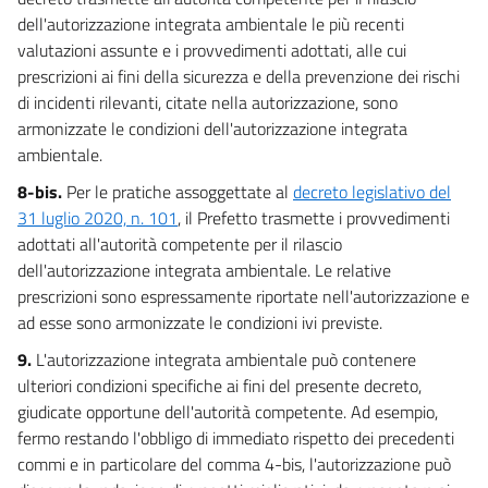
107
dell'autorizzazione integrata ambientale le più recenti
108
valutazioni assunte e i provvedimenti adottati, alle cui
prescrizioni ai fini della sicurezza e della prevenzione dei rischi
CAPO IV
di incidenti rilevanti, citate nella autorizzazione, sono
ULTERIORI MISURE PER LA TUTELA DEI CORPI IDRICI
109
armonizzate le condizioni dell'autorizzazione integrata
ambientale.
110
8-bis.
Per le pratiche assoggettate al
decreto legislativo del
111
31 luglio 2020, n. 101
, il Prefetto trasmette i provvedimenti
112
adottati all'autorità competente per il rilascio
113
dell'autorizzazione integrata ambientale. Le relative
prescrizioni sono espressamente riportate nell'autorizzazione e
114
ad esse sono armonizzate le condizioni ivi previste.
115
9.
L'autorizzazione integrata ambientale può contenere
116
ulteriori condizioni specifiche ai fini del presente decreto,
TITOLO IV
giudicate opportune dell'autorità competente. Ad esempio,
STRUMENTI DI TUTELA
fermo restando l'obbligo di immediato rispetto dei precedenti
CAPO I
PIANI DI GESTIONE E PIANI DI TUTELA DELLE ACQUE
commi e in particolare del comma 4-bis, l'autorizzazione può
117