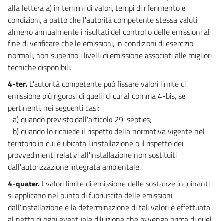
NORME TRANSITORIE E FINALI))
alla lettera a) in termini di valori, tempi di riferimento e
33
condizioni, a patto che l'autorità competente stessa valuti
34
almeno annualmente i risultati del controllo delle emissioni al
fine di verificare che le emissioni, in condizioni di esercizio
35
normali, non superino i livelli di emissione associati alle migliori
36
tecniche disponibili.
37
4-ter.
L'autorità competente può fissare valori limite di
38
emissione più rigorosi di quelli di cui al comma 4-bis, se
39
pertinenti, nei seguenti casi:
a) quando previsto dall'articolo 29-septies;
40
b) quando lo richiede il rispetto della normativa vigente nel
41
territorio in cui è ubicata l'installazione o il rispetto dei
42
provvedimenti relativi all'installazione non sostituiti
dall'autorizzazione integrata ambientale.
43
4-quater.
I valori limite di emissione delle sostanze inquinanti
44
si applicano nel punto di fuoriuscita delle emissioni
45
dall'installazione e la determinazione di tali valori è effettuata
46
al netto di ogni eventuale diluizione che avvenga prima di quel