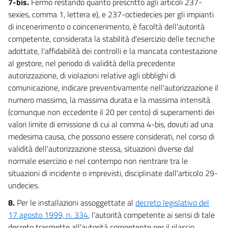
7-bis.
Fermo restando quanto prescritto agli articoli 237-
TUTELA QUANTITATIVA DELLA RISORSA E RISPARMIO IDRICO
sexies, comma 1, lettera e), e 237-octiedecies per gli impianti
95
di incenerimento o coincenerimento, è facoltà dell'autorità
96
competente, considerata la stabilità d'esercizio delle tecniche
adottate, l'affidabilità dei controlli e la mancata contestazione
97
al gestore, nel periodo di validità della precedente
98
autorizzazione, di violazioni relative agli obblighi di
99
comunicazione, indicare preventivamente nell'autorizzazione il
CAPO III
numero massimo, la massima durata e la massima intensità
TUTELA QUALITATIVA DELLA RISORSA: DISCIPLINA DEGLI SCARICHI
(comunque non eccedente il 20 per cento) di superamenti dei
100
valori limite di emissione di cui al comma 4-bis, dovuti ad una
medesima causa, che possono essere considerati, nel corso di
101
validità dell'autorizzazione stessa, situazioni diverse dal
102
normale esercizio e nel contempo non rientrare tra le
103
situazioni di incidente o imprevisti, disciplinate dall'articolo 29-
undecies.
104
105
8.
Per le installazioni assoggettate al
decreto legislativo del
17 agosto 1999, n. 334
, l'autorità competente ai sensi di tale
106
decreto trasmette all'autorità competente per il rilascio