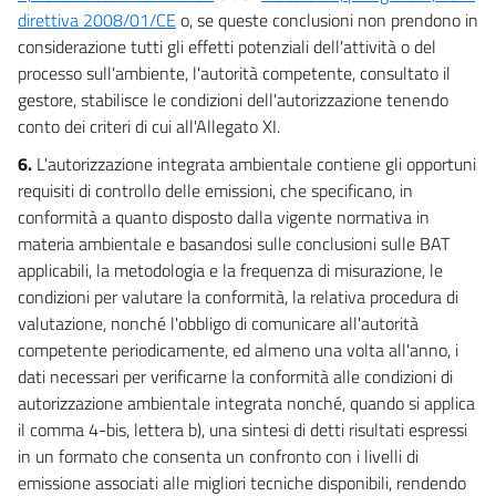
CAPO I
direttiva 2008/01/CE
o, se queste conclusioni non prendono in
I DISTRETTI IDROGRAFICI
considerazione tutti gli effetti potenziali dell'attività o del
64
processo sull'ambiente, l'autorità competente, consultato il
CAPO II
gestore, stabilisce le condizioni dell'autorizzazione tenendo
GLI STRUMENTI
conto dei criteri di cui all'Allegato XI.
65
6.
L'autorizzazione integrata ambientale contiene gli opportuni
66
requisiti di controllo delle emissioni, che specificano, in
67
conformità a quanto disposto dalla vigente normativa in
68
materia ambientale e basandosi sulle conclusioni sulle BAT
68 bis
applicabili, la metodologia e la frequenza di misurazione, le
condizioni per valutare la conformità, la relativa procedura di
CAPO III
valutazione, nonché l'obbligo di comunicare all'autorità
GLI INTERVENTI
competente periodicamente, ed almeno una volta all'anno, i
69
dati necessari per verificarne la conformità alle condizioni di
70
autorizzazione ambientale integrata nonché, quando si applica
71
il comma 4-bis, lettera b), una sintesi di detti risultati espressi
72
in un formato che consenta un confronto con i livelli di
emissione associati alle migliori tecniche disponibili, rendendo
72 bis