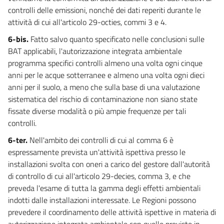
78 quater
controlli delle emissioni, nonché dei dati reperiti durante le
78 quinquies
attività di cui all'articolo 29-octies, commi 3 e 4.
78 sexies
6-bis.
Fatto salvo quanto specificato nelle conclusioni sulle
78 septies
BAT applicabili, l'autorizzazione integrata ambientale
programma specifici controlli almeno una volta ogni cinque
78 octies
anni per le acque sotterranee e almeno una volta ogni dieci
78 novies
anni per il suolo, a meno che sulla base di una valutazione
78 decies
sistematica del rischio di contaminazione non siano state
fissate diverse modalità o più ampie frequenze per tali
78 undecies
controlli.
79
6-ter.
Nell'ambito dei controlli di cui al comma 6 è
CAPO II
espressamente prevista un'attività ispettiva presso le
ACQUE A SPECIFICA DESTINAZIONE
installazioni svolta con oneri a carico del gestore dall'autorità
80
di controllo di cui all'articolo 29-decies, comma 3, e che
81
preveda l'esame di tutta la gamma degli effetti ambientali
82
indotti dalle installazioni interessate. Le Regioni possono
83
prevedere il coordinamento delle attività ispettive in materia di
autorizzazione integrata ambientale con quelle previste in