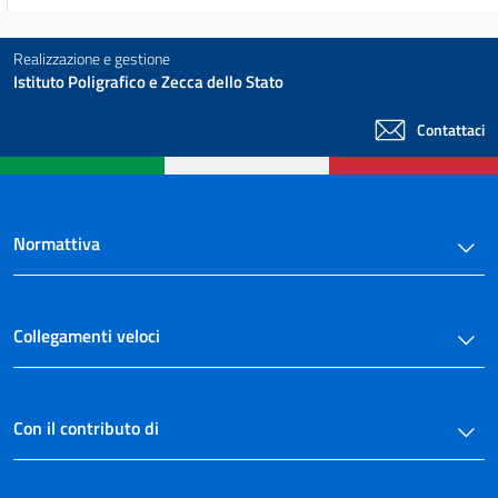
CAPO II
COMPETENZE
195
Realizzazione e gestione
Istituto Poligrafico e Zecca dello Stato
196
197
Contattaci
198
198 bis
CAPO III
Normattiva
SERVIZIO DI GESTIONE INTEGRATA DEI RIFIUTI
199
200
Collegamenti veloci
201
202
203
Con il contributo di
204
205