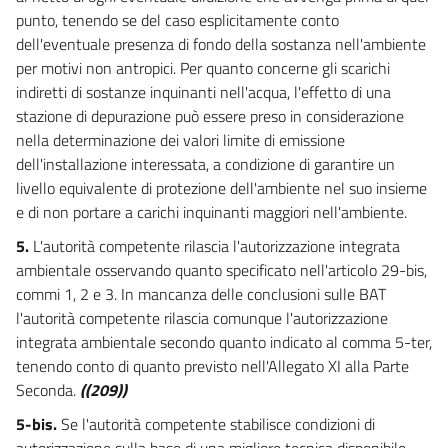
47
punto, tenendo se del caso esplicitamente conto
dell'eventuale presenza di fondo della sostanza nell'ambiente
48
per motivi non antropici. Per quanto concerne gli scarichi
49
indiretti di sostanze inquinanti nell'acqua, l'effetto di una
50
stazione di depurazione può essere preso in considerazione
nella determinazione dei valori limite di emissione
51
dell'installazione interessata, a condizione di garantire un
52
livello equivalente di protezione dell'ambiente nel suo insieme
PARTE TERZA
e di non portare a carichi inquinanti maggiori nell'ambiente.
NORME IN MATERIA DI DIFESA DEL SUOLO E LOTTA ALLA
5.
L'autorità competente rilascia l'autorizzazione integrata
DESERTIFICAZIONE, DI TUTELA DELLE ACQUE DALL'INQUINAMENTO E DI
GESTIONE DELLE RISORSE IDRICHE
ambientale osservando quanto specificato nell'articolo 29-bis,
SEZIONE I
commi 1, 2 e 3. In mancanza delle conclusioni sulle BAT
NORME IN MATERIA DI DIFESA DEL SUOLO E LOTTA ALLA
l'autorità competente rilascia comunque l'autorizzazione
DESERTIFICAZIONE
TITOLO I
integrata ambientale secondo quanto indicato al comma 5-ter,
PRINCIPI GENERALI E COMPETENZE
tenendo conto di quanto previsto nell'Allegato XI alla Parte
CAPO I
Seconda.
((209))
PRINCIPI GENERALI
53
5-bis.
Se l'autorità competente stabilisce condizioni di
54
autorizzazione sulla base di una migliore tecnica disponibile