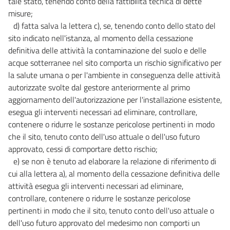
tale stato, tenendo conto della fattibilità tecnica di dette
161
misure;
162
d) fatta salva la lettera c), se, tenendo conto dello stato del
sito indicato nell'istanza, al momento della cessazione
163
definitiva delle attività la contaminazione del suolo e delle
164
acque sotterranee nel sito comporta un rischio significativo per
165
la salute umana o per l'ambiente in conseguenza delle attività
autorizzate svolte dal gestore anteriormente al primo
TITOLO IV
USI PRODUTTIVI DELLE RISORSE IDRICHE
aggiornamento dell'autorizzazione per l'installazione esistente,
166
esegua gli interventi necessari ad eliminare, controllare,
contenere o ridurre le sostanze pericolose pertinenti in modo
166 bis
che il sito, tenuto conto dell'uso attuale o dell'uso futuro
167
approvato, cessi di comportare detto rischio;
168
e) se non è tenuto ad elaborare la relazione di riferimento di
cui alla lettera a), al momento della cessazione definitiva delle
169
attività esegua gli interventi necessari ad eliminare,
SEZIONE IV
controllare, contenere o ridurre le sostanze pericolose
DISPOSIZIONI TRANSITORIE E FINALI
pertinenti in modo che il sito, tenuto conto dell'uso attuale o
170
dell'uso futuro approvato del medesimo non comporti un
171