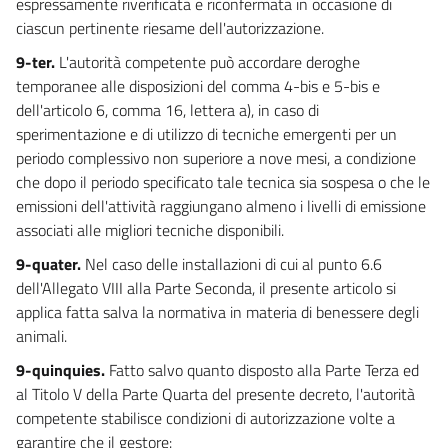
espressamente riverificata e riconfermata in occasione di
ciascun pertinente riesame dell'autorizzazione.
140
SEZIONE III
9-ter.
L'autorità competente può accordare deroghe
GESTIONE DELLE RISORSE IDRICHE
temporanee alle disposizioni del comma 4-bis e 5-bis e
TITOLO I
dell'articolo 6, comma 16, lettera a), in caso di
PRINCIPI GENERALI E COMPETENZE
sperimentazione e di utilizzo di tecniche emergenti per un
141
periodo complessivo non superiore a nove mesi, a condizione
142
che dopo il periodo specificato tale tecnica sia sospesa o che le
143
emissioni dell'attività raggiungano almeno i livelli di emissione
associati alle migliori tecniche disponibili.
144
145
9-quater.
Nel caso delle installazioni di cui al punto 6.6
dell'Allegato VIII alla Parte Seconda, il presente articolo si
146
applica fatta salva la normativa in materia di benessere degli
TITOLO II
animali.
SERVIZIO IDRICO INTEGRATO
147
9-quinquies.
Fatto salvo quanto disposto alla Parte Terza ed
al Titolo V della Parte Quarta del presente decreto, l'autorità
148
competente stabilisce condizioni di autorizzazione volte a
149
garantire che il gestore: