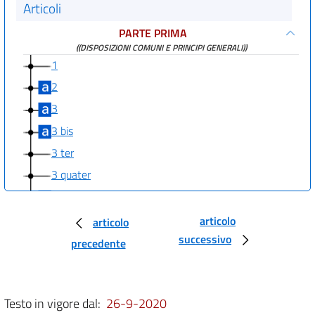
Articoli
PARTE PRIMA
((DISPOSIZIONI COMUNI E PRINCIPI GENERALI))
1
2
3
3 bis
3 ter
3 quater
3 quinquies
3 sexies
articolo
articolo
successivo
3 septies
precedente
((PARTE SECONDA
PROCEDURE PER LA VALUTAZIONE AMBIENTALE STRATEGICA (VAS), PER
LA VALUTAZIONE DELL'IMPATTO AMBIENTALE (VIA) E PER
Testo in vigore dal:
26-9-2020
L'AUTORIZZAZIONE INTEGRATA AMBIENTALE (IPPC)
TITOLO I