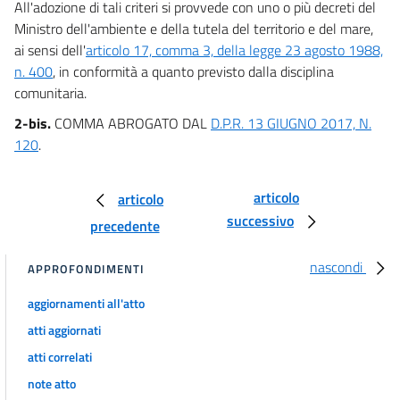
All'adozione di tali criteri si provvede con uno o più decreti del
25
Ministro dell'ambiente e della tutela del territorio e del mare,
26
ai sensi dell'
articolo 17, comma 3, della legge 23 agosto 1988,
26 bis
n. 400
, in conformità a quanto previsto dalla disciplina
comunitaria.
27
2-bis.
COMMA ABROGATO DAL
D.P.R. 13 GIUGNO 2017, N.
27 bis
120
.
27 ter
28
articolo
articolo
29
successivo
precedente
((TITOLO III-BIS
L'AUTORIZZAZIONE INTEGRATA AMBIENTALE))
nascondi
APPROFONDIMENTI
29 bis
29 ter
aggiornamenti all'atto
atti aggiornati
29 quater
atti correlati
29 quinquies
note atto
29 sexies