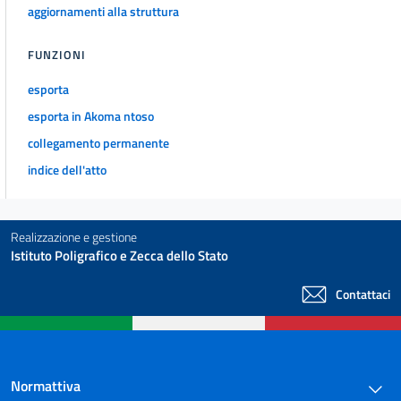
aggiornamenti alla struttura
29 septies
29 octies
FUNZIONI
29 novies
esporta
29 decies
esporta in Akoma ntoso
29 undecies
collegamento permanente
29 duodecies
indice dell'atto
29 terdecies
29 quaterdecies
TITOLO IV
Realizzazione e gestione
Istituto Poligrafico e Zecca dello Stato
((VALUTAZIONI AMBIENTALI INTERREGIONALI E TRANSFRONTALIERE))
30
Contattaci
31
32
32 bis
Normattiva
((TITOLO V