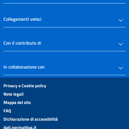
NORME TRANSITORIE E FINALI))
33
34
Collegamenti veloci
35
36
Con il contributo di
37
38
39
In collaborazione con
40
41
Privacy e Cookie policy
42
Note legali
43
Mappa del sito
44
FAQ
45
Dichiarazione di accessibilità
46
dati.normattiva.it