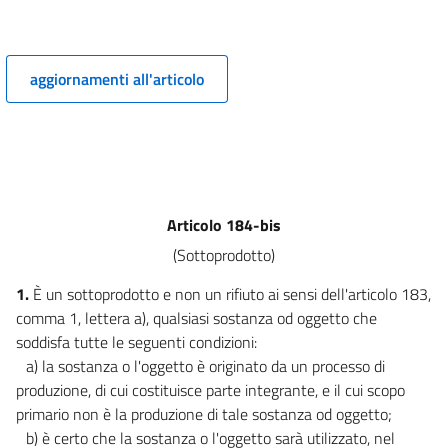
PRINCIPI GENERALI PER LE PROCEDURE DI VIA, DI VAS E PER LA
VALUTAZIONE D'INCIDENZA E L'AUTORIZZAZIONE INTEGRATA AMBIENTALE
(AIA).))
4
aggiornamenti all'articolo
5
6
7
7 bis
Articolo 184-bis
8
(Sottoprodotto)
8 bis
1.
È un sottoprodotto e non un rifiuto ai sensi dell'articolo 183,
9
comma 1, lettera a), qualsiasi sostanza od oggetto che
10
soddisfa tutte le seguenti condizioni:
((TITOLO II
a) la sostanza o l'oggetto è originato da un processo di
LA VALUTAZIONE AMBIENTALE STRATEGICA))
produzione, di cui costituisce parte integrante, e il cui scopo
11
primario non è la produzione di tale sostanza od oggetto;
12
b) è certo che la sostanza o l'oggetto sarà utilizzato, nel