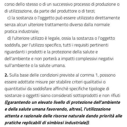
corso dello stesso o di un successivo processo di produzione o
13
di utilizzazione, da parte del produttore o di terzi;
14
c) la sostanza o l'oggetto può essere utilizzato direttamente
15
senza alcun ulteriore trattamento diverso dalla normale
16
pratica industriale;
d) l'ulteriore utilizzo è legale, ossia la sostanza o l'oggetto
17
soddisfa, per l'utilizzo specifico, tutti i requisiti pertinenti
18
riguardanti i prodotti e la protezione della salute e
TITOLO III
dell'ambiente e non porterà a impatti complessivi negativi
((LA VALUTAZIONE DI IMPATTO AMBIENTALE))
sull'ambiente o la salute umana.
19
2.
Sulla base delle condizioni previste al comma 1, possono
20
essere adottate misure per stabilire criteri qualitativi o
21
quantitativi da soddisfare affinchè specifiche tipologie di
sostanze o oggetti siano considerati sottoprodotti e non rifiuti
22
((garantendo un elevato livello di protezione dell'ambiente
23
e della salute umana favorendo, altresì, l'utilizzazione
24
attenta e razionale delle risorse naturale dando priorità alle
pratiche replicabili di simbiosi industriale))
.
24 bis