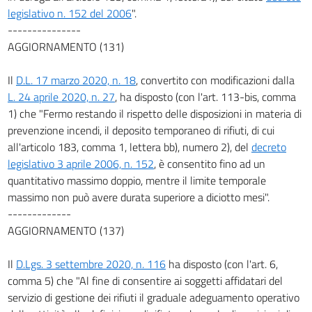
legislativo n. 152 del 2006
".
149
---------------
149 bis
AGGIORNAMENTO (131)
150
Il
D.L. 17 marzo 2020, n. 18
, convertito con modificazioni dalla
151
L. 24 aprile 2020, n. 27
, ha disposto (con l'art. 113-bis, comma
152
1) che "Fermo restando il rispetto delle disposizioni in materia di
153
prevenzione incendi, il deposito temporaneo di rifiuti, di cui
all'articolo 183, comma 1, lettera bb), numero 2), del
decreto
154
legislativo 3 aprile 2006, n. 152
, è consentito fino ad un
155
quantitativo massimo doppio, mentre il limite temporale
156
massimo non può avere durata superiore a diciotto mesi".
-------------
157
AGGIORNAMENTO (137)
158
158 bis
Il
D.Lgs. 3 settembre 2020, n. 116
ha disposto (con l'art. 6,
TITOLO III
comma 5) che "Al fine di consentire ai soggetti affidatari del
VIGILANZA, CONTROLLI E PARTECIPAZIONE
servizio di gestione dei rifiuti il graduale adeguamento operativo
159