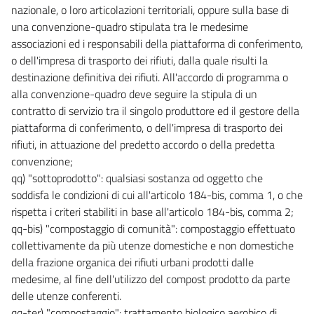
nazionale, o loro articolazioni territoriali, oppure sulla base di
PIANI DI GESTIONE E PIANI DI TUTELA DELLE ACQUE
una convenzione-quadro stipulata tra le medesime
117
associazioni ed i responsabili della piattaforma di conferimento,
118
o dell'impresa di trasporto dei rifiuti, dalla quale risulti la
119
destinazione definitiva dei rifiuti. All'accordo di programma o
alla convenzione-quadro deve seguire la stipula di un
120
contratto di servizio tra il singolo produttore ed il gestore della
121
piattaforma di conferimento, o dell'impresa di trasporto dei
122
rifiuti, in attuazione del predetto accordo o della predetta
123
convenzione;
qq) "sottoprodotto": qualsiasi sostanza od oggetto che
CAPO II
soddisfa le condizioni di cui all'articolo 184-bis, comma 1, o che
AUTORIZZAZIONE AGLI SCARICHI
rispetta i criteri stabiliti in base all'articolo 184-bis, comma 2;
124
qq-bis) "compostaggio di comunità": compostaggio effettuato
125
collettivamente da più utenze domestiche e non domestiche
126
della frazione organica dei rifiuti urbani prodotti dalle
127
medesime, al fine dell'utilizzo del compost prodotto da parte
delle utenze conferenti.
CAPO III
qq-ter) "compostaggio": trattamento biologico aerobico di
CONTROLLO DEGLI SCARICHI