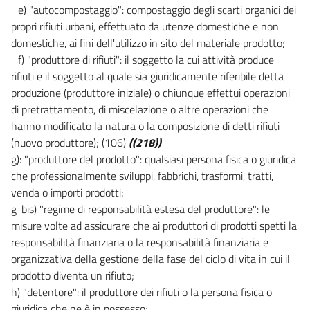
e) "autocompostaggio": compostaggio degli scarti organici dei
((TITOLO V
propri rifiuti urbani, effettuato da utenze domestiche e non
NORME TRANSITORIE E FINALI))
domestiche, ai fini dell'utilizzo in sito del materiale prodotto;
33
f) "produttore di rifiuti": il soggetto la cui attività produce
34
rifiuti e il soggetto al quale sia giuridicamente riferibile detta
produzione (produttore iniziale) o chiunque effettui operazioni
35
di pretrattamento, di miscelazione o altre operazioni che
36
hanno modificato la natura o la composizione di detti rifiuti
37
(nuovo produttore); (106)
((218))
38
g): "produttore del prodotto": qualsiasi persona fisica o giuridica
che professionalmente sviluppi, fabbrichi, trasformi, tratti,
39
venda o importi prodotti;
40
g-bis) "regime di responsabilità estesa del produttore": le
41
misure volte ad assicurare che ai produttori di prodotti spetti la
responsabilità finanziaria o la responsabilità finanziaria e
42
organizzativa della gestione della fase del ciclo di vita in cui il
43
prodotto diventa un rifiuto;
44
h) "detentore": il produttore dei rifiuti o la persona fisica o
giuridica che ne è in possesso;