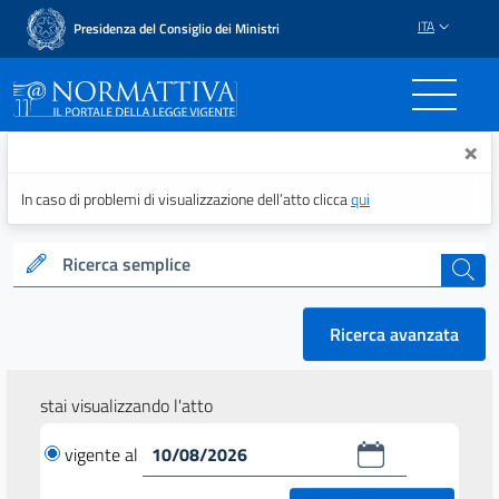
ITA
Presidenza del Consiglio dei Ministri
Normattiva - Il portale del
×
In caso di problemi di visualizzazione dell’atto clicca
qui
Ricerca semplice
cerca
Ricerca avanzata
stai visualizzando l'atto
vigente al