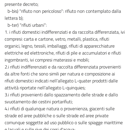
presente decreto;
12
b-bis) "rifiuto non pericoloso": rifiuto non contemplato dalla
13
lettera b);
b-ter) "rifiuti urbani":
14
1. i rifiuti domestici indifferenziati e da raccolta differenziata, ivi
15
compresi: carta e cartone, vetro, metalli, plastica, rifiuti
16
organici, legno, tessili, imballaggi, rifiuti di apparecchiature
elettriche ed elettroniche, rifiuti di pile e accumulatori e rifiuti
17
ingombranti, ivi compresi materassi e mobili;
18
2.i rifiuti indifferenziati e da raccolta differenziata provenienti
TITOLO III
da altre fonti che sono simili per natura e composizione ai
((LA VALUTAZIONE DI IMPATTO AMBIENTALE))
rifiuti domestici indicati nell'allegato L-quater prodotti dalle
19
attività riportate nell'allegato L-quinquies;
20
3.i rifiuti provenienti dallo spazzamento delle strade e dallo
svuotamento dei cestini portarifiuti;
21
4.i rifiuti di qualunque natura o provenienza, giacenti sulle
22
strade ed aree pubbliche o sulle strade ed aree private
23
comunque soggette ad uso pubblico o sulle spiagge marittime
24
e lacuali e sulle rive dei corsi d'acqua;