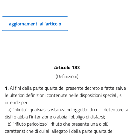
LA VALUTAZIONE DELL'IMPATTO AMBIENTALE (VIA) E PER
L'AUTORIZZAZIONE INTEGRATA AMBIENTALE (IPPC)
TITOLO I
PRINCIPI GENERALI PER LE PROCEDURE DI VIA, DI VAS E PER LA
aggiornamenti all'articolo
VALUTAZIONE D'INCIDENZA E L'AUTORIZZAZIONE INTEGRATA AMBIENTALE
(AIA).))
4
5
6
7
Articolo 183
7 bis
(Definizioni)
8
1.
Ai fini della parte quarta del presente decreto e fatte salve
8 bis
le ulteriori definizioni contenute nelle disposizioni speciali, si
9
intende per:
a) "rifiuto": qualsiasi sostanza od oggetto di cui il detentore si
10
disfi o abbia l'intenzione o abbia l'obbligo di disfarsi;
((TITOLO II
b) "rifiuto pericoloso": rifiuto che presenta una o più
LA VALUTAZIONE AMBIENTALE STRATEGICA))
caratteristiche di cui all'allegato I della parte quarta del
11