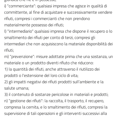
45
i) "commerciante": qualsiasi impresa che agisce in qualità di
46
committente, al fine di acquistare e successivamente vendere
47
rifiuti, compresi i commercianti che non prendono
48
materialmente possesso dei rifiuti;
l) "intermediario" qualsiasi impresa che dispone il recupero o lo
49
smaltimento dei rifiuti per conto di terzi, compresi gli
50
intermediari che non acquisiscono la materiale disponibilità dei
51
rifiuti;
m) "prevenzione": misure adottate prima che una sostanza, un
52
materiale o un prodotto diventi rifiuto che riducono:
PARTE TERZA
1) la quantità dei rifiuti, anche attraverso il riutilizzo dei
NORME IN MATERIA DI DIFESA DEL SUOLO E LOTTA ALLA
prodotti o l'estensione del loro ciclo di vita;
DESERTIFICAZIONE, DI TUTELA DELLE ACQUE DALL'INQUINAMENTO E DI
GESTIONE DELLE RISORSE IDRICHE
2) gli impatti negativi dei rifiuti prodotti sull'ambiente e la
SEZIONE I
salute umana;
NORME IN MATERIA DI DIFESA DEL SUOLO E LOTTA ALLA
3) il contenuto di sostanze pericolose in materiali e prodotti;
DESERTIFICAZIONE
TITOLO I
n) "gestione dei rifiuti": la raccolta, il trasporto, il recupero,
PRINCIPI GENERALI E COMPETENZE
compresa la cernita, e lo smaltimento dei rifiuti, compresi la
CAPO I
supervisione di tali operazioni e gli interventi successivi alla
PRINCIPI GENERALI