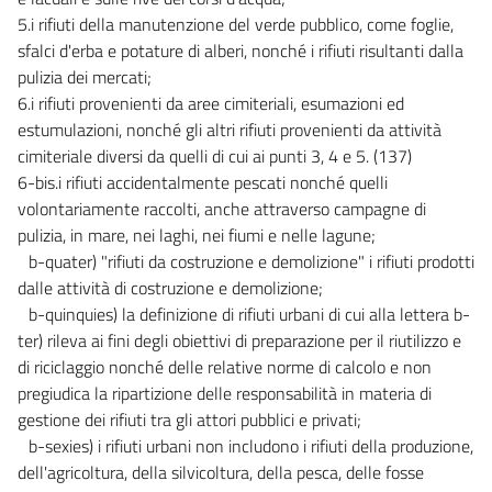
5.i rifiuti della manutenzione del verde pubblico, come foglie,
24 bis
sfalci d'erba e potature di alberi, nonché i rifiuti risultanti dalla
25
pulizia dei mercati;
26
6.i rifiuti provenienti da aree cimiteriali, esumazioni ed
estumulazioni, nonché gli altri rifiuti provenienti da attività
26 bis
cimiteriale diversi da quelli di cui ai punti 3, 4 e 5. (137)
27
6-bis.i rifiuti accidentalmente pescati nonché quelli
27 bis
volontariamente raccolti, anche attraverso campagne di
pulizia, in mare, nei laghi, nei fiumi e nelle lagune;
27 ter
b-quater) "rifiuti da costruzione e demolizione" i rifiuti prodotti
28
dalle attività di costruzione e demolizione;
29
b-quinquies) la definizione di rifiuti urbani di cui alla lettera b-
((TITOLO III-BIS
ter) rileva ai fini degli obiettivi di preparazione per il riutilizzo e
L'AUTORIZZAZIONE INTEGRATA AMBIENTALE))
di riciclaggio nonché delle relative norme di calcolo e non
29 bis
pregiudica la ripartizione delle responsabilità in materia di
gestione dei rifiuti tra gli attori pubblici e privati;
29 ter
b-sexies) i rifiuti urbani non includono i rifiuti della produzione,
29 quater
dell'agricoltura, della silvicoltura, della pesca, delle fosse
29 quinquies