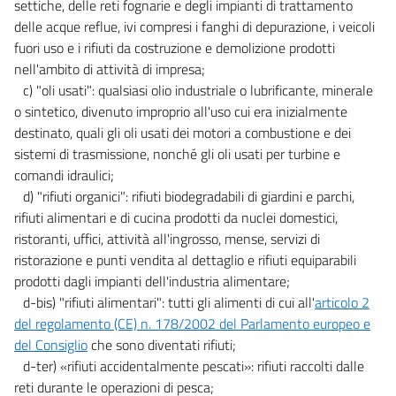
settiche, delle reti fognarie e degli impianti di trattamento
29 sexies
delle acque reflue, ivi compresi i fanghi di depurazione, i veicoli
fuori uso e i rifiuti da costruzione e demolizione prodotti
29 septies
nell'ambito di attività di impresa;
29 octies
c) "oli usati": qualsiasi olio industriale o lubrificante, minerale
29 novies
o sintetico, divenuto improprio all'uso cui era inizialmente
destinato, quali gli oli usati dei motori a combustione e dei
29 decies
sistemi di trasmissione, nonché gli oli usati per turbine e
29 undecies
comandi idraulici;
29 duodecies
d) "rifiuti organici": rifiuti biodegradabili di giardini e parchi,
rifiuti alimentari e di cucina prodotti da nuclei domestici,
29 terdecies
ristoranti, uffici, attività all'ingrosso, mense, servizi di
29 quaterdecies
ristorazione e punti vendita al dettaglio e rifiuti equiparabili
TITOLO IV
prodotti dagli impianti dell'industria alimentare;
((VALUTAZIONI AMBIENTALI INTERREGIONALI E TRANSFRONTALIERE))
d-bis) "rifiuti alimentari": tutti gli alimenti di cui all'
articolo 2
30
del regolamento (CE) n. 178/2002 del Parlamento europeo e
31
del Consiglio
che sono diventati rifiuti;
d-ter) «rifiuti accidentalmente pescati»: rifiuti raccolti dalle
32
reti durante le operazioni di pesca;
32 bis