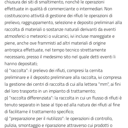
chiusura dei siti di smaltimento, nonché le operazioni
53
effettuate in qualità di commerciante o intermediari. Non
54
costituiscono attività di gestione dei rifiuti le operazioni di
55
prelievo, raggruppamento, selezione e deposito preliminari alla
56
raccolta di materiali o sostanze naturali derivanti da eventi
atmosferici o meteorici o vulcanici, ivi incluse mareggiate e
CAPO II
piene, anche ove frammisti ad altri materiali di origine
COMPETENZE
antropica effettuate, nel tempo tecnico strettamente
57
necessario, presso il medesimo sito nel quale detti eventi li
57 bis
hanno depositati;
58
o) "raccolta": il prelievo dei rifiuti, compresi la cernita
59
preliminare e il deposito preliminare alla raccolta, ivi compresa
la gestione dei centri di raccolta di cui alla lettera "mm", ai fini
60
del loro trasporto in un impianto di trattamento;
61
p) "raccolta differenziata": la raccolta in cui un flusso di rifiuti è
62
tenuto separato in base al tipo ed alla natura dei rifiuti al fine
di facilitarne il trattamento specifico;
63
q) "preparazione per il riutilizzo": le operazioni di controllo,
63 bis
pulizia, smontaggio e riparazione attraverso cui prodotti o