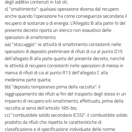
degli additivi contenuti in tali oli;
78 ter
z) "smaltimento": qualsiasi operazione diversa dal recupero
78 quater
anche quando l'operazione ha come conseguenza secondaria il
recupero di sostanze o di energia. L'Allegato B alla parte IV del
78 quinquies
presente decreto riporta un elenco non esaustivo delle
78 sexies
operazioni di smaltimento;
78 septies
aa) "stoccaggio": le attività di smaltimento consistenti nelle
78 octies
operazioni di deposito preliminare di rifiuti di cui al punto D15
dell'allegato B alla parte quarta del presente decreto, nonché
78 novies
le attività di recupero consistenti nelle operazioni di messa in
78 decies
riserva di rifiuti di cui al punto R13 dell'allegato C alla
78 undecies
medesima parte quarta;
bb) "deposito temporaneo prima della raccolta": il
79
raggruppamento dei rifiuti ai fini del trasporto degli stessi in un
CAPO II
impianto di recupero e/o smaltimento, effettuato, prima della
ACQUE A SPECIFICA DESTINAZIONE
raccolta ai sensi dell'articolo 185-bis;
80
cc) "combustibile solido secondario (CSS)": il combustibile solido
81
prodotto da rifiuti che rispetta le caratteristiche di
82
classificazione e di specificazione individuate delle norme