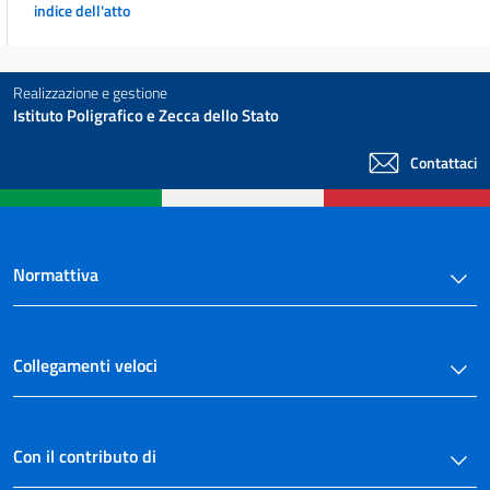
178 ter
indice dell'atto
178 quater
179
Realizzazione e gestione
180
Istituto Poligrafico e Zecca dello Stato
180 bis
Contattaci
181
181 bis
182
Normattiva
182 bis
182 ter
183
Collegamenti veloci
184
184 bis
184 ter
Con il contributo di
184 quater