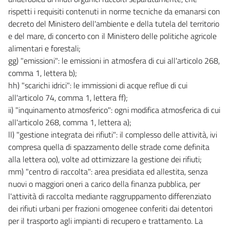
94
rispetti i requisiti contenuti in norme tecniche da emanarsi con
CAPO II
decreto del Ministero dell'ambiente e della tutela del territorio
TUTELA QUANTITATIVA DELLA RISORSA E RISPARMIO IDRICO
e del mare, di concerto con il Ministero delle politiche agricole
95
alimentari e forestali;
96
gg) "emissioni": le emissioni in atmosfera di cui all'articolo 268,
comma 1, lettera b);
97
hh) "scarichi idrici": le immissioni di acque reflue di cui
98
all'articolo 74, comma 1, lettera ff);
99
ii) "inquinamento atmosferico": ogni modifica atmosferica di cui
all'articolo 268, comma 1, lettera a);
CAPO III
TUTELA QUALITATIVA DELLA RISORSA: DISCIPLINA DEGLI SCARICHI
ll) "gestione integrata dei rifiuti": il complesso delle attività, ivi
100
compresa quella di spazzamento delle strade come definita
alla lettera oo), volte ad ottimizzare la gestione dei rifiuti;
101
mm) "centro di raccolta": area presidiata ed allestita, senza
102
nuovi o maggiori oneri a carico della finanza pubblica, per
103
l'attività di raccolta mediante raggruppamento differenziato
dei rifiuti urbani per frazioni omogenee conferiti dai detentori
104
per il trasporto agli impianti di recupero e trattamento. La
105