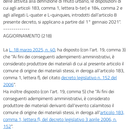
delle attività alla definizione di rifiuto urbano, le disposizioni di
cui agli articoli 183, comma 1, lettera b-ter) e 184, comma 2 e
160
agli allegati L-quater e L-quinquies, introdotti dall'articolo 8
161
presente decreto, si applicano a partire dal 1° gennaio 2021".
162
-------------
163
AGGIORNAMENTO (218)
164
La
L. 18 marzo 2025, n. 40
, ha disposto (con l'art. 19, comma 3)
165
che "Ai fini dei conseguenti adempimenti amministrativi, è
TITOLO IV
considerato produttore dei materiali di cui al presente articolo il
USI PRODUTTIVI DELLE RISORSE IDRICHE
comune di origine dei materiali stessi, in deroga all'articolo 183,
166
comma 1, lettera f), del citato
decreto legislativo n. 152 del
166 bis
2006
".
Ha inoltre disposto (con l'art. 19, comma 5) che "Ai fini dei
167
conseguenti adempimenti amministrativi, è considerato
168
produttore dei materiali derivanti dall'evento calamitoso il
169
comune di origine dei materiali stessi, in deroga all'
articolo 183,
comma 1, lettera f), del decreto legislativo 3 aprile 2006, n.
SEZIONE IV
152
".
DISPOSIZIONI TRANSITORIE E FINALI