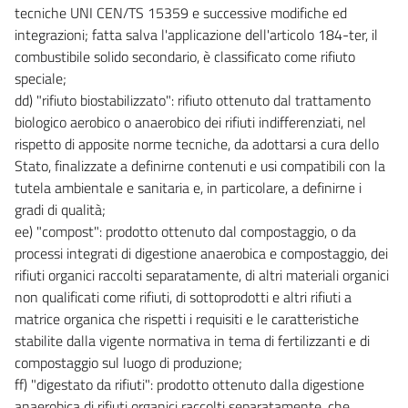
tecniche UNI CEN/TS 15359 e successive modifiche ed
83
integrazioni; fatta salva l'applicazione dell'articolo 184-ter, il
84
combustibile solido secondario, è classificato come rifiuto
85
speciale;
dd) "rifiuto biostabilizzato": rifiuto ottenuto dal trattamento
86
biologico aerobico o anaerobico dei rifiuti indifferenziati, nel
87
rispetto di apposite norme tecniche, da adottarsi a cura dello
88
Stato, finalizzate a definirne contenuti e usi compatibili con la
89
tutela ambientale e sanitaria e, in particolare, a definirne i
gradi di qualità;
90
ee) "compost": prodotto ottenuto dal compostaggio, o da
TITOLO III
processi integrati di digestione anaerobica e compostaggio, dei
TUTELA DEI CORPI IDRICI E DISCIPLINA DEGLI SCARICHI
rifiuti organici raccolti separatamente, di altri materiali organici
CAPO I
AREE RICHIEDENTI SPECIFICHE MISURE DI PREVENZIONE
non qualificati come rifiuti, di sottoprodotti e altri rifiuti a
DALL'INQUINAMENTO E DI RISANAMENTO
matrice organica che rispetti i requisiti e le caratteristiche
91
stabilite dalla vigente normativa in tema di fertilizzanti e di
92
compostaggio sul luogo di produzione;
ff) "digestato da rifiuti": prodotto ottenuto dalla digestione
93
anaerobica di rifiuti organici raccolti separatamente, che