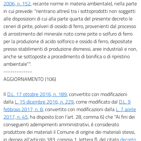
138
2006, n. 152
, recante norme in materia ambientale), nella parte
in cui prevede: "rientrano altresì tra i sottoprodotti non soggetti
139
alle disposizioni di cui alla parte quarta del presente decreto le
140
ceneri di pirite, polveri di ossido di ferro, provenienti dal processo
SEZIONE III
di arrostimento del minerale noto come pirite o solfuro di ferro
GESTIONE DELLE RISORSE IDRICHE
per la produzione di acido solforico e ossido di ferro, depositate
TITOLO I
presso stabilimenti di produzione dismessi, aree industriali e non,
PRINCIPI GENERALI E COMPETENZE
anche se sottoposte a procedimento di bonifica o di ripristino
141
ambientale"".
142
-------------
143
AGGIORNAMENTO (106)
144
Il
D.L. 17 ottobre 2016, n. 189
, convertito con modificazioni
145
dalla
L. 15 dicembre 2016, n. 229
, come modificato dal
D.L. 9
146
febbraio 2017, n. 8
, convertito con modificazioni dalla
L. 7 aprile
TITOLO II
2017, n. 45
, ha disposto (con l'art. 28, comma 6) che "Ai fini dei
SERVIZIO IDRICO INTEGRATO
conseguenti adempimenti amministrativi, è considerato
147
produttore dei materiali il Comune di origine dei materiali stessi,
in deroga all'articolo 183, comma 1, lettera f), del citato
decreto
148