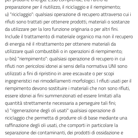
72
preparazione per il riutilizzo, il riciclaggio e il riempimento;
72 bis
u) "riciclaggio": qualsiasi operazione di recupero attraverso cui i
SEZIONE II
rifiuti sono trattati per ottenere prodotti, materiali o sostanze
TUTELA DELLE ACQUE DALL'INQUINAMENTO
da utilizzare per la loro funzione originaria o per altri fini.
TITOLO I
Include il trattamento di materiale organico ma non il recupero
PRINCIPI GENERALI E COMPETENZE
di energia né il ritrattamento per ottenere materiali da
73
utilizzare quali combustibili o in operazioni di riempimento;
74
u-bis) "riempimento": qualsiasi operazione di recupero in cui
75
rifiuti non pericolosi idonei ai sensi della normativa UNI sono
utilizzati a fini di ripristino in aree escavate o per scopi
TITOLO II
ingegneristici nei rimodellamenti morfologici. I rifiuti usati per il
OBIETTIVI DI QUALITÀ
CAPO I
riempimento devono sostituire i materiali che non sono rifiuti,
OBIETTIVO DI QUALITÀ AMBIENTALE E OBIETTIVO DI QUALITÀ PER
essere idonei ai fini summenzionati ed essere limitati alla
SPECIFICA DESTINAZIONE
quantità strettamente necessaria a perseguire tali fini;
76
v) "rigenerazione degli oli usati" qualsiasi operazione di
77
riciclaggio che permetta di produrre oli di base mediante una
78
raffinazione degli oli usati, che comporti in particolare la
separazione dei contaminanti, dei prodotti di ossidazione e
78 bis