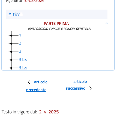
10/08/2026
vigente al
Articoli
PARTE PRIMA
((DISPOSIZIONI COMUNI E PRINCIPI GENERALI))
1
2
3
3 bis
3 ter
3 quater
articolo
articolo
3 quinquies
successivo
precedente
3 sexies
3 septies
((PARTE SECONDA
Testo in vigore dal:
2-4-2025
PROCEDURE PER LA VALUTAZIONE AMBIENTALE STRATEGICA (VAS), PER