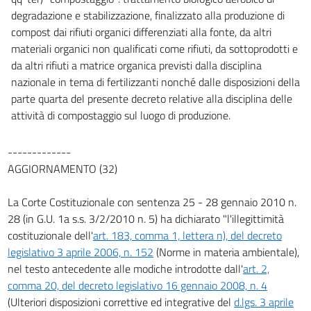
degradazione e stabilizzazione, finalizzato alla produzione di
128
compost dai rifiuti organici differenziati alla fonte, da altri
129
materiali organici non qualificati come rifiuti, da sottoprodotti e
130
da altri rifiuti a matrice organica previsti dalla disciplina
131
nazionale in tema di fertilizzanti nonché dalle disposizioni della
parte quarta del presente decreto relative alla disciplina delle
132
attività di compostaggio sul luogo di produzione.
TITOLO V
SANZIONI
CAPO I
-------------
SANZIONI AMMINISTRATIVE
AGGIORNAMENTO (32)
133
134
La Corte Costituzionale con sentenza 25 - 28 gennaio 2010 n.
28 (in G.U. 1a s.s. 3/2/2010 n. 5) ha dichiarato "l'illegittimità
135
costituzionale dell'
art. 183, comma 1, lettera n), del decreto
136
legislativo 3 aprile 2006, n. 152
(Norme in materia ambientale),
CAPO II
nel testo antecedente alle modiche introdotte dall'
art. 2,
SANZIONI PENALI
comma 20, del decreto legislativo 16 gennaio 2008, n. 4
137
(Ulteriori disposizioni correttive ed integrative del
d.lgs. 3 aprile