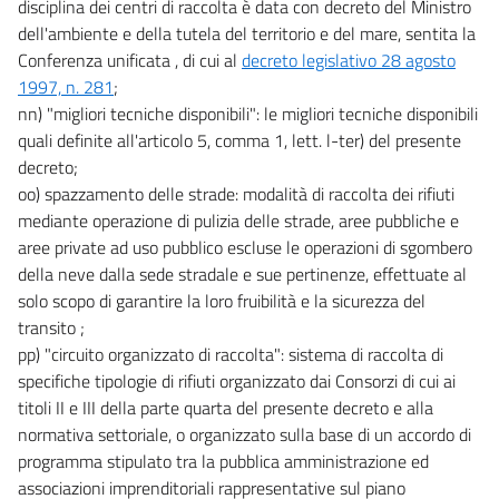
disciplina dei centri di raccolta è data con decreto del Ministro
106
dell'ambiente e della tutela del territorio e del mare, sentita la
Conferenza unificata , di cui al
decreto legislativo 28 agosto
107
1997, n. 281
;
108
nn) "migliori tecniche disponibili": le migliori tecniche disponibili
CAPO IV
quali definite all'articolo 5, comma 1, lett. l-ter) del presente
ULTERIORI MISURE PER LA TUTELA DEI CORPI IDRICI
decreto;
109
oo) spazzamento delle strade: modalità di raccolta dei rifiuti
110
mediante operazione di pulizia delle strade, aree pubbliche e
aree private ad uso pubblico escluse le operazioni di sgombero
111
della neve dalla sede stradale e sue pertinenze, effettuate al
112
solo scopo di garantire la loro fruibilità e la sicurezza del
113
transito ;
114
pp) "circuito organizzato di raccolta": sistema di raccolta di
specifiche tipologie di rifiuti organizzato dai Consorzi di cui ai
115
titoli II e III della parte quarta del presente decreto e alla
116
normativa settoriale, o organizzato sulla base di un accordo di
TITOLO IV
programma stipulato tra la pubblica amministrazione ed
STRUMENTI DI TUTELA
associazioni imprenditoriali rappresentative sul piano
CAPO I