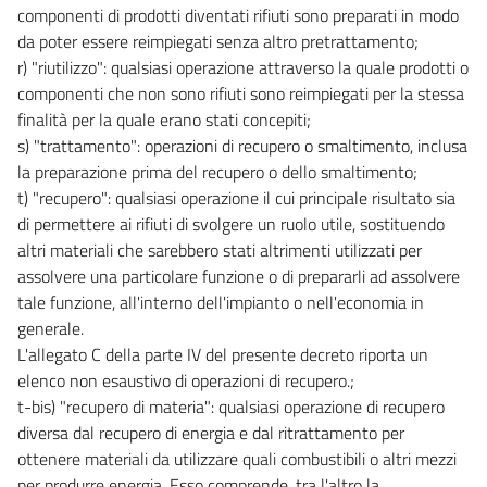
TITOLO II
componenti di prodotti diventati rifiuti sono preparati in modo
I DISTRETTI IDROGRAFICI, GLI STRUMENTI, GLI INTERVENTI
da poter essere reimpiegati senza altro pretrattamento;
CAPO I
r) "riutilizzo": qualsiasi operazione attraverso la quale prodotti o
I DISTRETTI IDROGRAFICI
componenti che non sono rifiuti sono reimpiegati per la stessa
64
finalità per la quale erano stati concepiti;
CAPO II
s) "trattamento": operazioni di recupero o smaltimento, inclusa
GLI STRUMENTI
la preparazione prima del recupero o dello smaltimento;
65
t) "recupero": qualsiasi operazione il cui principale risultato sia
66
di permettere ai rifiuti di svolgere un ruolo utile, sostituendo
67
altri materiali che sarebbero stati altrimenti utilizzati per
assolvere una particolare funzione o di prepararli ad assolvere
68
tale funzione, all'interno dell'impianto o nell'economia in
68 bis
generale.
CAPO III
L'allegato C della parte IV del presente decreto riporta un
GLI INTERVENTI
elenco non esaustivo di operazioni di recupero.;
69
t-bis) "recupero di materia": qualsiasi operazione di recupero
70
diversa dal recupero di energia e dal ritrattamento per
ottenere materiali da utilizzare quali combustibili o altri mezzi
71
per produrre energia. Esso comprende, tra l'altro la