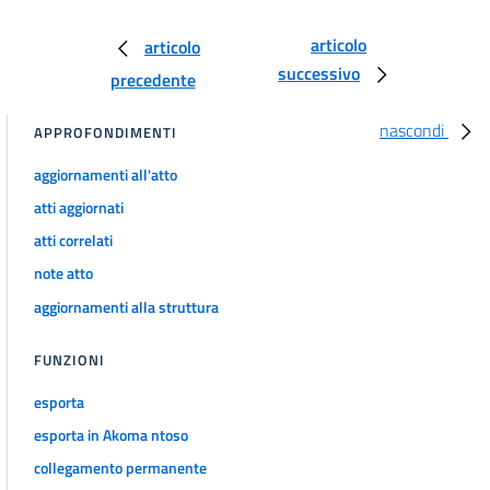
170
171
articolo
articolo
successivo
172
precedente
173
nascondi
APPROFONDIMENTI
174
aggiornamenti all'atto
175
atti aggiornati
176
atti correlati
PARTE QUARTA
NORME IN MATERIA DI GESTIONE DEI RIFIUTI E DI BONIFICA DEI SITI
note atto
INQUINATI
aggiornamenti alla struttura
TITOLO I
GESTIONE DEI RIFIUTI
CAPO I
FUNZIONI
DISPOSIZIONI GENERALI
177
esporta
178
esporta in Akoma ntoso
178 bis
collegamento permanente