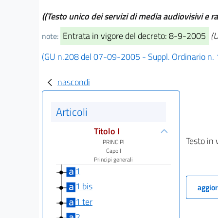
((Testo unico dei servizi di media audiovisivi e ra
Entrata in vigore del decreto: 8-9-2005
(U
note:
(GU n.208 del 07-09-2005 - Suppl. Ordinario n.
nascondi
Articoli
Titolo I
Testo in 
PRINCIPI
Capo I
Principi generali
1
1 bis
aggior
1 ter
2