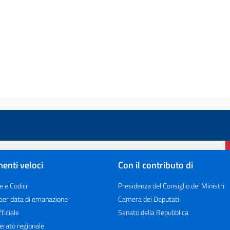
enti veloci
Con il contributo di
e e Codici
Presidenza del Consiglio dei Ministri
 per data di emanazione
Camera dei Deputati
ficiale
Senato della Repubblica
erato regionale