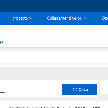
Il progetto
Collegamenti veloci
Op
rtale della legge vigent
qui
Cerca