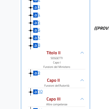
3
4
5
((PROV
6
7
8
Titolo II
SOGGETTI
Capo I
Funzioni del Ministero
9
Capo II
Funzioni dell'Autorità
10
Capo III
Altre competenze