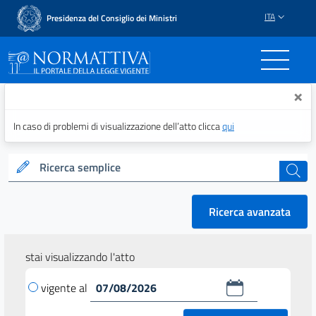
ITA
Presidenza del Consiglio dei Ministri
Normattiva - Il portale del
×
In caso di problemi di visualizzazione dell’atto clicca
qui
Ricerca semplice
cerca
Ricerca avanzata
stai visualizzando l'atto
vigente al