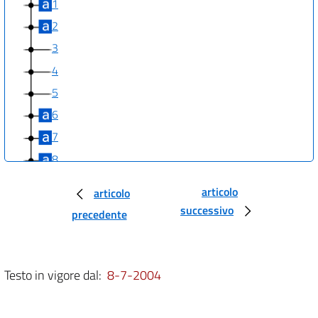
1
2
3
4
5
6
7
8
9
articolo
articolo
10
successivo
precedente
Testo in vigore dal:
8-7-2004