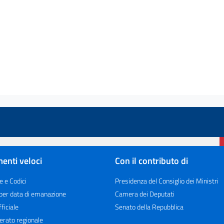
enti veloci
Con il contributo di
e e Codici
Presidenza del Consiglio dei Ministri
 per data di emanazione
Camera dei Deputati
ficiale
Senato della Repubblica
erato regionale