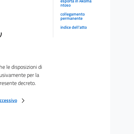
esporta in Akoma
ntoso
collegamento
permanente
indice dell'atto
)
e le disposizioni di
lusivamente per la
 presente decreto.
uccessivo