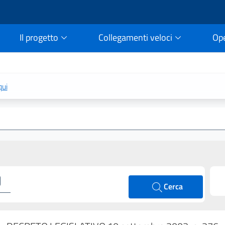
Il progetto
Collegamenti veloci
Op
rtale della legge vigent
qui
Cerca