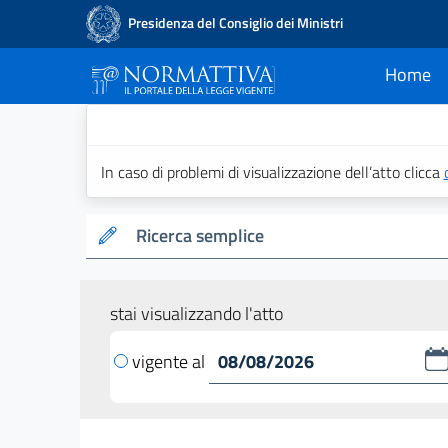
Presidenza del Consiglio dei Ministri
Home
current
Normattiva - Il po
In caso di problemi di visualizzazione dell’atto clicca
Ricerca semplice
stai visualizzando l'atto
vigente al