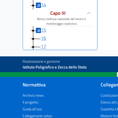
14
Capo III
Borsa continua nazionale del lavoro e
monitoraggio statistico
15
16
17
Capo IV
Regime sanzionatorio
Realizzazione e gestione
18
Istituto Poligrafico e Zecca dello Stato
19
Titolo III
Normattiva
Collegam
SOMMINISTRAZIONE DI LAVORO APPALTO DI
SERVIZI,
Archivio news
Costituzion
DISTACCO
Il progetto
Elenco atti
Capo I
Guida all'uso
Gazzetta Uf
Somministrazione di lavoro
Collegamenti veloci
Motore fed