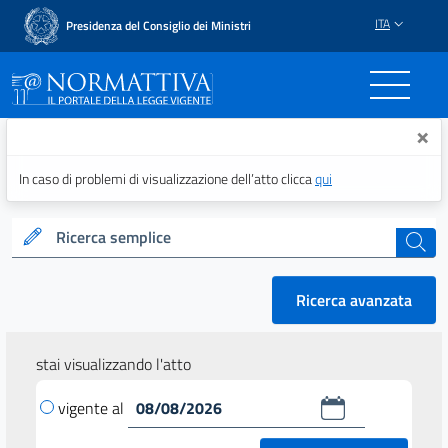
ITA
Presidenza del Consiglio dei Ministri
Normattiva - Il portale del
×
In caso di problemi di visualizzazione dell’atto clicca
qui
Ricerca semplice
cerca
Ricerca avanzata
stai visualizzando l'atto
vigente al