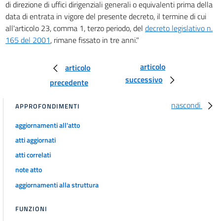
dell'amministrazione))
di direzione di uffici dirigenziali generali o equivalenti prima della
28
data di entrata in vigore del presente decreto, il termine di cui
all'articolo 23, comma 1, terzo periodo, del
decreto legislativo n.
28 bis
165 del 2001
, rimane fissato in tre anni."
29
Capo III
articolo
articolo
Uffici, piante organiche, mobilità e accessi
successivo
precedente
29 bis
nascondi
30
APPROFONDIMENTI
31
aggiornamenti all'atto
32
atti aggiornati
33
atti correlati
34
note atto
34 bis
aggiornamenti alla struttura
34 ter
FUNZIONI
35