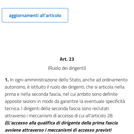
ORGANIZZAZIONE
Capo I
aggiornamenti all'articolo
Relazioni con il pubblico
10
11
12
Capo II
Art. 23
Dirigenza
(Ruolo dei dirigenti)
Sezione I
Qualifiche, uffici dirigenziali
1.
In ogni amministrazione dello Stato, anche ad ordinamento
ed
autonomo, è istituito il ruolo dei dirigenti, che si articola nella
attribuzioni
prima e nella seconda fascia, nel cui ambito sono definite
13
apposite sezioni in modo da garantire la eventuale specificità
14
tecnica. I dirigenti della seconda fascia sono reclutati
15
attraverso i meccanismi di accesso di cui all'articolo 28.
16
((L'accesso alla qualifica di dirigente della prima fascia
avviene attraverso i meccanismi di accesso previsti
17