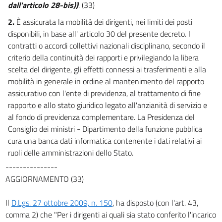
dall'articolo 28-bis))
. (33)
17 bis
2.
È assicurata la mobilità dei dirigenti, nei limiti dei posti
18
disponibili, in base all' articolo 30 del presente decreto. I
19
contratti o accordi collettivi nazionali disciplinano, secondo il
criterio della continuità dei rapporti e privilegiando la libera
20
scelta del dirigente, gli effetti connessi ai trasferimenti e alla
21
mobilità in generale in ordine al mantenimento del rapporto
22
assicurativo con l'ente di previdenza, al trattamento di fine
23
rapporto e allo stato giuridico legato all'anzianità di servizio e
al fondo di previdenza complementare. La Presidenza del
23 bis
Consiglio dei ministri - Dipartimento della funzione pubblica
24
cura una banca dati informatica contenente i dati relativi ai
25
ruoli delle amministrazioni dello Stato.
26
---------------
AGGIORNAMENTO (33)
27
Sezione II
Il
D.Lgs. 27 ottobre 2009, n. 150
, ha disposto (con l'art. 43,
Accesso alla dirigenza e riordino della
((Scuola
comma 2) che "Per i dirigenti ai quali sia stato conferito l'incarico
nazionale