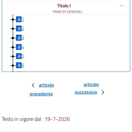
Titolo I
PRINCIPI GENERALI
1
2
3
4
5
6
6 bis
6 ter
articolo
articolo
successivo
7
precedente
7 bis
8
Testo in vigore dal:
19-7-2026
9
Titolo II