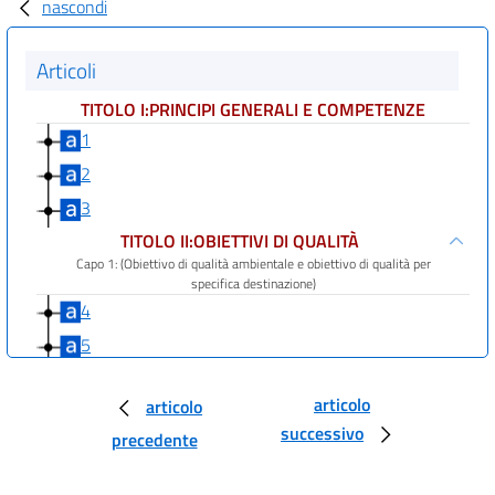
nascondi
Articoli
TITOLO I:PRINCIPI GENERALI E COMPETENZE
1
2
3
TITOLO II:OBIETTIVI DI QUALITÀ
Capo 1: (Obiettivo di qualità ambientale e obiettivo di qualità per
specifica destinazione)
4
5
6
articolo
articolo
Capo II:Acque a specifica destinazione
successivo
precedente
7
8