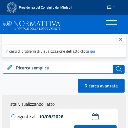
ITA
Presidenza del Consiglio dei Ministri
Normattiva - Il portale del
×
In caso di problemi di visualizzazione dell’atto clicca
qui
Ricerca semplice
cerca
Ricerca avanzata
stai visualizzando l'atto
vigente al