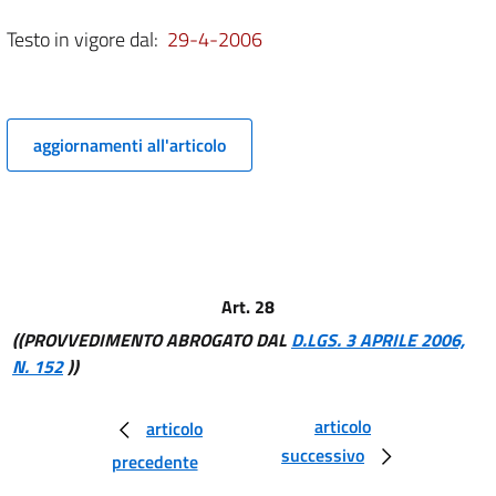
9
Testo in vigore dal:
29-4-2006
10
11
12
aggiornamenti all'articolo
13
14
15
16
17
Art. 28
TITOLO III:TUTELA DEI CORPI IDRICI E
((PROVVEDIMENTO ABROGATO DAL
D.LGS. 3 APRILE 2006,
DISCIPLINA DEGLI SCARICHI
N. 152
))
Capo I: Aree richiedenti specifiche misure di prevenzione
dall'inquinamento e di risanamento
18
articolo
articolo
19
successivo
precedente
20