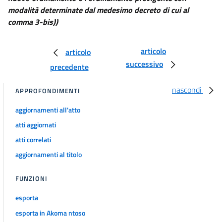
29
modalità determinate dal medesimo decreto di cui al
comma 3-bis))
30
31
articolo
articolo
32
successivo
precedente
Titolo V
RICONOSCIMENTO TITOLI
nascondi
33
APPROFONDIMENTI
Titolo VI
aggiornamenti all'atto
FORMAZIONE DEI MEDICI SPECIALISTI
atti aggiornati
Capo I
34
atti correlati
35
aggiornamenti al titolo
36
FUNZIONI
37
38
esporta
esporta in Akoma ntoso
39