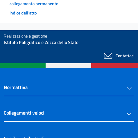
collegamento permanente
40
indice dell'atto
41
42
43
Realizzazione e gestione
Istituto Poligrafico e Zecca dello Stato
44
45
Contattaci
46
Allegati
Normattiva
Allegato A
Allegato A
Allegato B
Collegamenti veloci
Allegato B
Allegato C
Allegato C