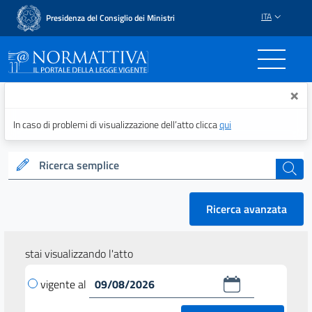
ITA
Presidenza del Consiglio dei Ministri
Normattiva - Il portale del
×
In caso di problemi di visualizzazione dell’atto clicca
qui
Ricerca semplice
cerca
Ricerca avanzata
stai visualizzando l'atto
vigente al