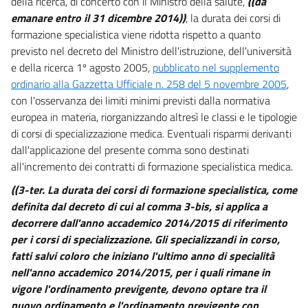
della ricerca, di concerto con il Ministro della salute,
((da
19
emanare entro il 31 dicembre 2014))
, la durata dei corsi di
Titolo III
formazione specialistica viene ridotta rispetto a quanto
FORMAZIONE
previsto nel decreto del Ministro dell'istruzione, dell'università
Capo II
e della ricerca 1º agosto 2005,
pubblicato nel supplemento
Condizione e formazione dei medici specialisti
20
ordinario alla Gazzetta Ufficiale n. 258 del 5 novembre 2005
,
con l'osservanza dei limiti minimi previsti dalla normativa
Titolo IV
europea in materia, riorganizzando altresì le classi e le tipologie
Capo I
Formazione specifica in medicina generale
di corsi di specializzazione medica. Eventuali risparmi derivanti
21
dall'applicazione del presente comma sono destinati
all'incremento dei contratti di formazione specialistica medica.
22
23
((3-ter. La durata dei corsi di formazione specialistica, come
definita dal decreto di cui al comma 3-bis, si applica a
24
decorrere dall'anno accademico 2014/2015 di riferimento
25
per i corsi di specializzazione. Gli specializzandi in corso,
26
fatti salvi coloro che iniziano l'ultimo anno di specialità
nell'anno accademico 2014/2015, per i quali rimane in
27
vigore l'ordinamento previgente, devono optare tra il
28
nuovo ordinamento e l'ordinamento previgente con