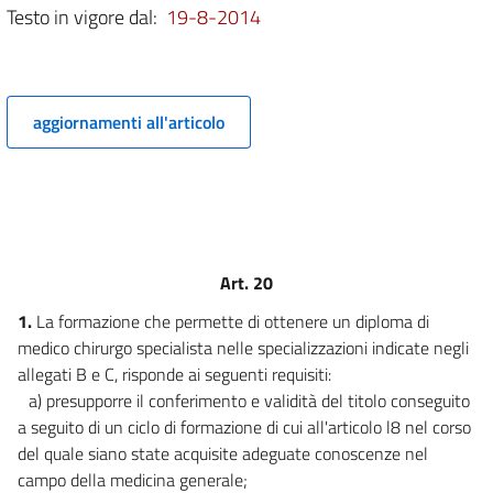
Testo in vigore dal:
19-8-2014
Titolo II
RECIPROCO RICONOSCIMENTO DEI TITOLI
Capo III
Diritti acquisiti
6
aggiornamenti all'articolo
Titolo II
RECIPROCO RICONOSCIMENTO DEI TITOLI
Capo IV
Uso del titolo professionale e di formazione
7
Titolo II
Art. 20
RECIPROCO RICONOSCIMENTO DEI TITOLI
Capo V
1.
La formazione che permette di ottenere un diploma di
Diritto di stabilimento
medico chirurgo specialista nelle specializzazioni indicate negli
8
allegati B e C, risponde ai seguenti requisiti:
9
a) presupporre il conferimento e validità del titolo conseguito
10
a seguito di un ciclo di formazione di cui all'articolo l8 nel corso
del quale siano state acquisite adeguate conoscenze nel
11
campo della medicina generale;