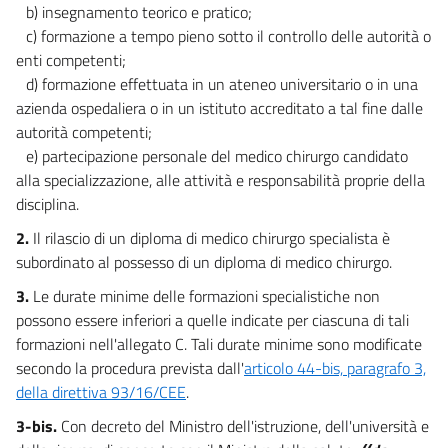
12
b) insegnamento teorico e pratico;
13
c) formazione a tempo pieno sotto il controllo delle autorità o
enti competenti;
Titolo II
d) formazione effettuata in un ateneo universitario o in una
RECIPROCO RICONOSCIMENTO DEI TITOLI
Capo VI
azienda ospedaliera o in un istituto accreditato a tal fine dalle
Prestazioni di servizi
autorità competenti;
14
e) partecipazione personale del medico chirurgo candidato
15
alla specializzazione, alle attività e responsabilità proprie della
disciplina.
Titolo II
RECIPROCO RICONOSCIMENTO DEI TITOLI
2.
Il rilascio di un diploma di medico chirurgo specialista è
Capo VII
subordinato al possesso di un diploma di medico chirurgo.
Disposizioni comuni
16
3.
Le durate minime delle formazioni specialistiche non
17
possono essere inferiori a quelle indicate per ciascuna di tali
formazioni nell'allegato C. Tali durate minime sono modificate
Titolo III
secondo la procedura prevista dall'
articolo 44-bis, paragrafo 3,
FORMAZIONE
Capo I
della direttiva 93/16/CEE
.
Condizioni di formazione dei medici chirurghi
3-bis.
Con decreto del Ministro dell'istruzione, dell'università e
18