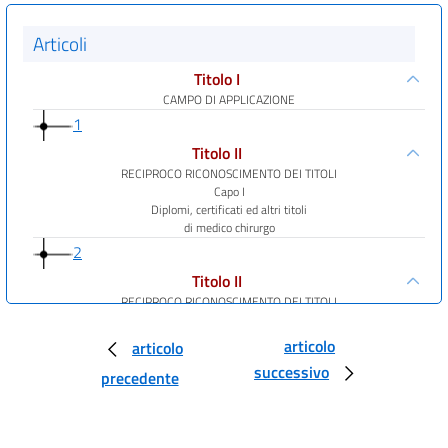
Articoli
Titolo I
CAMPO DI APPLICAZIONE
1
Titolo II
RECIPROCO RICONOSCIMENTO DEI TITOLI
Capo I
Diplomi, certificati ed altri titoli
di medico chirurgo
2
Titolo II
RECIPROCO RICONOSCIMENTO DEI TITOLI
Capo II
Diplomi, certificati ed altri titoli di medico chirurgo specialista
articolo
articolo
comuni a tutti gli Stati membri e propri di due o più Stati membri.
successivo
precedente
3
4
5