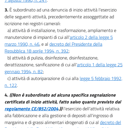
Sviluppo economico e attività produttive
Capo V
3.
È subordinato ad una denuncia di inizio attività l'esercizio
Ricerca, produzione, trasporto
delle seguenti attività, precedentemente assoggettate ad
e distribuzione di energia
28
iscrizione nei registri camerali:
a) attività di installazione, trasformazione, ampliamento e
29
manutenzione di impianti di cui all'
articolo 2 della legge 5
30
marzo 1990, n. 46
, e al
decreto del Presidente della
31
Repubblica 18 aprile 1994, n. 392
;
b) attività di pulizia, disinfezione, disinfestazione,
Titolo II
derattizzazione, sanificazione di cui all'
articolo 1 della legge 25
Sviluppo economico e attività produttive
Capo VI
gennaio 1994, n. 82
;
Miniere e risorse geotermiche
c) attività di autoriparazione di cui alla
legge 5 febbraio 1992,
32
n. 122
.
33
4.
((Non è subordinato ad alcuna specifica segnalazione
34
certificata di inizio attività, fatto salvo quanto previsto dal
35
regolamento CE/852/2004
.))
l'esercizio dell'attività relativa
alla fabbricazione e alla gestione di depositi all'ingrosso di
36
margarina e di grassi alimentari idrogenati di cui al
decreto del
Titolo II