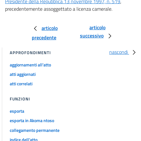
Presidente della Repubblica 13 novembre 1997, n. 519
,
Sviluppo economico e attività produttive
precedentemente assoggettato a licenza camerale.
Capo VII
Ordinamento delle camere di commercio
industria, artigianato e agricoltura
articolo
articolo
37
successivo
precedente
38
Titolo II
nascondi
APPROFONDIMENTI
Sviluppo economico e attività produttive
Capo VIII
aggiornamenti all'atto
Fiere e mercati, e disposizioni
in materia di commercio
atti aggiornati
39
atti correlati
40
41
FUNZIONI
42
esporta
Titolo II
esporta in Akoma ntoso
Sviluppo economico e attività produttive
collegamento permanente
Capo IX
Turismo
indice dell'atto