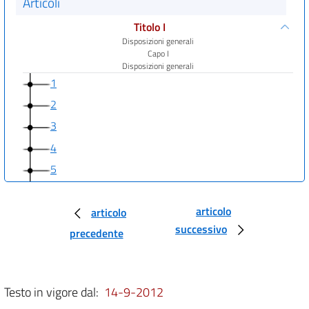
Articoli
Titolo I
Disposizioni generali
Capo I
Disposizioni generali
1
2
3
4
5
6
articolo
7
articolo
successivo
precedente
8
9
10
Testo in vigore dal:
14-9-2012
Titolo II