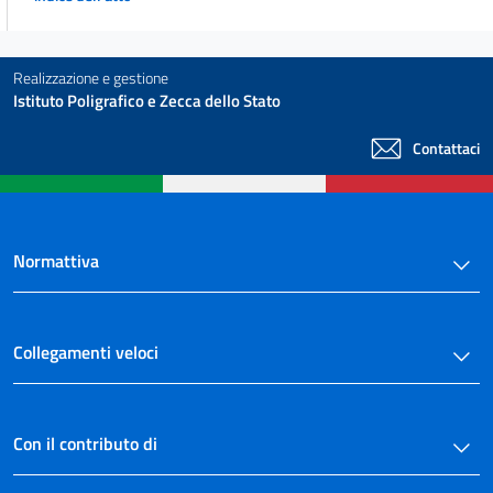
43
44
45
Realizzazione e gestione
Istituto Poligrafico e Zecca dello Stato
46
Titolo II
Contattaci
Sviluppo economico e attività produttive
Capo X
Disposizioni comuni
47
Normattiva
48
49
Titolo II
Collegamenti veloci
Sviluppo economico e attività produttive
Capo XI
Disposizioni transitorie e finali
50
Con il contributo di
Titolo III
TERRITORIO AMBIENTE E INFRASTRUTTURE