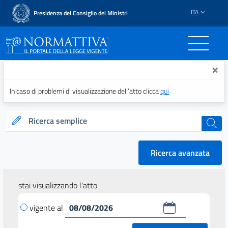
ITA
Presidenza del Consiglio dei Ministri
Normattiva - Il portale del
×
In caso di problemi di visualizzazione dell’atto clicca
qui
Ricerca semplice
cerca
Ricerca avanzata
stai visualizzando l'atto
vigente al