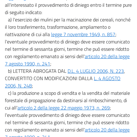
all'interessato il provvedimento di diniego entro il termine pure
19
di seguito indicato:
20
a) l'esercizio dei mulini per la macinazione dei cereali, nonché
21
il loro trasferimento, trasformazione, ampliamento o
riattivazione di cui alla
legge 7 novembre 1949, n. 857
;
22
l'eventuale provvedimento di diniego deve essere comunicato
Titolo II
nel termine di sessanta giorni, termine che può essere ridotto
Sviluppo economico e attività produttive
con regolamento emanato ai sensi dell'
articolo 20 della legge
Capo IV
Conferimenti ai comuni e sportello unico
7 agosto 1990, n. 241
;
per le attività produttive
b) LETTERA ABROGATA DAL
D.L. 4 LUGLIO 2006, N. 223
,
23
CONVERTITO CON MODIFICAZIONI DALLA
L. 4 AGOSTO
24
2006, N. 248
;
c) la produzione a scopo di vendita e la vendita del materiale
25
forestale di propagazione da destinarsi al rimboschimento, di
26
cui all'
articolo 2 della legge 22 maggio 1973, n. 269
;
27
l'eventuale provvedimento di diniego deve essere comunicato
nel termine di sessanta giorni, termine che può essere ridotto
27 bis
con regolamento emanato ai sensi dell'
articolo 20 della legge
Titolo II
7 agosto 1990, n. 241
.