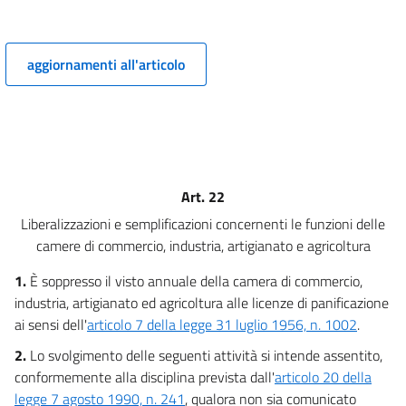
Sviluppo economico e attività produttive
Capo I
Ambito di applicazione
11
aggiornamenti all'articolo
Titolo II
Sviluppo economico e attività produttive
Capo II
Artigianato
12
13
Art. 22
14
Liberalizzazioni e semplificazioni concernenti le funzioni delle
15
camere di commercio, industria, artigianato e agricoltura
16
1.
È soppresso il visto annuale della camera di commercio,
Titolo II
industria, artigianato ed agricoltura alle licenze di panificazione
Sviluppo economico e attività produttive
ai sensi dell'
articolo 7 della legge 31 luglio 1956, n. 1002
.
Capo III
Industria
2.
Lo svolgimento delle seguenti attività si intende assentito,
17
conformemente alla disciplina prevista dall'
articolo 20 della
18
legge 7 agosto 1990, n. 241
, qualora non sia comunicato