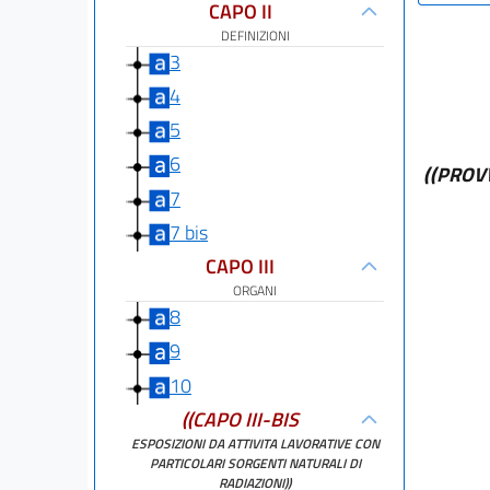
CAPO II
DEFINIZIONI
3
4
5
6
((PROV
7
7 bis
CAPO III
ORGANI
8
9
10
((CAPO III-BIS
ESPOSIZIONI DA ATTIVITA LAVORATIVE CON
PARTICOLARI SORGENTI NATURALI DI
RADIAZIONI))