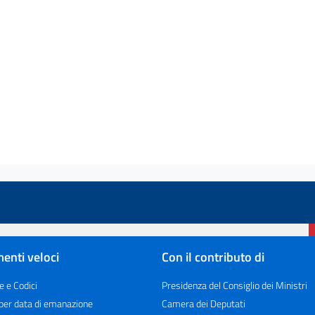
enti veloci
Con il contributo di
e e Codici
Presidenza del Consiglio dei Ministri
 per data di emanazione
Camera dei Deputati