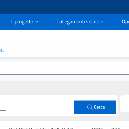
Il progetto
Collegamenti veloci
Op
rtale della legge vigent
qui
Cerca