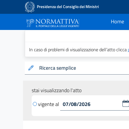
Presidenza del Consiglio dei Ministri
Home
current
Normattiva - Il po
In caso di problemi di visualizzazione dell’atto clicca
Ricerca semplice
stai visualizzando l'atto
vigente al