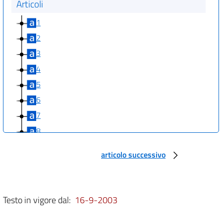
Articoli
1
2
3
4
5
6
7
8
9
articolo successivo
10
Allegati
Testo in vigore dal:
16-9-2003
Allegato 1
Allegato 1