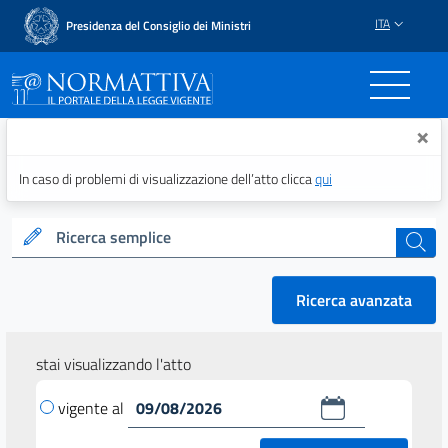
ITA
Presidenza del Consiglio dei Ministri
Normattiva - Il portale del
×
In caso di problemi di visualizzazione dell’atto clicca
qui
Ricerca semplice
cerca
Ricerca avanzata
stai visualizzando l'atto
vigente al