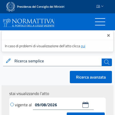
ITA
Presidenza del Consiglio dei Ministri
Normattiva - Il portale del
×
In caso di problemi di visualizzazione dell’atto clicca
qui
Ricerca semplice
cerca
Ricerca avanzata
stai visualizzando l'atto
vigente al