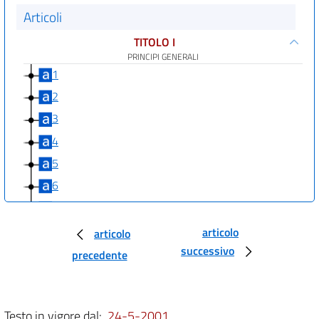
Articoli
TITOLO I
PRINCIPI GENERALI
1
2
3
4
5
6
7
8
articolo
articolo
successivo
9
precedente
10
TITOLO II
ORGANIZZAZIONE
Testo in vigore dal:
24-5-2001