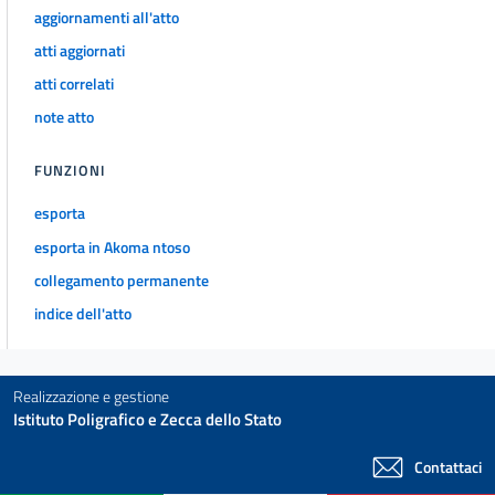
20
aggiornamenti all'atto
21
atti aggiornati
22
atti correlati
23
note atto
24
FUNZIONI
25
esporta
25 bis
esporta in Akoma ntoso
25 ter
collegamento permanente
26
indice dell'atto
27
27 bis
TITOLO II
Realizzazione e gestione
ORGANIZZAZIONE
Istituto Poligrafico e Zecca dello Stato
Capo II
DIRIGENZA
Contattaci
Sezione II - Accesso alla dirigenza e riordino della Scuola
superiore della pubblica amministrazione.