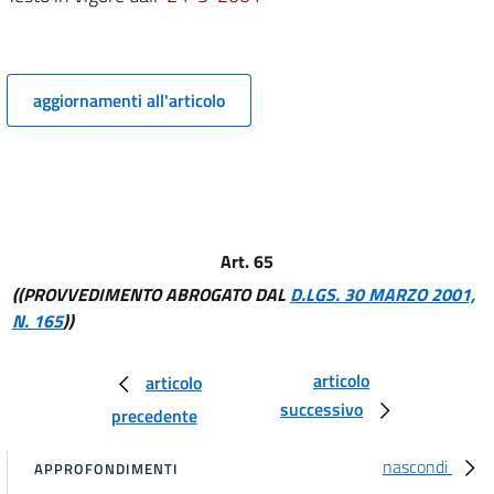
Capo I
RELAZIONI CON IL PUBBLICO
11
12
aggiornamenti all'articolo
12 bis
TITOLO II
ORGANIZZAZIONE
Capo II
DIRIGENZA
Sezione I - Qualifiche, uffici dirigenziali ed attribuzioni
Art. 65
13
((PROVVEDIMENTO ABROGATO DAL
D.LGS. 30 MARZO 2001,
14
N. 165
))
15
16
articolo
articolo
17
successivo
precedente
18
nascondi
19
APPROFONDIMENTI