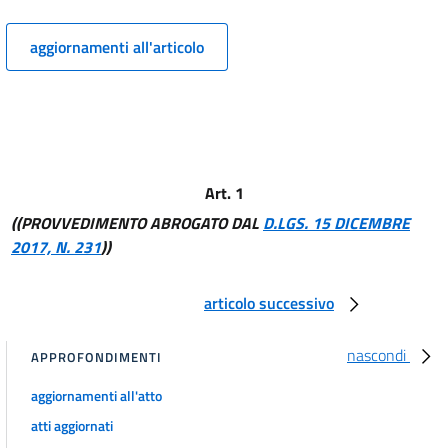
12
13
aggiornamenti all'articolo
14
15
16
17
Art. 1
18
((PROVVEDIMENTO ABROGATO DAL
D.LGS. 15 DICEMBRE
Capo II
2017, N. 231
))
DISPOSIZIONI CONCERNENTI PRODOTTI PARTICOLARI
19
articolo successivo
20
21
nascondi
APPROFONDIMENTI
22
aggiornamenti all'atto
23
atti aggiornati
24