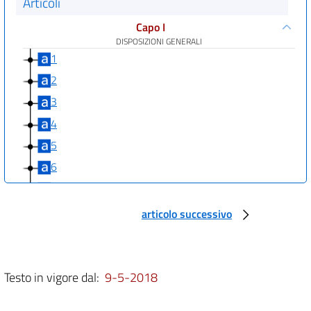
Articoli
Capo I
DISPOSIZIONI GENERALI
1
2
3
4
5
6
7
8
articolo successivo
9
10
10 bis
Testo in vigore dal:
9-5-2018
11