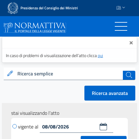
ITA
Presidenza del Consiglio dei Ministri
Normattiva - Il portale del
×
In caso di problemi di visualizzazione dell’atto clicca
qui
Ricerca semplice
cerca
Ricerca avanzata
stai visualizzando l'atto
vigente al