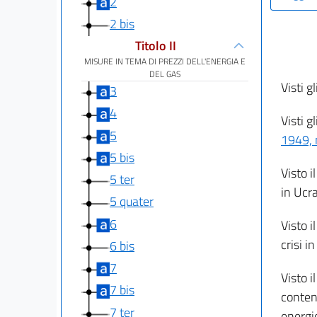
2
2 bis
Titolo II
MISURE IN TEMA DI PREZZI DELL'ENERGIA E
DEL GAS
Visti gl
3
4
Visti g
5
1949, 
5 bis
Visto i
5 ter
in Ucr
5 quater
6
Visto i
crisi i
6 bis
7
Visto i
7 bis
conteni
7 ter
energie