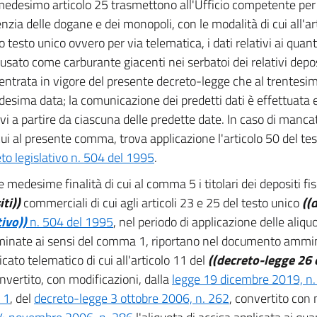
 medesimo articolo 25 trasmettono all'Ufficio competente per 
enzia delle dogane e dei monopoli, con le modalità di cui all'ar
 testo unico ovvero per via telematica, i dati relativi ai quant
 usato come carburante giacenti nei serbatoi dei relativi deposi
 entrata in vigore del presente decreto-legge che al trentesi
desima data; la comunicazione dei predetti dati è effettuata e
ivi a partire da ciascuna delle predette date. In caso di man
 cui al presente comma, trova applicazione l'articolo 50 del te
to legislativo n. 504 del 1995
.
e medesime finalità di cui al comma 5 i titolari dei depositi fis
iti))
commerciali di cui agli articoli 23 e 25 del testo unico
((d
tivo))
n. 504 del 1995
, nel periodo di applicazione delle aliqu
minate ai sensi del comma 1, riportano nel documento ammin
cato telematico di cui all'articolo 11 del
((decreto-legge 26 
nvertito, con modificazioni, dalla
legge 19 dicembre 2019, n. 1
 1
, del
decreto-legge 3 ottobre 2006, n. 262
, convertito con 