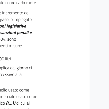
egato come carburante
le incremento dei
l gasolio impiegato
oni legislative
sanzioni penali e
504, sono
uenti misure:
 litri.
plica dal giorno di
ccessivo alla
asolio usato come
ommerciale usato come
nico
((...))
di cui al