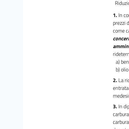
urgenti))
Riduzi
13
1.
In co
13 bis
prezzi d
13 ter
come car
14
concern
15
amminis
16
rideter
17
a) ben
b) oli
17 bis
17 ter
2.
La ri
entrata
17 quater
medesi
18
3.
In di
19
carbura
19 bis
carbura
19 ter