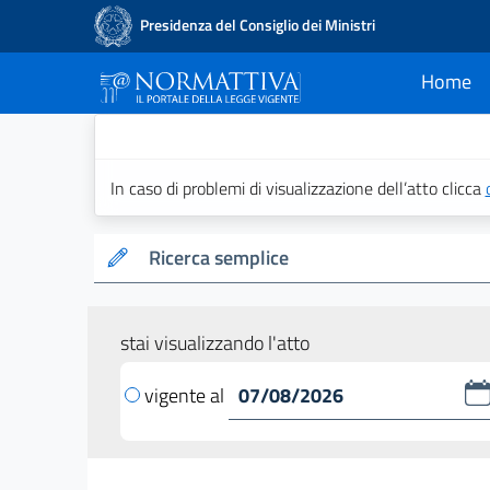
Presidenza del Consiglio dei Ministri
Home
current
Normattiva - Il po
In caso di problemi di visualizzazione dell’atto clicca
Ricerca semplice
stai visualizzando l'atto
vigente al