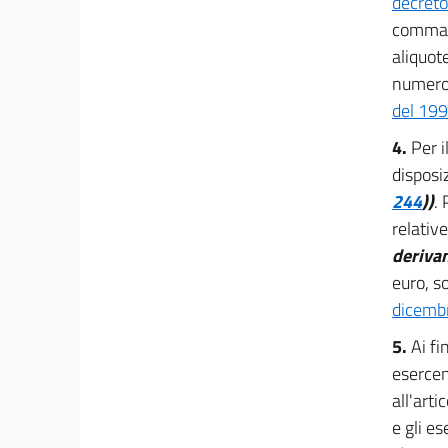
decreto
20
comma 2
20 bis
aliquot
20 ter
numero 
21
del 19
21 bis
4.
Per i
22
disposiz
244
))
.
22 bis
relativ
22 ter
derivan
22 quater
euro, so
Capo IV
dicemb
Contratti pubblici
23
5.
Ai fi
esercen
23 bis
all'art
Titolo IV
e gli es
RAFFORZAMENTO DEI PRESIDI PER LA
SICUREZZA, LA DIFESA NAZIONALE E PER LE