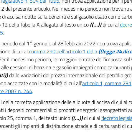
 legislativo n. 504 del 1995
, non trova applicazione per il per
 del presente articolo. Nel medesimo periodo non trovano a
e di accisa ridotte sulla benzina e sul gasolio usato come carbu
12 della Tabella A allegata al testo unico
((...))
di cui al
decre
95
.
l periodo dal 1° gennaio al 28 febbraio 2022 non trova applic
ione di cui al
comma 290 dell'articolo 1 della
((legge 24 dic
 Per il medesimo periodo, le maggiori entrate dell'imposta sul
e alle cessioni di benzina e gasolio impiegati come carburanti
ti))
dalle variazioni del prezzo internazionale del petrolio gr
no accertate con le modalità di cui all'
articolo 1, comma 291,
re 2007 n. 244
.
ni della corretta applicazione delle aliquote di accisa di cui al
ti i depositi commerciali di prodotti energetici assoggettati ad
icolo 25, comma 1, del testo unico
((...))
di cui al
decreto legisl
ercenti gli impianti di distribuzione stradale di carburanti di 