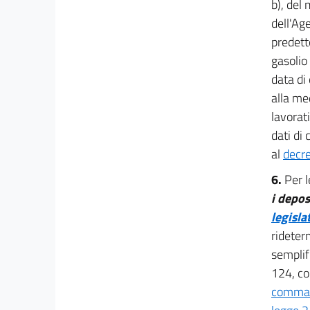
b), del
RETI DI COMUNICAZIONE ELETTRONICA
dell'Ag
Capo I
Golden power
predetto
24
gasolio
25
data di
26
alla me
lavorat
27
dati di
28
al
decre
Capo II
Cybersicurezza delle reti, dei sistemi
6.
Per l
informativi e dei servizi informatici e
i depos
approvvigionamento di materie prime critiche
29
legisla
rideter
29 bis
semplifi
30
124, co
Titolo V
comma
ACCOGLIENZA E POTENZIAMENTO DELLA
CAPACITÀ AMMINISTRATIVA