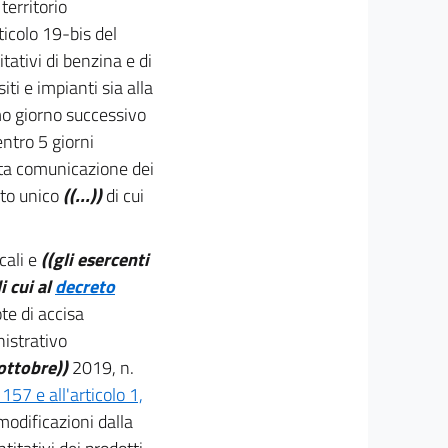
territorio
ticolo 19-bis del
itativi di benzina e di
ti e impianti sia alla
mo giorno successivo
ntro 5 giorni
cata comunicazione dei
sto unico
((...))
di cui
cali e
((gli esercenti
i cui al
decreto
ote di accisa
istrativo
ottobre))
2019, n.
57 e all'articolo 1,
modificazioni dalla