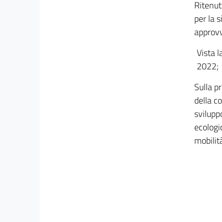
10 quinquies
Ritenut
10 sexies
per la s
approvv
10 septies
Capo II
Vista l
Misure per il lavoro
2022;
11
12
Sulla pr
della c
12 bis
svilupp
12 ter
ecologic
12 quater
mobilità
12 quinquies
12 sexies
12 septies
Capo III
Misure a sostegno di autotrasporto,
agricoltura, pesca, turismo
((e altre misure