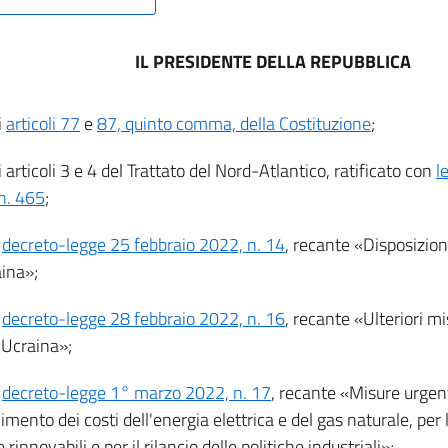
IL PRESIDENTE DELLA REPUBBLICA
i
articoli 77
e
87, quinto comma, della Costituzione
;
li articoli 3 e 4 del Trattato del Nord-Atlantico, ratificato con
l
n. 465
;
l
decreto-legge 25 febbraio 2022, n. 14
, recante «Disposizioni
aina»;
l
decreto-legge 28 febbraio 2022, n. 16
, recante «Ulteriori mi
n Ucraina»;
l
decreto-legge 1° marzo 2022, n. 17
, recante «Misure urgenti
mento dei costi dell'energia elettrica e del gas naturale, per 
 rinnovabili e per il rilancio delle politiche industriali»;