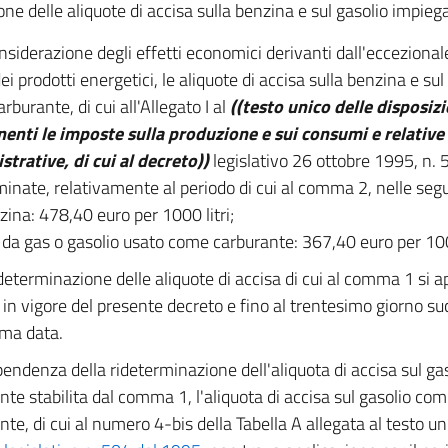
one delle aliquote di accisa sulla benzina e sul gasolio impi
nsiderazione degli effetti economici derivanti dall'ecceziona
ei prodotti energetici, le aliquote di accisa sulla benzina e su
burante, di cui all'Allegato I al
((testo unico delle disposizi
enti le imposte sulla produzione e sui consumi e relative 
trative, di cui al decreto))
legislativo 26 ottobre 1995, n. 
minate, relativamente al periodo di cui al comma 2, nelle seg
zina: 478,40 euro per 1000 litri;
o da gas o gasolio usato come carburante: 367,40 euro per 1000
determinazione delle aliquote di accisa di cui al comma 1 si ap
 in vigore del presente decreto e fino al trentesimo giorno su
ma data.
pendenza della rideterminazione dell'aliquota di accisa sul g
nte stabilita dal comma 1, l'aliquota di accisa sul gasolio c
nte, di cui al numero 4-bis della Tabella A allegata al testo u