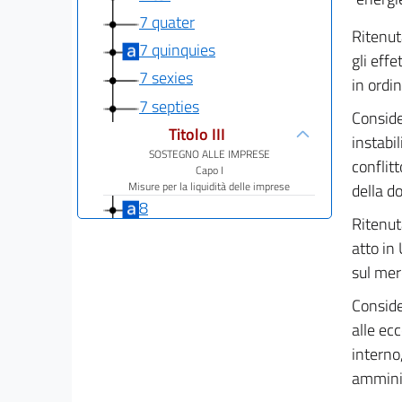
7 quater
Ritenut
7 quinquies
gli eff
7 sexies
in ordin
7 septies
Conside
Titolo III
instabi
SOSTEGNO ALLE IMPRESE
conflit
Capo I
Misure per la liquidità delle imprese
della d
8
Ritenut
8 bis
atto in
9
sul mer
10
Conside
10 bis
alle ec
10 ter
interno
10 quater
amminis