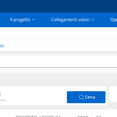
Il progetto
Collegamenti veloci
Op
rtale della legge vigent
qui
Cerca