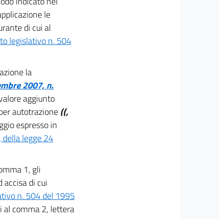
iodo indicato nel
pplicazione le
rante di cui al
to legislativo n. 504
azione la
embre 2007, n.
 valore aggiunto
 per autotrazione
((,
eggio espresso in
 della legge 24
 comma 1, gli
 accisa di cui
ativo n. 504 del 1995
cui al comma 2, lettera