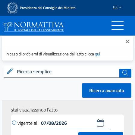
ITA
Presidenza del Consiglio dei Ministri
Normattiva - Il portale del
×
In caso di problemi di visualizzazione dell’atto clicca
qui
Ricerca semplice
cerca
Ricerca avanzata
stai visualizzando l'atto
vigente al