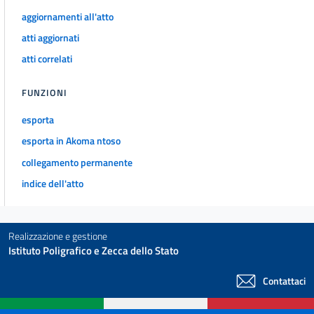
aggiornamenti all'atto
atti aggiornati
atti correlati
FUNZIONI
esporta
esporta in Akoma ntoso
collegamento permanente
indice dell'atto
Realizzazione e gestione
Istituto Poligrafico e Zecca dello Stato
Contattaci