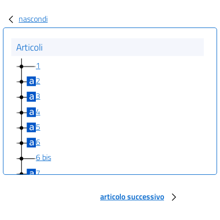
nascondi
Articoli
1
2
3
4
5
6
6 bis
7
8
articolo successivo
9