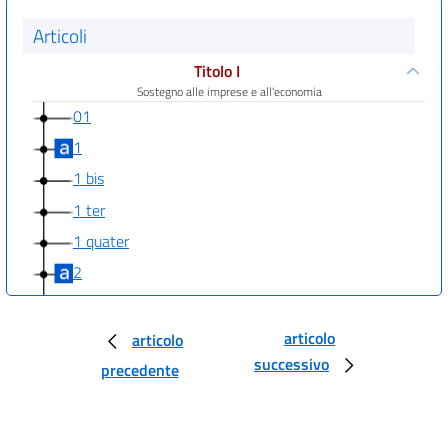
Articoli
Titolo I
Sostegno alle imprese e all'economia
01
1
1 bis
1 ter
1 quater
2
3
4
articolo
articolo
successivo
5
precedente
5 bis
6