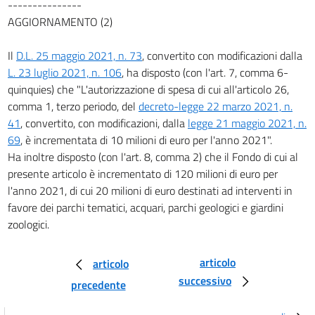
---------------
24 bis
AGGIORNAMENTO (2)
25
26
Il
D.L. 25 maggio 2021, n. 73
, convertito con modificazioni dalla
L. 23 luglio 2021, n. 106
, ha disposto (con l'art. 7, comma 6-
26 bis
quinquies) che "L'autorizzazione di spesa di cui all'articolo 26,
27
comma 1, terzo periodo, del
decreto-legge 22 marzo 2021, n.
28
41
, convertito, con modificazioni, dalla
legge 21 maggio 2021, n.
69
, è incrementata di 10 milioni di euro per l'anno 2021".
29
Ha inoltre disposto (con l'art. 8, comma 2) che il Fondo di cui al
29 bis
presente articolo è incrementato di 120 milioni di euro per
29 ter
l'anno 2021, di cui 20 milioni di euro destinati ad interventi in
favore dei parchi tematici, acquari, parchi geologici e giardini
29 quater
zoologici.
30
30 bis
articolo
articolo
30 ter
successivo
precedente
30 quater