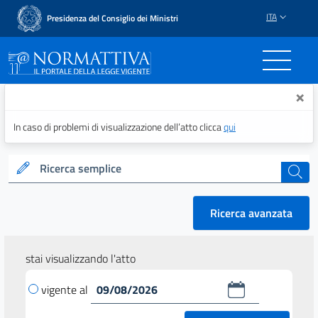
ITA
Presidenza del Consiglio dei Ministri
Normattiva - Il portale del
×
In caso di problemi di visualizzazione dell’atto clicca
qui
Ricerca semplice
cerca
Ricerca avanzata
stai visualizzando l'atto
vigente al