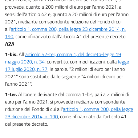
Titolo III
provvede, quanto a 200 milioni di euro per l'anno 2021, ai
Misure in materia di salute e sicurezza
19 bis
sensi dell'articolo 42 e, quanto a 20 milioni di euro per l'anno
2021, mediante corrispondente riduzione del Fondo di cui
20
all'
articolo 1, comma 200, della legge 23 dicembre 2014, n.
20 bis
190
, come rifinanziato dall'articolo 41 del presente decreto.
20 ter
((2))
21
1-bis.
All'
articolo 52-ter, comma 1, del decreto-legge 19
maggio 2020, n. 34
, convertito, con modificazioni, dalla
legge
21 bis
17 luglio 2020, n. 77
, le parole: "2 milioni di euro per l'anno
22
2021" sono sostituite dalle seguenti: "4 milioni di euro per
22 bis
l'anno 2021".
Titolo IV
1-ter.
All'onere derivante dal comma 1-bis, pari a 2 milioni di
Enti territoriali
euro per l'anno 2021, si provvede mediante corrispondente
23
riduzione del Fondo di cui all'
articolo 1, comma 200, della legge
23 bis
23 dicembre 2014, n. 190
, come rifinanziato dall'articolo 41
23 ter
del presente decreto.
24