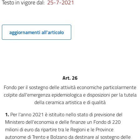
Testo in vigore dal:
25-7-2021
6 bis
6 ter
6 quater
aggiornamenti all'articolo
6 quinquies
6 sexies
6 septies
6 octies
6 novies
Art. 26
Titolo II
Fondo per il sostegno delle attività economiche particolarmente
Disposizioni in materia di lavoro
colpite dall'emergenza epidemiologica e disposizioni per la tutela
7
della ceramica artistica e di qualità
8
1.
Per l'anno 2021 è istituito nello stato di previsione del
9
Ministero dell'economia e delle finanze un Fondo di 220
9 bis
milioni di euro da ripartire tra le Regioni e le Province
10
autonome di Trento e Bolzano da destinare al sostegno delle