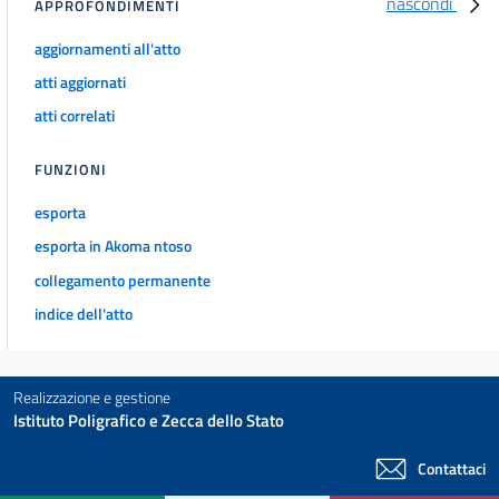
nascondi
30 quinquies
APPROFONDIMENTI
30 sexies
aggiornamenti all'atto
Titolo V
atti aggiornati
Altre disposizioni urgenti
atti correlati
31
32
FUNZIONI
32 bis
esporta
33
esporta in Akoma ntoso
34
collegamento permanente
34 bis
indice dell'atto
34 ter
35
Realizzazione e gestione
35 bis
Istituto Poligrafico e Zecca dello Stato
36
Contattaci
36 bis