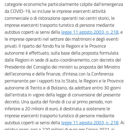
10 bis
categorie economiche particolarmente colpite dall'emergenza
da COVID-19, ivi incluse le imprese esercenti attività
11
commerciale o di ristorazione operanti nei centri storici, le
12
imprese esercenti trasporto turistico di persone mediante
12 bis
autobus coperti ai sensi della
legge 11 agosto 2003, n. 218
, e
le imprese operanti nel settore dei matrimoni e degli eventi
13
privati. Il riparto del fondo fra le Regioni e le Province
13 bis
autonome è effettuato, sulla base della proposta formulata
14
dalle Regioni in sede di auto-coordinamento, con decreto del
Presidente del Consiglio dei ministri su proposta del Ministro
14 bis
dell'economia e delle finanze, d'intesa con la Conferenza
15
permanente per i rapporti tra lo Stato, le Regioni e le Province
16
autonome di Trento e di Bolzano, da adottare entro 30 giorni
17
dall'entrata in vigore della legge di conversione del presente
decreto. Una quota del fondo di cui al primo periodo, non
18
inferiore a 20 milioni di euro, è destinata a sostenere le
18 bis
imprese esercenti trasporto turistico di persone mediante
19
autobus coperti ai sensi della
legge 11 agosto 2003, n. 218
. Ai
relativi oneri, pari a 220 milioni di euro per l'anno 2021, si