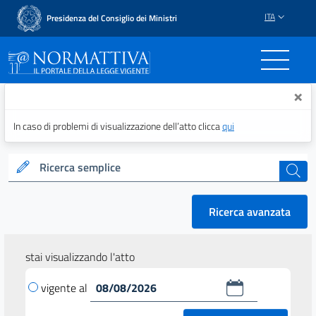
ITA
Presidenza del Consiglio dei Ministri
Normattiva - Il portale del
×
In caso di problemi di visualizzazione dell’atto clicca
qui
Ricerca semplice
cerca
Ricerca avanzata
stai visualizzando l'atto
vigente al