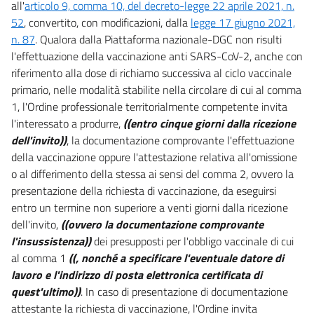
all'
articolo 9, comma 10, del decreto-legge 22 aprile 2021, n.
52
, convertito, con modificazioni, dalla
legge 17 giugno 2021,
n. 87
. Qualora dalla Piattaforma nazionale-DGC non risulti
l'effettuazione della vaccinazione anti SARS-CoV-2, anche con
riferimento alla dose di richiamo successiva al ciclo vaccinale
primario, nelle modalità stabilite nella circolare di cui al comma
1, l'Ordine professionale territorialmente competente invita
l'interessato a produrre,
((entro cinque giorni dalla ricezione
dell'invito))
, la documentazione comprovante l'effettuazione
della vaccinazione oppure l'attestazione relativa all'omissione
o al differimento della stessa ai sensi del comma 2, ovvero la
presentazione della richiesta di vaccinazione, da eseguirsi
entro un termine non superiore a venti giorni dalla ricezione
dell'invito,
((ovvero la documentazione comprovante
l'insussistenza))
dei presupposti per l'obbligo vaccinale di cui
al comma 1
((, nonché a specificare l'eventuale datore di
lavoro e l'indirizzo di posta elettronica certificata di
quest'ultimo))
. In caso di presentazione di documentazione
attestante la richiesta di vaccinazione, l'Ordine invita