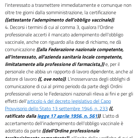
l'interessato a trasmettere immediatamente e comunque non
oltre tre giorni dalla somministrazione, la certificazione
((attestante l'adempimento dell'obbligo vaccinale))
.
4. Decorsi i termini di cui al comma 3, qualora l'Ordine
professionale accerti il mancato adempimento dell'obbligo
vaccinale, anche con riguardo alla dose di richiamo, ne dà
comunicazione
((alla Federazione nazionale competente,
all'interessato, all'azienda sanitaria locale competente,
limitatamente alla professione di farmacista,))
e, per il
personale che abbia un rapporto di lavoro dipendente, anche al
datore di lavoro
((, ove noto))
. L'inosservanza degli obblighi di
comunicazione di cui al primo periodo da parte degli Ordini
professionali verso le Federazioni nazionali rileva ai fini e per gli
effetti dell'
articolo 4 del decreto legislativo del Capo
Provvisorio dello Stato 13 settembre 1946, n. 233
((,
ratificato dalla
legge 17 aprile 1956, n. 561
))
. L'atto di
accertamento dell'inadempimento dell'obbligo vaccinale è
adottato da parte
((dell'Ordine professionale
territorialmente competente))
, all'esito delle verifiche di cui al