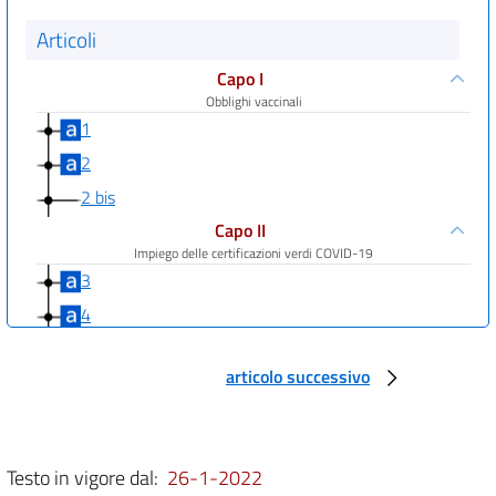
Articoli
Capo I
Obblighi vaccinali
1
2
2 bis
Capo II
Impiego delle certificazioni verdi COVID-19
3
4
5
articolo successivo
6
Capo III
Controlli e campagne di informazione
7
Testo in vigore dal:
26-1-2022