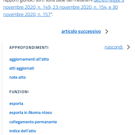
24
novembre 2020, n. 149, 23 novembre 2020, n. 154, e 30
novembre 2020, n. 157
".
25
26
articolo successivo
27
28
nascondi
APPROFONDIMENTI
29
aggiornamenti all'atto
30
atti aggiornati
Titolo IV
note atto
DISPOSIZIONI FINALI
31
FUNZIONI
32
esporta
Allegati
esporta in Akoma ntoso
Allegato 1
collegamento permanente
Allegato 1
indice dell'atto