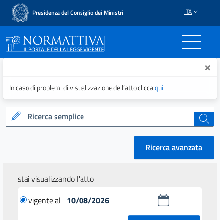
ITA
Presidenza del Consiglio dei Ministri
Normattiva - Il portale del
×
In caso di problemi di visualizzazione dell’atto clicca
qui
Ricerca semplice
cerca
Ricerca avanzata
stai visualizzando l'atto
vigente al