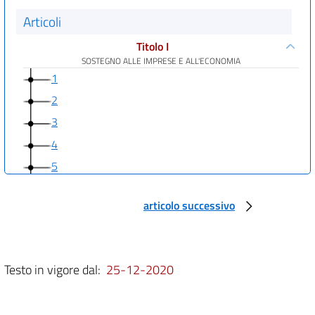
Articoli
Titolo I
SOSTEGNO ALLE IMPRESE E ALL'ECONOMIA
1
2
3
4
5
6
articolo successivo
7
8
Titolo II
Testo in vigore dal:
DISPOSIZIONI IN MATERIA DI SALUTE, LAVORO E FAMIGLIA
25-12-2020
9
10