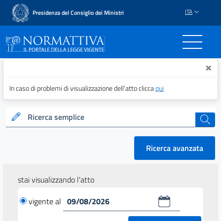
ITA
Presidenza del Consiglio dei Ministri
Normattiva - Il portale del
×
In caso di problemi di visualizzazione dell’atto clicca
qui
Ricerca semplice
cerca
Ricerca avanzata
stai visualizzando l'atto
vigente al