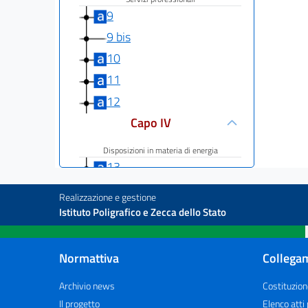
9
9 bis
10
11
12
Capo IV
Disposizioni in materia di energia
13
14
Realizzazione e gestione
15
Istituto Poligrafico e Zecca dello Stato
16
17
Normattiva
Collegam
18
Archivio news
Costituzion
19
Il progetto
Elenco atti