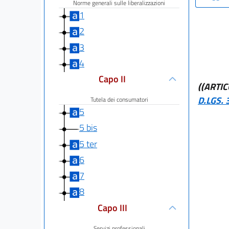
Norme generali sulle liberalizzazioni
1
2
3
4
Capo II
((ARTI
D.LGS. 
Tutela dei consumatori
5
5 bis
5 ter
6
7
8
Capo III
Servizi professionali