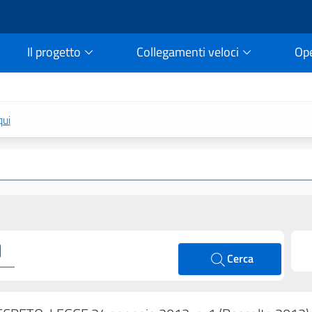
Il progetto
Collegamenti veloci
Op
rtale della legge vigent
qui
Cerca