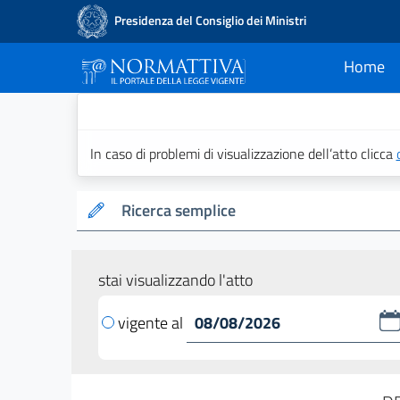
Presidenza del Consiglio dei Ministri
Home
current
Normattiva - Il po
In caso di problemi di visualizzazione dell’atto clicca
Ricerca semplice
stai visualizzando l'atto
vigente al