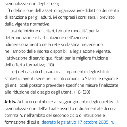
razionalizzazione degli stessi;
48
f) ridefinizione dell'assetto organizzativo-didattico dei centri
49
di istruzione per gli adulti, ivi compresi i corsi serali, previsto
dalla vigente normativa;
Capo IX
f-bis) definizione di criteri, tempi e modalità per la
Giustizia
50
determinazione e l'articolazione dell'azione di
ridimensionamento della rete scolastica prevedendo,
51
nell'ambito delle risorse disponibili a legislazione vigente,
52
l'attivazione di servizi qualificati per la migliore fruizione
53
dell'offerta formativa; (18)
f-ter) nel caso di chiusura o accorpamento degli istituti
54
scolastici aventi sede nei piccoli comuni, lo Stato, le regioni e
55
gli enti locali possono prevedere specifiche misure finalizzate
56
alla riduzione del disagio degli utenti. (18) (20)
Capo X
4-bis.
Ai fini di contribuire al raggiungimento degli obiettivi di
Privatizzazioni
razionalizzazione dell'attuale assetto ordinamentale di cui al
57
comma 4, nell'ambito del secondo ciclo di istruzione e
58
formazione di cui al
decreto legislativo 17 ottobre 2005, n.