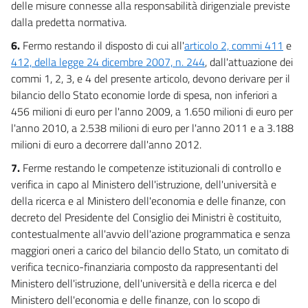
delle misure connesse alla responsabilità dirigenziale previste
85
dalla predetta normativa.
Allegati
6.
Fermo restando il disposto di cui all'
articolo 2, commi 411
e
412, della legge 24 dicembre 2007, n. 244
, dall'attuazione dei
Elenco 1
commi 1, 2, 3, e 4 del presente articolo, devono derivare per il
Elenco 1
bilancio dello Stato economie lorde di spesa, non inferiori a
456 milioni di euro per l'anno 2009, a 1.650 milioni di euro per
Elenco 2
l'anno 2010, a 2.538 milioni di euro per l'anno 2011 e a 3.188
Elenco 2
milioni di euro a decorrere dall'anno 2012.
Allegato A
7.
Ferme restando le competenze istituzionali di controllo e
Allegato A(parte 1)
verifica in capo al Ministero dell'istruzione, dell'università e
Allegato A(parte 2)
della ricerca e al Ministero dell'economia e delle finanze, con
decreto del Presidente del Consiglio dei Ministri è costituito,
Allegato A(parte 3)
contestualmente all'avvio dell'azione programmatica e senza
Allegato A(parte 4)
maggiori oneri a carico del bilancio dello Stato, un comitato di
Allegato A(parte 5)
verifica tecnico-finanziaria composto da rappresentanti del
Allegato A(parte 6)
Ministero dell'istruzione, dell'università e della ricerca e del
Allegato A(parte 7)
Ministero dell'economia e delle finanze, con lo scopo di