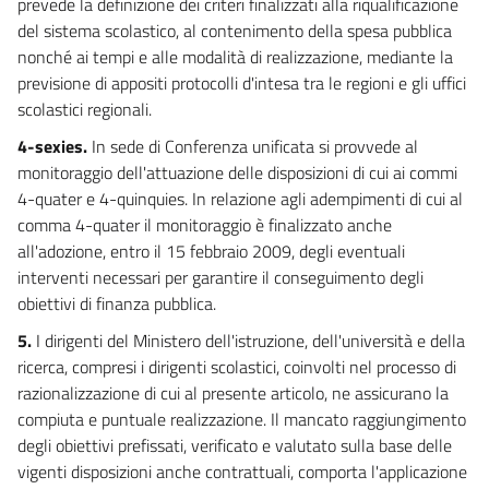
prevede la definizione dei criteri finalizzati alla riqualificazione
78
del sistema scolastico, al contenimento della spesa pubblica
Capo IV
nonché ai tempi e alle modalità di realizzazione, mediante la
Spesa sanitaria e per invalidità
previsione di appositi protocolli d'intesa tra le regioni e gli uffici
79
scolastici regionali.
80
4-sexies.
In sede di Conferenza unificata si provvede al
Titolo IV
monitoraggio dell'attuazione delle disposizioni di cui ai commi
PEREQUAZIONE TRIBUTARIA
4-quater e 4-quinquies. In relazione agli adempimenti di cui al
Capo I
comma 4-quater il monitoraggio è finalizzato anche
Misure fiscali
PEREQUAZIONE
all'adozione, entro il 15 febbraio 2009, degli eventuali
TRIBUTARIA
interventi necessari per garantire il conseguimento degli
81
obiettivi di finanza pubblica.
82
5.
I dirigenti del Ministero dell'istruzione, dell'università e della
83
ricerca, compresi i dirigenti scolastici, coinvolti nel processo di
83 bis
razionalizzazione di cui al presente articolo, ne assicurano la
compiuta e puntuale realizzazione. Il mancato raggiungimento
Titolo V
degli obiettivi prefissati, verificato e valutato sulla base delle
DISPOSIZIONI FINANZIARIE E FINALI
vigenti disposizioni anche contrattuali, comporta l'applicazione
84