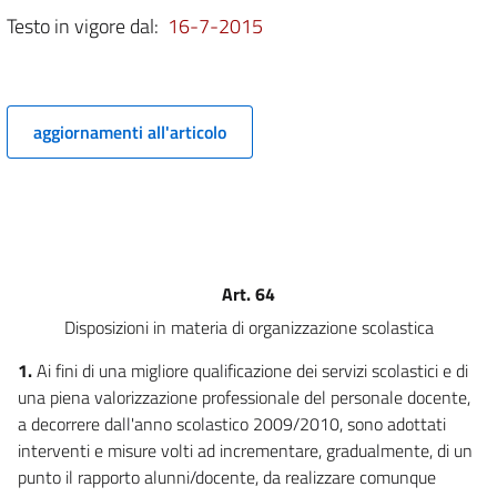
6 bis
Testo in vigore dal:
16-7-2015
6 ter
6 quater
6 quinquies
aggiornamenti all'articolo
6 sexies
Capo III
Energia
7
8
Art. 64
9
Disposizioni in materia di organizzazione scolastica
10
Capo IV
1.
Ai fini di una migliore qualificazione dei servizi scolastici e di
Casa e infrastrutture
una piena valorizzazione professionale del personale docente,
11
a decorrere dall'anno scolastico 2009/2010, sono adottati
interventi e misure volti ad incrementare, gradualmente, di un
12
punto il rapporto alunni/docente, da realizzare comunque
13