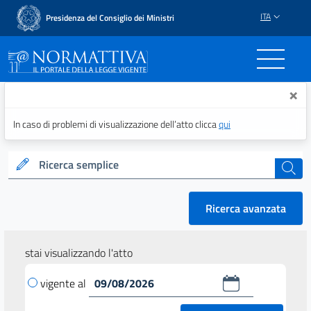
ITA
Presidenza del Consiglio dei Ministri
Normattiva - Il portale del
×
In caso di problemi di visualizzazione dell’atto clicca
qui
Ricerca semplice
cerca
Ricerca avanzata
stai visualizzando l'atto
vigente al