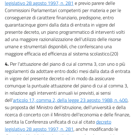
23 bis
legislativo 28 agosto 1997, n. 281
e previo parere delle
Commissioni Parlamentari competenti per materia e per le
Capo VII
conseguenze di carattere finanziario, predispone, entro
Semplificazioni
24
quarantacinque giorni dalla data di entrata in vigore del
presente decreto, un piano programmatico di interventi volti
25
ad una maggiore razionalizzazione dell'utilizzo delle risorse
26
umane e strumentali disponibili, che conferiscano una
27
maggiore efficacia ed efficienza al sistema scolastico.(20)
28
4.
Per l'attuazione del piano di cui al comma 3, con uno o più
regolamenti da adottare entro dodici mesi dalla data di entrata
29
in vigore del presente decreto ed in modo da assicurare
30
comunque la puntuale attuazione del piano di cui al comma 3,
31
in relazione agli interventi annuali ivi previsti, ai sensi
32
dell'
articolo 17, comma 2, della legge 23 agosto 1988, n. 400
,
su proposta del Ministro dell'istruzione, dell'università e della
33
ricerca di concerto con il Ministro dell'economia e delle finanze,
34
sentita la Conferenza unificata di cui al citato
decreto
35
legislativo 28 agosto 1997, n. 281
, anche modificando le