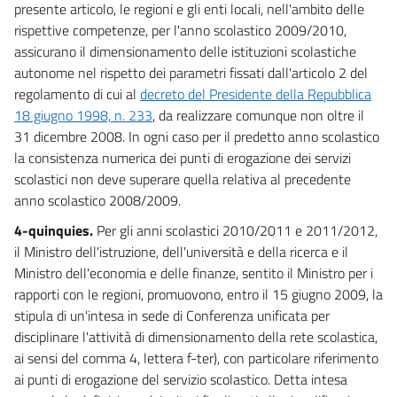
presente articolo, le regioni e gli enti locali, nell'ambito delle
68
rispettive competenze, per l'anno scolastico 2009/2010,
69
assicurano il dimensionamento delle istituzioni scolastiche
70
autonome nel rispetto dei parametri fissati dall'articolo 2 del
regolamento di cui al
decreto del Presidente della Repubblica
71
18 giugno 1998, n. 233
, da realizzare comunque non oltre il
72
31 dicembre 2008. In ogni caso per il predetto anno scolastico
73
la consistenza numerica dei punti di erogazione dei servizi
74
scolastici non deve superare quella relativa al precedente
anno scolastico 2008/2009.
75
4-quinquies.
Per gli anni scolastici 2010/2011 e 2011/2012,
76
il Ministro dell'istruzione, dell'università e della ricerca e il
Capo III
Ministro dell'economia e delle finanze, sentito il Ministro per i
Patto di stabilità interno
rapporti con le regioni, promuovono, entro il 15 giugno 2009, la
77
stipula di un'intesa in sede di Conferenza unificata per
77 bis
disciplinare l'attività di dimensionamento della rete scolastica,
77 ter
ai sensi del comma 4, lettera f-ter), con particolare riferimento
ai punti di erogazione del servizio scolastico. Detta intesa
77 quater