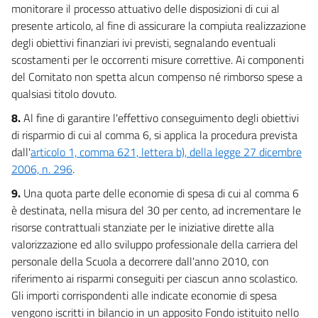
monitorare il processo attuativo delle disposizioni di cui al
Allegato A(parte 8)
presente articolo, al fine di assicurare la compiuta realizzazione
Allegato A(parte 9)
degli obiettivi finanziari ivi previsti, segnalando eventuali
Allegato A(parte 10)
scostamenti per le occorrenti misure correttive. Ai componenti
Allegato A(parte 11)
del Comitato non spetta alcun compenso né rimborso spese a
qualsiasi titolo dovuto.
Allegato B
8.
Al fine di garantire l'effettivo conseguimento degli obiettivi
Allegato B
di risparmio di cui al comma 6, si applica la procedura prevista
dall'
articolo 1, comma 621, lettera b), della legge 27 dicembre
2006, n. 296
.
9.
Una quota parte delle economie di spesa di cui al comma 6
è destinata, nella misura del 30 per cento, ad incrementare le
risorse contrattuali stanziate per le iniziative dirette alla
valorizzazione ed allo sviluppo professionale della carriera del
personale della Scuola a decorrere dall'anno 2010, con
riferimento ai risparmi conseguiti per ciascun anno scolastico.
Gli importi corrispondenti alle indicate economie di spesa
vengono iscritti in bilancio in un apposito Fondo istituito nello