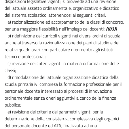
disposizioni legislative vigenti, si provvede ad una revisione
36
dell'attuale assetto ordinamentale, organizzativo e didattico
37
del sistema scolastico, attenendosi ai seguenti criteri:
38
a) razionalizzazione ed accorpamento delle classi di concorso,
per una maggiore flessibilità nell'impiego dei docenti;
((83))
39
b) ridefinizione dei curricoli vigenti nei diversi ordini di scuola
40
anche attraverso la razionalizzazione dei piani di studio e dei
41
relativi quadri orari, con particolare riferimento agli istituti
42
tecnici e professionali;
c) revisione dei criteri vigenti in materia di formazione delle
43
classi;
44
d) rimodulazione dell'attuale organizzazione didattica della
45
scuola primaria ivi compresa la formazione professionale per il
personale docente interessato ai processi di innovazione
Capo VIII
ordinamentale senza oneri aggiuntivi a carico della finanza
Piano industriale
della pubblica amministrazione
pubblica;
46
e) revisione dei criteri e dei parametri vigenti per la
46 bis
determinazione della consistenza complessiva degli organici
del personale docente ed ATA, finalizzata ad una
47