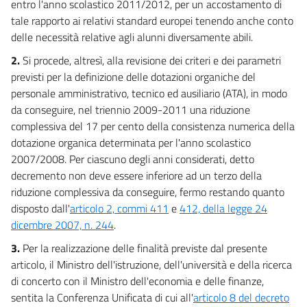
entro l'anno scolastico 2011/2012, per un accostamento di
14
tale rapporto ai relativi standard europei tenendo anche conto
delle necessità relative agli alunni diversamente abili.
14 bis
Capo V
2.
Si procede, altresì, alla revisione dei criteri e dei parametri
Istruzione e ricerca
previsti per la definizione delle dotazioni organiche del
15
personale amministrativo, tecnico ed ausiliario (ATA), in modo
da conseguire, nel triennio 2009-2011 una riduzione
16
complessiva del 17 per cento della consistenza numerica della
17
dotazione organica determinata per l'anno scolastico
Capo VI
2007/2008. Per ciascuno degli anni considerati, detto
Liberalizzazioni e deregolazione
decremento non deve essere inferiore ad un terzo della
18
riduzione complessiva da conseguire, fermo restando quanto
19
disposto dall'
articolo 2, commi 411
e
412, della legge 24
dicembre 2007, n. 244
.
20
21
3.
Per la realizzazione delle finalità previste dal presente
articolo, il Ministro dell'istruzione, dell'università e della ricerca
22
di concerto con il Ministro dell'economia e delle finanze,
23
sentita la Conferenza Unificata di cui all'
articolo 8 del decreto