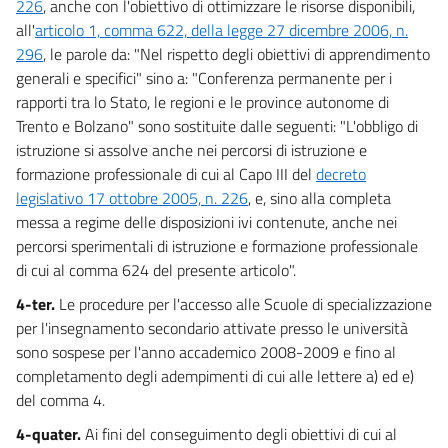
226
, anche con l'obiettivo di ottimizzare le risorse disponibili,
59
all'
articolo 1, comma 622, della legge 27 dicembre 2006, n.
Titolo III
296
, le parole da: "Nel rispetto degli obiettivi di apprendimento
STABILIZZAZIONE
generali e specifici" sino a: "Conferenza permanente per i
DELLA FINANZA PUBBLICA
Capo I
rapporti tra lo Stato, le regioni e le province autonome di
Bilancio dello stato
Trento e Bolzano" sono sostituite dalle seguenti: "L'obbligo di
60
istruzione si assolve anche nei percorsi di istruzione e
61
formazione professionale di cui al Capo III del
decreto
legislativo 17 ottobre 2005, n. 226
, e, sino alla completa
62
messa a regime delle disposizioni ivi contenute, anche nei
63
percorsi sperimentali di istruzione e formazione professionale
63 bis
di cui al comma 624 del presente articolo".
Capo II
4-ter.
Le procedure per l'accesso alle Scuole di specializzazione
Contenimento della spesa per il pubblico impiego
per l'insegnamento secondario attivate presso le università
64
sono sospese per l'anno accademico 2008-2009 e fino al
65
completamento degli adempimenti di cui alle lettere a) ed e)
66
del comma 4.
67
4-quater.
Ai fini del conseguimento degli obiettivi di cui al