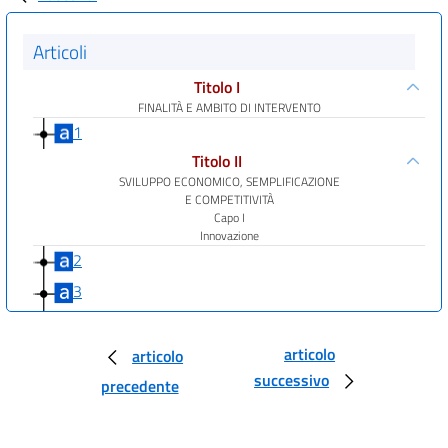
Articoli
Titolo I
FINALITÀ E AMBITO DI INTERVENTO
1
Titolo II
SVILUPPO ECONOMICO, SEMPLIFICAZIONE
E COMPETITIVITÀ
Capo I
Innovazione
2
3
4
Capo II
articolo
articolo
Impresa
successivo
precedente
5
6