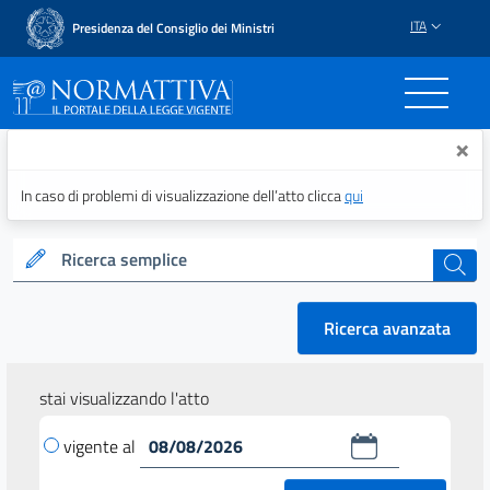
ITA
Presidenza del Consiglio dei Ministri
Normattiva - Il portale del
×
In caso di problemi di visualizzazione dell’atto clicca
qui
Ricerca semplice
cerca
Ricerca avanzata
stai visualizzando l'atto
vigente al