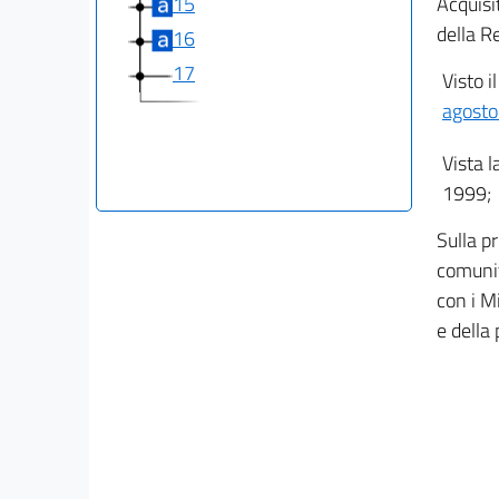
15
Acquisi
della R
16
17
Visto i
agosto
Vista l
1999;
Sulla pr
comunit
con i Mi
e dell