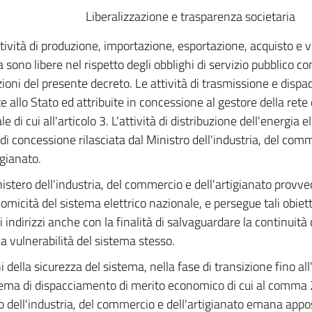
Liberalizzazione e trasparenza societaria
tività di produzione, importazione, esportazione, acquisto e v
a sono libere nel rispetto degli obblighi di servizio pubblico co
zioni del presente decreto. Le attività di trasmissione e dis
te allo Stato ed attribuite in concessione al gestore della rete
e di cui all'articolo 3. L'attività di distribuzione dell'energia e
di concessione rilasciata dal Ministro dell'industria, del com
igianato.
nistero dell'industria, del commercio e dell'artigianato provve
nomicità del sistema elettrico nazionale, e persegue tali obiett
i indirizzi anche con la finalità di salvaguardare la continuità 
la vulnerabilità del sistema stesso.
ni della sicurezza del sistema, nella fase di transizione fino al
tema di dispacciamento di merito economico di cui al comma 2 d
o dell'industria, del commercio e dell'artigianato emana appos