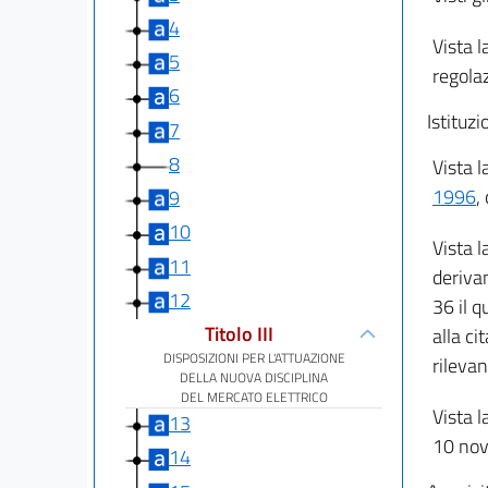
4
Vista l
5
regolaz
6
Istituzi
7
8
Vista l
1996
,
9
10
Vista l
11
derivan
12
36 il q
Titolo III
alla ci
DISPOSIZIONI PER L'ATTUAZIONE
rilevan
DELLA NUOVA DISCIPLINA
DEL MERCATO ELETTRICO
Vista l
13
10 no
14