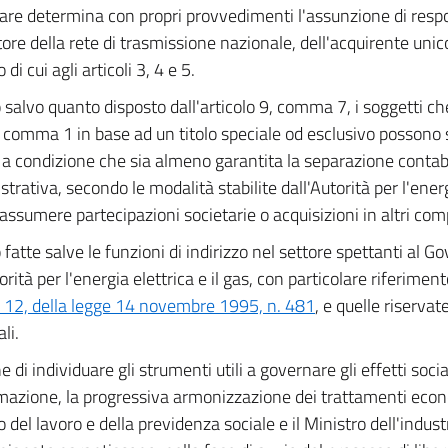
lare determina con propri provvedimenti l'assunzione di respo
tore della rete di trasmissione nazionale, dell'acquirente unic
di cui agli articoli 3, 4 e 5.
 salvo quanto disposto dall'articolo 9, comma 7, i soggetti ch
al comma 1 in base ad un titolo speciale od esclusivo possono 
 a condizione che sia almeno garantita la separazione contab
rativa, secondo le modalità stabilite dall'Autorità per l'energi
assumere partecipazioni societarie o acquisizioni in altri comp
fatte salve le funzioni di indirizzo nel settore spettanti al Go
orità per l'energia elettrica e il gas, con particolare riferimento
12, della legge 14 novembre 1995, n. 481
, e quelle riservate
ali.
ne di individuare gli strumenti utili a governare gli effetti socia
mazione, la progressiva armonizzazione dei trattamenti econo
o del lavoro e della previdenza sociale e il Ministro dell'indus