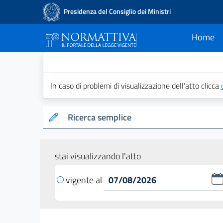
Presidenza del Consiglio dei Ministri
Home
current
Normattiva - Il po
In caso di problemi di visualizzazione dell’atto clicca
Ricerca semplice
stai visualizzando l'atto
vigente al