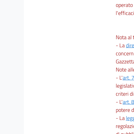
operato i
l'efficac
Nota al t
- La
dir
concerne
Gazzetta
Note al
- L'
art. 
legislat
criteri 
- L'
art. 
potere d
- La
leg
regolazi