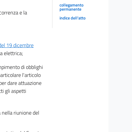
collegamento
permanente
correnza e la
indice dell'atto
del 19 dicembre
 elettrica;
empimento di obblighi
rticolare l'articolo
 per dare attuazione
i gli aspetti
 nella riunione del