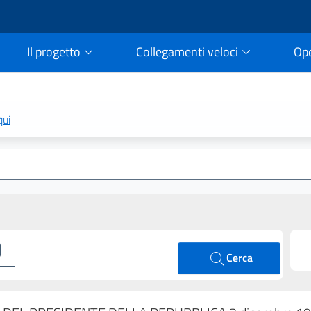
Il progetto
Collegamenti veloci
Op
rtale della legge vigent
qui
Cerca