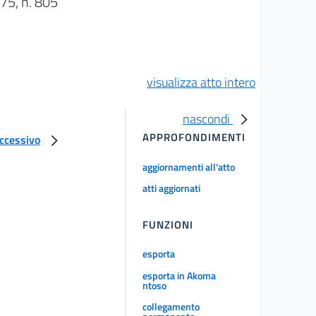
5, n. 805
visualizza atto intero
nascondi
APPROFONDIMENTI
uccessivo
aggiornamenti all'atto
atti aggiornati
FUNZIONI
esporta
esporta in Akoma
ntoso
collegamento