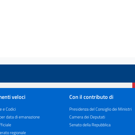
enti veloci
Con il contributo di
e e Codici
Presidenza del Consiglio dei Ministri
 per data di emanazione
Camera dei Deputati
ficiale
Senato della Repubblica
erato regionale