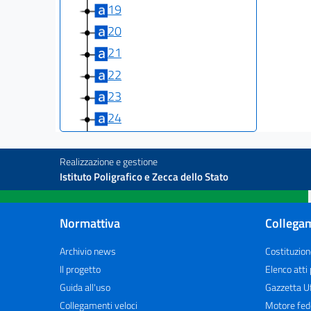
19
20
21
22
23
24
25
26
Realizzazione e gestione
Istituto Poligrafico e Zecca dello Stato
27
28
Normattiva
Collegam
29
30
Archivio news
Costituzion
31
Il progetto
Elenco atti
Guida all'uso
Gazzetta Uf
32
Collegamenti veloci
Motore fed