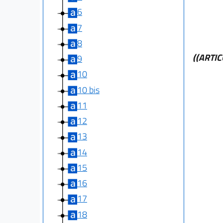
6
7
8
((ARTI
9
10
10 bis
11
12
13
14
15
16
17
18