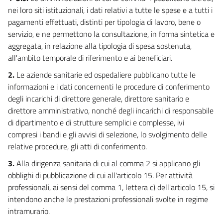
13
nei loro siti istituzionali, i dati relativi a tutte le spese e a tutti i
pagamenti effettuati, distinti per tipologia di lavoro, bene o
14
servizio, e ne permettono la consultazione, in forma sintetica e
15
aggregata, in relazione alla tipologia di spesa sostenuta,
15 bis
all'ambito temporale di riferimento e ai beneficiari.
15 ter
2.
Le aziende sanitarie ed ospedaliere pubblicano tutte le
16
informazioni e i dati concernenti le procedure di conferimento
degli incarichi di direttore generale, direttore sanitario e
17
direttore amministrativo, nonché degli incarichi di responsabile
18
di dipartimento e di strutture semplici e complesse, ivi
19
compresi i bandi e gli avvisi di selezione, lo svolgimento delle
relative procedure, gli atti di conferimento.
20
3.
Alla dirigenza sanitaria di cui al comma 2 si applicano gli
21
obblighi di pubblicazione di cui all'articolo 15. Per attività
22
professionali, ai sensi del comma 1, lettera c) dell'articolo 15, si
23
intendono anche le prestazioni professionali svolte in regime
23 bis
intramurario.