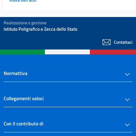
45
46
Realizzazione e gestione
47
Istituto Poligrafico e Zecca dello Stato
Capo VII
Contattaci
Disposizioni finali e transitorie
48
49
Normattiva
50
51
52
Collegamenti veloci
53
Allegati
Con il contributo di
Allegato