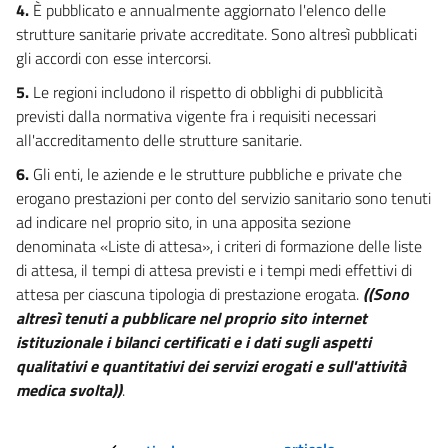
24
4.
È pubblicato e annualmente aggiornato l'elenco delle
strutture sanitarie private accreditate. Sono altresì pubblicati
25
gli accordi con esse intercorsi.
26
5.
Le regioni includono il rispetto di obblighi di pubblicità
27
previsti dalla normativa vigente fra i requisiti necessari
28
all'accreditamento delle strutture sanitarie.
Capo III
6.
Gli enti, le aziende e le strutture pubbliche e private che
erogano prestazioni per conto del servizio sanitario sono tenuti
Obblighi di pubblicazione concernenti l'uso delle risorse pubbliche
ad indicare nel proprio sito, in una apposita sezione
29
denominata «Liste di attesa», i criteri di formazione delle liste
30
di attesa, il tempi di attesa previsti e i tempi medi effettivi di
31
attesa per ciascuna tipologia di prestazione erogata.
((Sono
Capo IV
altresì tenuti a pubblicare nel proprio sito internet
istituzionale i bilanci certificati e i dati sugli aspetti
Obblighi di pubblicazione concernenti le prestazioni offerte e i
qualitativi e quantitativi dei servizi erogati e sull'attività
servizi erogati
medica svolta))
.
32
33