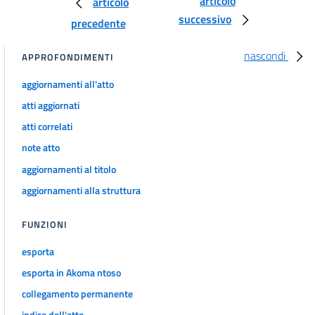
articolo
articolo
34
successivo
precedente
35
36
nascondi
APPROFONDIMENTI
Capo V
aggiornamenti all'atto
Obblighi di pubblicazione in settori speciali
atti aggiornati
37
atti correlati
38
note atto
39
aggiornamenti al titolo
40
aggiornamenti alla struttura
41
FUNZIONI
42
Capo VI
esporta
esporta in Akoma ntoso
Vigilanza sull'attuazione delle disposizioni e sanzioni
43
collegamento permanente
44
indice dell'atto