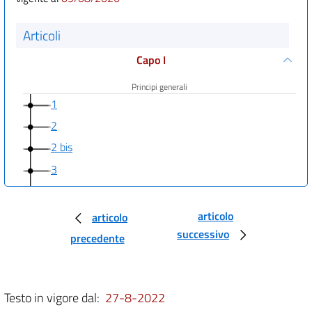
Articoli
Capo I
Principi generali
1
2
2 bis
3
4
4 bis
articolo
articolo
((Capo I-bis
successivo
precedente
Diritto di accesso a dati e documenti))
5
Testo in vigore dal:
27-8-2022
5 bis