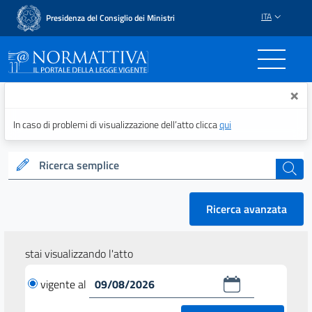
ITA
Presidenza del Consiglio dei Ministri
Normattiva - Il portale del
×
In caso di problemi di visualizzazione dell’atto clicca
qui
Ricerca semplice
cerca
Ricerca avanzata
stai visualizzando l'atto
vigente al