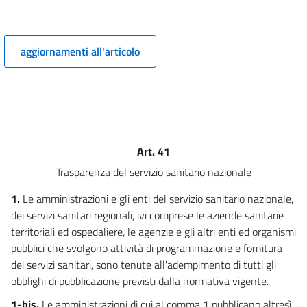
5 ter
((Capo I-ter
aggiornamenti all'articolo
Pubblicazione dei dati, delle informazioni e dei documenti))
6
7
7 bis
8
Art. 41
9
Trasparenza del servizio sanitario nazionale
9 bis
1.
Le amministrazioni e gli enti del servizio sanitario nazionale,
10
dei servizi sanitari regionali, ivi comprese le aziende sanitarie
11
territoriali ed ospedaliere, le agenzie e gli altri enti ed organismi
12
pubblici che svolgono attività di programmazione e fornitura
Capo II
dei servizi sanitari, sono tenute all'adempimento di tutti gli
obblighi di pubblicazione previsti dalla normativa vigente.
Obblighi di pubblicazione concernenti l'organizzazione e l'attività
delle pubbliche amministrazioni
1-bis.
Le amministrazioni di cui al comma 1 pubblicano altresì,