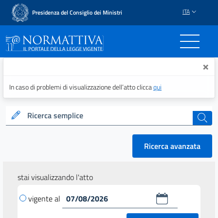
ITA
Presidenza del Consiglio dei Ministri
Normattiva - Il portale del
×
In caso di problemi di visualizzazione dell’atto clicca
qui
Ricerca semplice
cerca
Ricerca avanzata
stai visualizzando l'atto
vigente al