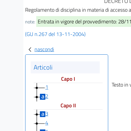
DECRETO D
Regolamento di disciplina in materia di accesso al
Entrata in vigore del provvedimento: 28/
note:
(GU n.267 del 13-11-2004)
nascondi
Articoli
Capo I
Testo in 
1
2
Capo II
3
4