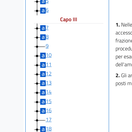
5
6
Capo III
1.
Nelle
7
accesso
8
frazione
9
procedu
10
per esa
11
dell'am
12
2.
Gli 
13
posti m
14
15
16
17
18