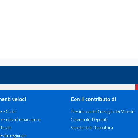
enti veloci
Con il contributo di
e e Codici
Presidenza del Consiglio dei Ministri
 per data di emanazione
Camera dei Deputati
ficiale
Senato della Repubblica
erato regionale