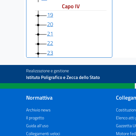
Capo IV
19
20
21
22
23
Realizzazione e gestione
Istituto Poligrafico e Zecca dello Stato
Normattiva
Collegam
Archivio news
Costituzion
Il progetto
Elenco atti
Guida all'uso
Gazzetta Uf
Collegamenti veloci
Motore fed