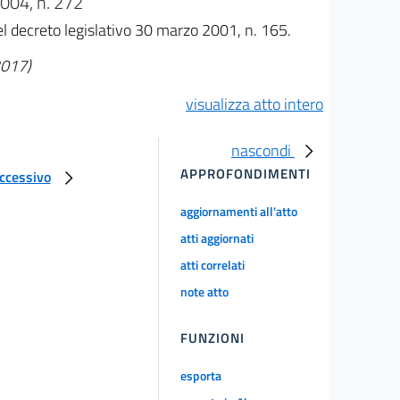
04, n. 272
del decreto legislativo 30 marzo 2001, n. 165.
2017)
visualizza atto intero
nascondi
APPROFONDIMENTI
uccessivo
aggiornamenti all'atto
atti aggiornati
atti correlati
note atto
FUNZIONI
esporta