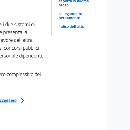
esporta in Akoma
ntoso
collegamento
permanente
a i due sistemi di
indice dell'atto
he presenta la
favore dell'altra
i concorsi pubblici
 personale dipendente
ero complessivo dei
uccessivo