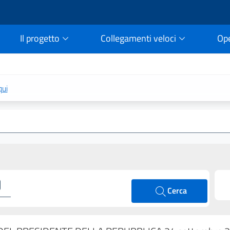
Il progetto
Collegamenti veloci
Op
rtale della legge vigent
qui
Cerca