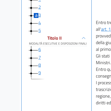
2
3
Entro tre
4
all'
art. 
5
provvede
Titolo II
della giu
MODALITÀ ESECUTIVE E DISPOSIZIONI FINALI
al primo
6
Gli stat
7
Ministri.
8
Entro qu
9
consegna
I process
trascriz
regione,
diritti 