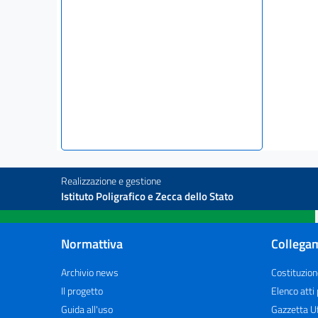
Realizzazione e gestione
Istituto Poligrafico e Zecca dello Stato
Normattiva
Collegam
Archivio news
Costituzion
Il progetto
Elenco atti
Guida all'uso
Gazzetta Uf