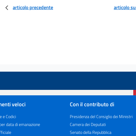
articolo precedente
articolo s
enti veloci
Con il contributo di
e e Codici
Presidenza del Consiglio dei Ministri
 per data di emanazione
Camera dei Deputati
ficiale
Senato della Repubblica