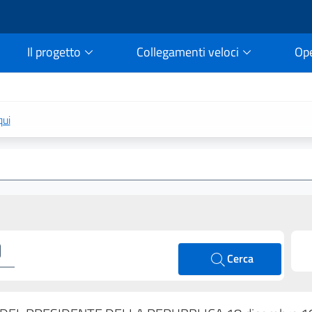
Il progetto
Collegamenti veloci
Op
rtale della legge vigent
qui
Cerca