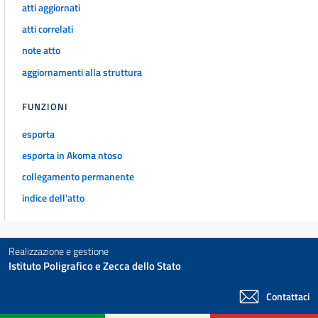
atti aggiornati
20
atti correlati
21
note atto
22
aggiornamenti alla struttura
23
FUNZIONI
24
25
esporta
25 bis
esporta in Akoma ntoso
26
collegamento permanente
26 bis
indice dell'atto
27
28
Realizzazione e gestione
28 bis
Istituto Poligrafico e Zecca dello Stato
28 ter
Contattaci
28 quater