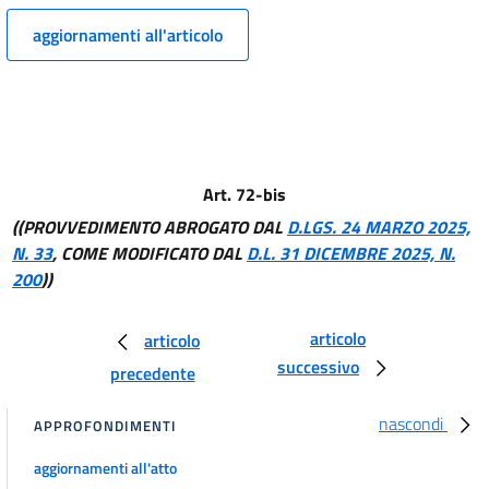
RISCOSSIONE MEDIANTE RUOLI))
aggiornamenti all'articolo
10
11
12
12 bis
13
Art. 72-bis
14
((PROVVEDIMENTO ABROGATO DAL
D.LGS. 24 MARZO 2025,
15
N. 33
, COME MODIFICATO DAL
D.L. 31 DICEMBRE 2025, N.
200
))
15 bis
15 ter
articolo
articolo
16
successivo
precedente
17
18
nascondi
APPROFONDIMENTI
19
aggiornamenti all'atto
19 bis