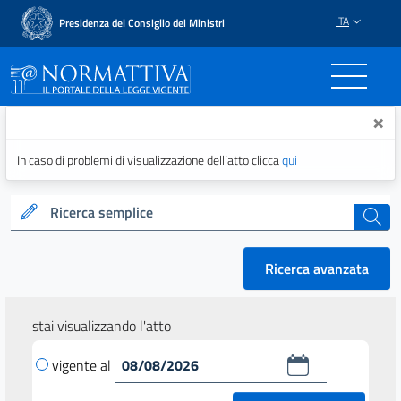
ITA
Presidenza del Consiglio dei Ministri
Normattiva - Il portale del
×
In caso di problemi di visualizzazione dell’atto clicca
qui
Ricerca semplice
cerca
Ricerca avanzata
stai visualizzando l'atto
vigente al