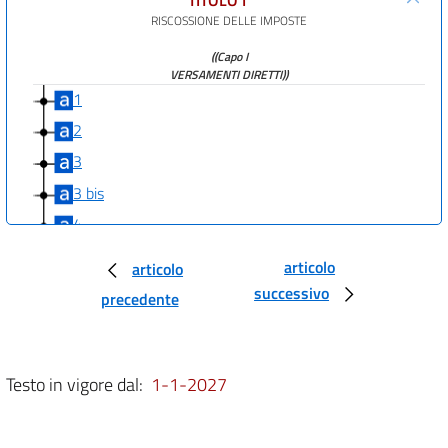
RISCOSSIONE DELLE IMPOSTE
((Capo I
VERSAMENTI DIRETTI))
1
2
3
3 bis
4
5
articolo
articolo
5 bis
successivo
precedente
6
7
8
Testo in vigore dal:
1-1-2027
9
((Capo II