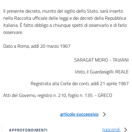
Art. 22
Il presente decreto, munito del sigillo dello Stato, sarà inserto
Art. 23
nella Raccolta ufficiale delle leggi e dei decreti della Repubblica
Art. 24
italiana. È fatto obbligo a chiunque spetti di osservarlo e di farlo
Art. 25
osservare.
Art. 26
Dato a Roma, addì 20 marzo 1967
Art. 27
Art. 28
SARAGAT MORO - TAVIANI
Art. 29
Visto, il Guardasigilli: REALE
Art. 30
Registrato alla Corte dei conti, addì 21 aprile 1967
Art. 31
Atti del Governo, registro n. 210, foglio n. 135. - GRECO
Art. 32
Art. 32 bis
articolo successivo
Art. 32 ter
Art. 33
nascondi
APPROFONDIMENTI