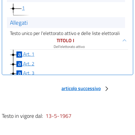
1
Allegati
Testo unico per l'elettorato attivo e delle liste elettorali
TITOLO I
Dell'elettorato attivo
Art. 1
Art. 2
Art. 3
TITOLO II
articolo successivo
Delle Liste elettorali
Art. 4
Art. 4 bis
Art. 5
Testo in vigore dal:
13-5-1967
Art. 6
Art. 7