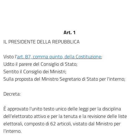
Art. 8
Art. 9
Art. 10
Art. 1
Art. 11
IL PRESIDENTE DELLA REPUBBLICA
Art. 12
Art. 13
Visto l'
art. 87, comma quinto, della Costituzione
;
Udito il parere del Consiglio di Stato;
Art. 14
Sentito il Consiglio dei Ministri;
Art. 15
Sulla proposta del Ministro Segretario di Stato per l'interno;
Art. 16
Decreta:
Art. 17
Art. 18
È approvato l'unito testo unico delle leggi per la disciplina
Art. 19
dell'elettorato attivo e per la tenuta e la revisione delle liste
elettorali, composto di 62 articoli, vistato dal Ministro per
Art. 20
l'interno.
Art. 21