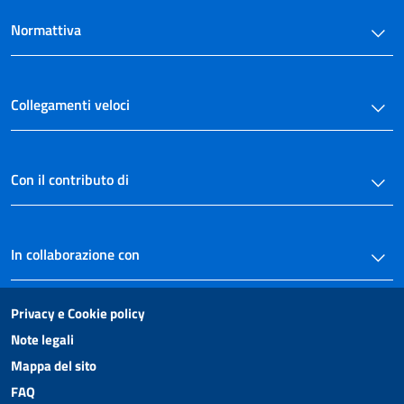
Art. 45
Normattiva
Art. 46
TITOLO V
Disposizioni varie
Art. 47
Collegamenti veloci
Art. 48
Art. 49
Con il contributo di
Art. 50
Art. 51
Art. 52
In collaborazione con
Art. 53
TITOLO VI
Privacy e Cookie policy
Disposizioni penali
Art. 54
Note legali
Art. 55
Mappa del sito
Art. 56
FAQ