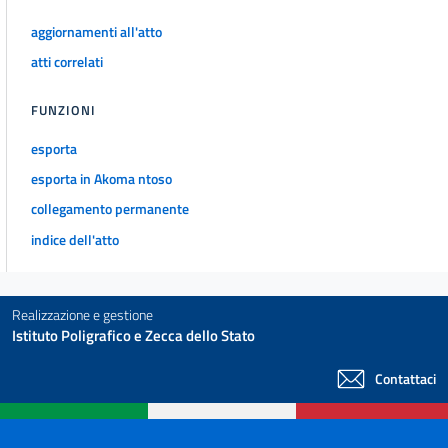
TITOLO III
Della ripartizione dei Comuni in sezioni elettorali e della
aggiornamenti all'atto
compilazione delle liste di sezione
atti correlati
Art. 34
Art. 35
FUNZIONI
Art. 36
esporta
Art. 37
esporta in Akoma ntoso
Art. 38
collegamento permanente
Art. 39
indice dell'atto
Art. 40
Art. 41
TITOLO IV
Realizzazione e gestione
Dei ricorsi giudiziari
Istituto Poligrafico e Zecca dello Stato
Art. 42
Contattaci
Art. 43
Art. 44