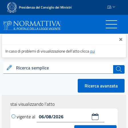
ITA
Presidenza del Consiglio dei Ministri
Normattiva - Il portale del
×
In caso di problemi di visualizzazione dell’atto clicca
qui
Ricerca semplice
cerca
Ricerca avanzata
stai visualizzando l'atto
vigente al