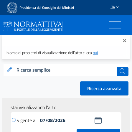
ITA
Presidenza del Consiglio dei Ministri
Normattiva - Il portale del
×
In caso di problemi di visualizzazione dell’atto clicca
qui
Ricerca semplice
cerca
Ricerca avanzata
stai visualizzando l'atto
vigente al