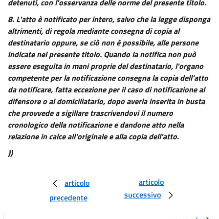
DEL TRIBUNALE))
detenuti, con l'osservanza delle norme del presente titolo.
33 quinquies
8.
L'atto è notificato per intero, salvo che la legge disponga
33 sexies
altrimenti, di regola mediante consegna di copia al
destinatario oppure, se ciò non è possibile, alle persone
33 septies
indicate nel presente titolo. Quando la notifica non può
33 octies
essere eseguita in mani proprie del destinatario, l'organo
33 novies
competente per la notificazione consegna la copia dell'atto
Capo VII
da notificare, fatta eccezione per il caso di notificazione al
INCOMPATIBILITÀ, ASTENSIONE E RICUSAZIONE DEL GIUDICE
difensore o al domiciliatario, dopo averla inserita in busta
34
che provvede a sigillare trascrivendovi il numero
cronologico della notificazione e dandone atto nella
35
relazione in calce all'originale e alla copia dell'atto.
36
))
37
38
articolo
articolo
39
successivo
precedente
40
41