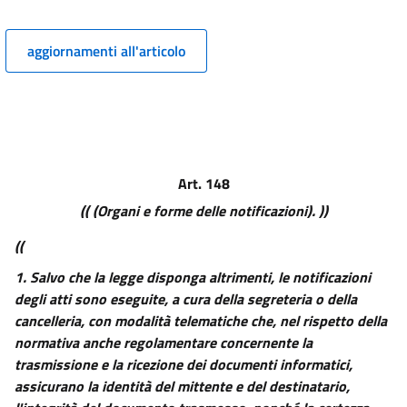
6
7
aggiornamenti all'articolo
Sezione III
Competenza per territorio
8
9
10
Art. 148
11
(( (Organi e forme delle notificazioni). ))
11 bis
((
Sezione IV
Competenza per connessione
1.
Salvo che la legge disponga altrimenti, le notificazioni
12
degli atti sono eseguite, a cura della segreteria o della
cancelleria, con modalità telematiche che, nel rispetto della
13
normativa anche regolamentare concernente la
14
trasmissione e la ricezione dei documenti informatici,
15
assicurano la identità del mittente e del destinatario,