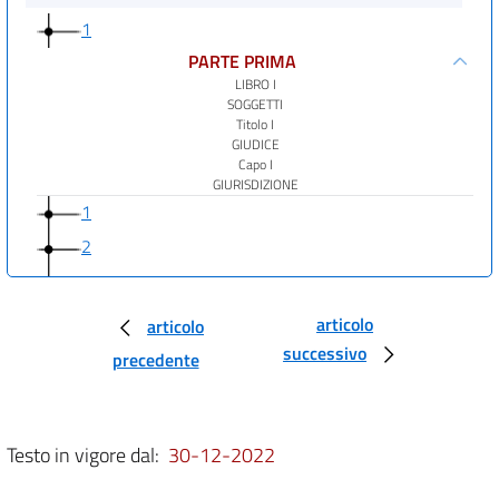
1
PARTE PRIMA
LIBRO I
SOGGETTI
Titolo I
GIUDICE
Capo I
GIURISDIZIONE
1
2
3
Capo II
articolo
articolo
COMPETENZA
successivo
precedente
Sezione I
Disposizione generale
4
Sezione II
Testo in vigore dal:
30-12-2022
Competenza per materia
5