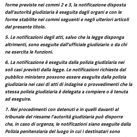
27
forme previste nei commi 2 e 3, la notificazione disposta
dall'autorità giudiziaria è eseguita dagli organi e con le
Capo V
forme stabilite nei commi seguenti e negli ulteriori articoli
CONFLITTI DI GIURISDIZIONE E DI COMPETENZA
del presente titolo.
28
29
5.
Le notificazioni degli atti, salvo che la legge disponga
altrimenti, sono eseguite dall'ufficiale giudiziario o da chi
30
ne esercita le funzioni.
31
6.
La notificazione è eseguita dalla polizia giudiziaria nei
32
soli casi previsti dalla legge. Le notificazioni richieste dal
Capo VI
pubblico ministero possono essere eseguite dalla polizia
((CAPACITÀ E COMPOSIZIONE DEL GIUDICE))
giudiziaria nei casi di atti di indagine o provvedimenti che la
33
stessa polizia giudiziaria è delegata a compiere o è tenuta
33 bis
ad eseguire.
33 ter
7.
Nei procedimenti con detenuti e in quelli davanti al
tribunale del riesame l'autorità giudiziaria può disporre
33 quater
che, in caso di urgenza, le notificazioni siano eseguite dalla
((Capo VI bis
Polizia penitenziaria del luogo in cui i destinatari sono
PROVVEDIMENTI SULLA COMPOSIZIONE COLLEGIALE O MONOCRATICA