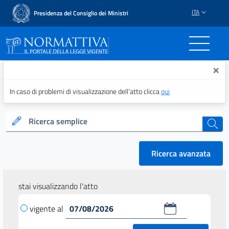
ITA
Presidenza del Consiglio dei Ministri
Normattiva - Il portale del
×
In caso di problemi di visualizzazione dell’atto clicca
qui
Ricerca semplice
cerca
Ricerca avanzata
stai visualizzando l'atto
vigente al