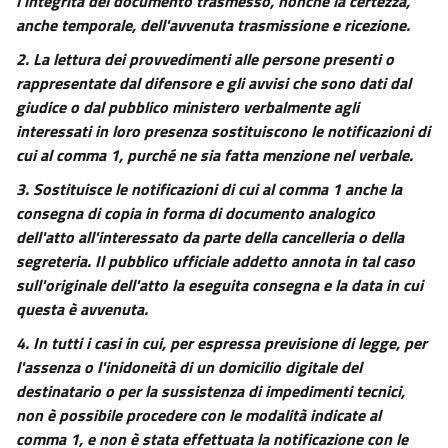
l'integrità del documento trasmesso, nonché la certezza,
16
anche temporale, dell'avvenuta trasmissione e ricezione.
Capo III
RIUNIONE E SEPARAZIONE DI PROCESSI
2.
La lettura dei provvedimenti alle persone presenti o
17
rappresentate dal difensore e gli avvisi che sono dati dal
giudice o dal pubblico ministero verbalmente agli
18
interessati in loro presenza sostituiscono le notificazioni di
19
cui al comma 1, purché ne sia fatta menzione nel verbale.
Capo IV
3.
Sostituisce le notificazioni di cui al comma 1 anche la
PROVVEDIMENTI SULLA GIURISDIZIONE E SULLA COMPETENZA
20
consegna di copia in forma di documento analogico
dell'atto all'interessato da parte della cancelleria o della
21
segreteria. Il pubblico ufficiale addetto annota in tal caso
22
sull'originale dell'atto la eseguita consegna e la data in cui
23
questa è avvenuta.
24
4.
In tutti i casi in cui, per espressa previsione di legge, per
l'assenza o l'inidoneità di un domicilio digitale del
24 bis
destinatario o per la sussistenza di impedimenti tecnici,
25
non è possibile procedere con le modalità indicate al
26
comma 1, e non è stata effettuata la notificazione con le