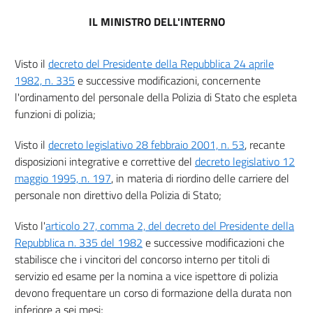
10
IL MINISTRO DELL'INTERNO
11
12
Visto il
decreto del Presidente della Repubblica 24 aprile
13
1982, n. 335
e successive modificazioni, concernente
14
l'ordinamento del personale della Polizia di Stato che espleta
funzioni di polizia;
15
16
Visto il
decreto legislativo 28 febbraio 2001, n. 53
, recante
17
disposizioni integrative e correttive del
decreto legislativo 12
maggio 1995, n. 197
, in materia di riordino delle carriere del
Capo III
personale non direttivo della Polizia di Stato;
Corso di formazione semestrale
18
Visto l'
articolo 27, comma 2, del decreto del Presidente della
19
Repubblica n. 335 del 1982
e successive modificazioni che
stabilisce che i vincitori del concorso interno per titoli di
Allegati
servizio ed esame per la nomina a vice ispettore di polizia
Allegato A
devono frequentare un corso di formazione della durata non
inferiore a sei mesi;
Allegato A