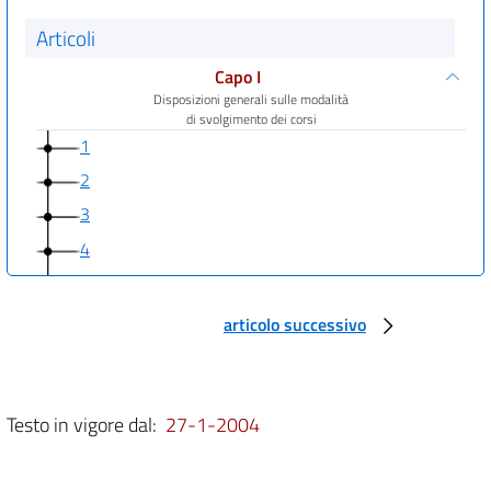
Articoli
Capo I
Disposizioni generali sulle modalità
di svolgimento dei corsi
1
2
3
4
5
6
articolo successivo
7
8
Capo II
Testo in vigore dal:
27-1-2004
Corso di formazione tecnico professionale
9