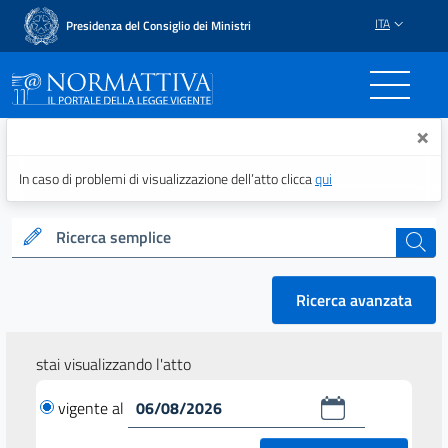
ITA
Presidenza del Consiglio dei Ministri
Normattiva - Il portale del
×
In caso di problemi di visualizzazione dell’atto clicca
qui
Ricerca semplice
cerca
Ricerca avanzata
stai visualizzando l'atto
vigente al