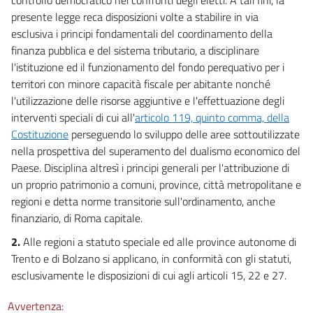
18
presente legge reca disposizioni volte a stabilire in via
CAPO VII
esclusiva i principi fondamentali del coordinamento della
finanza pubblica e del sistema tributario, a disciplinare
PATRIMONIO
DI REGIONI ED ENTI LOCALI
l'istituzione ed il funzionamento del fondo perequativo per i
territori con minore capacità fiscale per abitante nonché
19
l'utilizzazione delle risorse aggiuntive e l'effettuazione degli
CAPO VIII
interventi speciali di cui all'
articolo 119, quinto comma, della
NORME TRANSITORIE E FINALI
Costituzione
perseguendo lo sviluppo delle aree sottoutilizzate
20
nella prospettiva del superamento del dualismo economico del
21
Paese. Disciplina altresì i principi generali per l'attribuzione di
un proprio patrimonio a comuni, province, città metropolitane e
22
regioni e detta norme transitorie sull'ordinamento, anche
23
finanziario, di Roma capitale.
24
2.
Alle regioni a statuto speciale ed alle province autonome di
25
Trento e di Bolzano si applicano, in conformità con gli statuti,
esclusivamente le disposizioni di cui agli articoli 15, 22 e 27.
26
CAPO IX
Avvertenza:
OBIETTIVI DI PEREQUAZIONE E DI