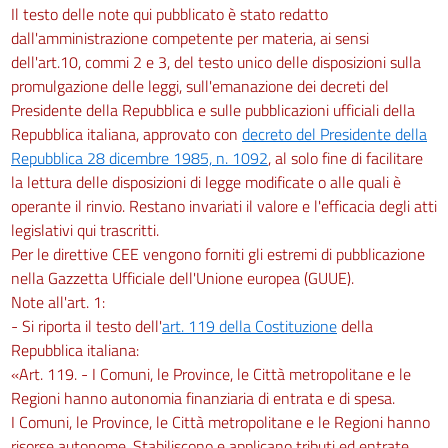
Il testo delle note qui pubblicato è stato redatto
SOLIDARIETÀ PER LE REGIONI
A
dall'amministrazione competente per materia, ai sensi
STATUTO SPECIALE E PER LE
dell'art.10, commi 2 e 3, del testo unico delle disposizioni sulla
PROVINCE AUTONOME DI TRENTO E
promulgazione delle leggi, sull'emanazione dei decreti del
DI
BOLZANO
Presidente della Repubblica e sulle pubblicazioni ufficiali della
Repubblica italiana, approvato con
decreto del Presidente della
27
Repubblica 28 dicembre 1985, n. 1092
, al solo fine di facilitare
CAPO X
la lettura delle disposizioni di legge modificate o alle quali è
SALVAGUARDIA FINANZIARIA
operante il rinvio. Restano invariati il valore e l'efficacia degli atti
ED ABROGAZIONI
legislativi qui trascritti.
28
Per le direttive CEE vengono forniti gli estremi di pubblicazione
29
nella Gazzetta Ufficiale dell'Unione europea (GUUE).
Note all'art. 1:
- Si riporta il testo dell'
art. 119 della Costituzione
della
Repubblica italiana:
«Art. 119. - I Comuni, le Province, le Città metropolitane e le
Regioni hanno autonomia finanziaria di entrata e di spesa.
I Comuni, le Province, le Città metropolitane e le Regioni hanno
risorse autonome. Stabiliscono e applicano tributi ed entrate