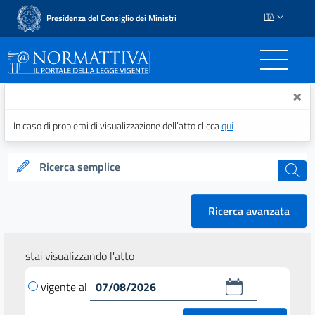
ITA
Presidenza del Consiglio dei Ministri
Normattiva - Il portale del
×
In caso di problemi di visualizzazione dell’atto clicca
qui
Ricerca semplice
cerca
Ricerca avanzata
stai visualizzando l'atto
vigente al