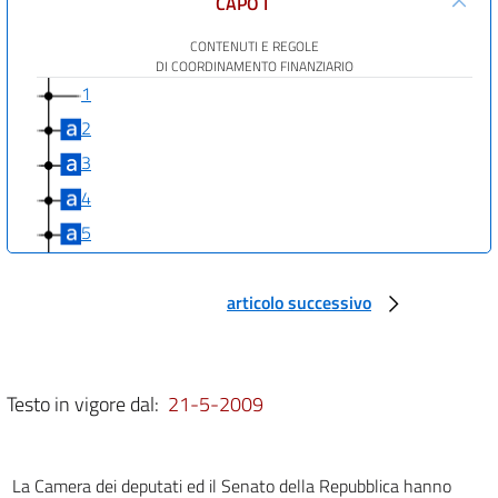
CAPO I
CONTENUTI E REGOLE
DI COORDINAMENTO FINANZIARIO
1
2
3
4
5
6
CAPO II
articolo successivo
RAPPORTI FINANZIARI
STATO-REGIONI
7
Testo in vigore dal:
21-5-2009
8
9
10
La Camera dei deputati ed il Senato della Repubblica hanno