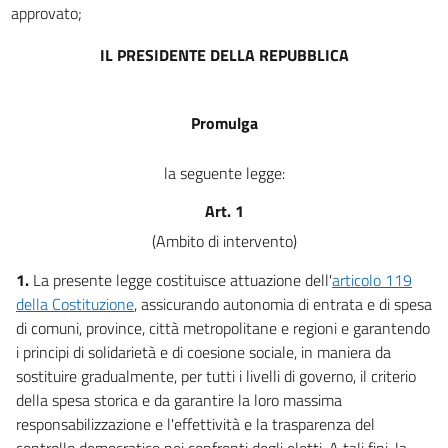
CAPO III
approvato;
FINANZA DEGLI ENTI LOCALI
11
IL PRESIDENTE DELLA REPUBBLICA
12
13
Promulga
14
la seguente legge:
CAPO IV
FINANZIAMENTO
Art. 1
DELLE CITTÀ METROPOLITANE
15
(Ambito di intervento)
CAPO V
1.
La presente legge costituisce attuazione dell'
articolo 119
INTERVENTI SPECIALI
della Costituzione
, assicurando autonomia di entrata e di spesa
di comuni, province, città metropolitane e regioni e garantendo
16
i principi di solidarietà e di coesione sociale, in maniera da
CAPO VI
sostituire gradualmente, per tutti i livelli di governo, il criterio
COORDINAMENTO
della spesa storica e da garantire la loro massima
DEI DIVERSI LIVELLI DI GOVERNO
17
responsabilizzazione e l'effettività e la trasparenza del
controllo democratico nei confronti degli eletti. A tali fini, la