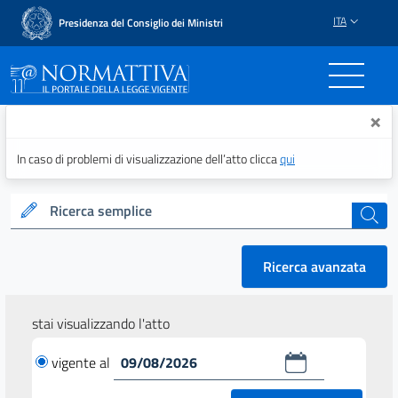
ITA
Presidenza del Consiglio dei Ministri
Normattiva - Il portale del
×
In caso di problemi di visualizzazione dell’atto clicca
qui
Ricerca semplice
cerca
Ricerca avanzata
stai visualizzando l'atto
vigente al