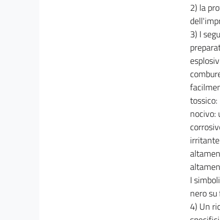
2) la pr
dell'imp
3) I seg
preparat
esplosiv
combure
facilme
tossico: 
nocivo: 
corrosiv
irritant
altamen
altament
I simbol
nero su 
4) Un ri
specific