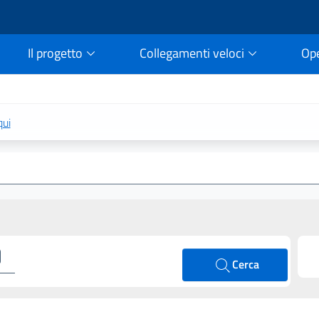
Il progetto
Collegamenti veloci
Op
rtale della legge vigent
qui
Cerca