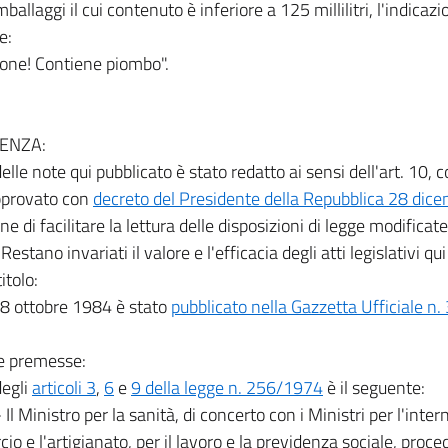
imballaggi il cui contenuto è inferiore a 125 millilitri, l'indicaz
e:
ione! Contiene piombo".
ENZA:
 delle note qui pubblicato è stato redatto ai sensi dell'art. 10,
pprovato con
decreto del Presidente della Repubblica 28 dic
ine di facilitare la lettura delle disposizioni di legge modificat
. Restano invariati il valore e l'efficacia degli atti legislativi qui 
itolo:
18 ottobre 1984 è stato
pubblicato nella Gazzetta Ufficiale n
le premesse:
degli
articoli 3
,
6
e
9 della legge n. 256/1974
è il seguente:
- Il Ministro per la sanità, di concerto con i Ministri per l'interno
o e l'artigianato, per il lavoro e la previdenza sociale, proce