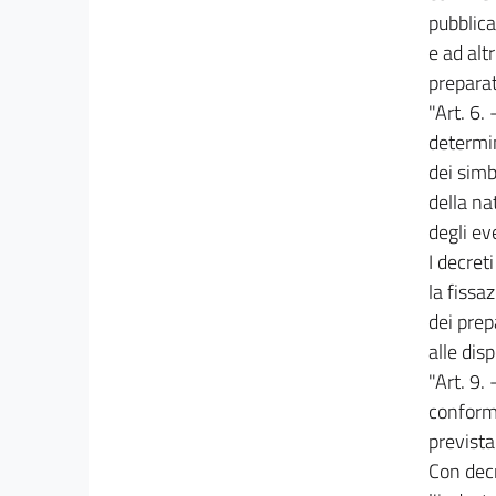
pubblica
e ad alt
preparat
"Art. 6.
determi
dei simbo
della nat
degli ev
I decret
la fissa
dei prep
alle dis
"Art. 9.
conforme
prevista
Con decr