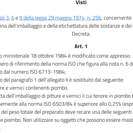
Visti
oli 3
,
6
e
9 della legge 29 maggio 1974, n. 256
, concernente l
lina dell'imballaggio e della etichettatura delle sostanze e dei 
Decreta:
Art. 1
to ministeriale 18 ottobre 1984 è modificato come appresso:
mero di riferimento della norma ISO che figura alla nota n. 6 del
ito dal numero ISO 6713-1984;
to del paragrafo 1 dell'allegato II è sostituito dal seguente:
ure e vernici contenenti piombo.
tta dell'imballaggio di pitture e vernici il cui tenore in piomb
emente alla norma ISO 6503/84 è superiore allo 0,25% (espr
 del peso totale del preparato deve recare una delle seguenti 
e piombo. Non utilizzare su oggetti che possono essere mastic
.