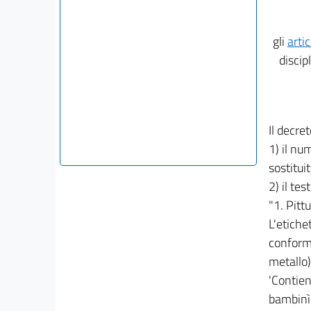
gli
artic
discip
Il decre
1) il nu
sostitu
2) il tes
"1. Pitt
L'etiche
conform
metallo)
'Contien
bambinì