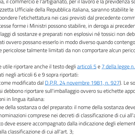
ria, il commercio e l'artigianato, per il lavoro e la previdenza s
zzetta Ufficiale della Repubblica italiana, saranno stabilite le 
pondere l'etichettatura nei casi previsti dal precedente com
tesse forme i Ministri possono stabilire, in deroga ai precedent
llaggi di sostanze e preparati non esplosivi né tossici non d
ati ovvero possano esserlo in modo diverso quando contengon
 pericolose talmente limitati da non comportare alcun pericolo
e utile riportare anche il testo degli
articoli 5
e
7 della legge 
i negli articoli 6 e 9 sopra riportati:
(come modificato dal
D.P.R. 24 novembre 1981, n. 927
). Le s
si debbono riportare sull'imballaggio ovvero su etichette appo
ni in lingua italiana:
me della sostanza o del preparato: il nome della sostanza dev
nominazioni comprese nei decreti di classificazione di cui all'a
o deve essere accompagnato dalla indicazione degli elementi 
lla classificazione di cui all'art. 3;