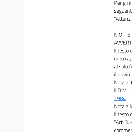
Per gli 
seguent
"Attenz
N O T E
AVVERT
Il testo
unico a
al solo f
il rinvio
Nota al t
Il D.M. 
1984
.
Nota al
Il testo 
"Art. 3. 
commerci