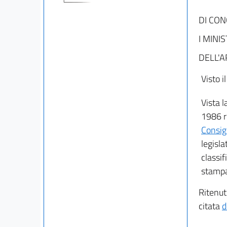
DI CO
I MINI
DELL'A
Visto i
Vista 
1986 r
Consig
legisla
classif
stampa,
Ritenut
citata
d