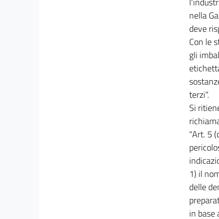
l'indust
nella Ga
deve ris
Con le s
gli imba
etichett
sostanze
terzi".
Si ritien
richiamat
"Art. 5 
pericolo
indicazio
1) il no
delle de
preparat
in base a