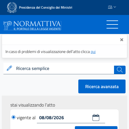
ITA
Presidenza del Consiglio dei Ministri
Normattiva - Il portale del
×
In caso di problemi di visualizzazione dell’atto clicca
qui
Ricerca semplice
cerca
Ricerca avanzata
stai visualizzando l'atto
vigente al