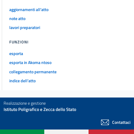
aggiornamenti all'atto
note atto
lavori preparatori
FUNZIONI
esporta
esporta in Akoma ntoso
collegamento permanente
indice dell'atto
Realizzazione e gestione
Istituto Poligrafico e Zecca dello Stato
Contattaci