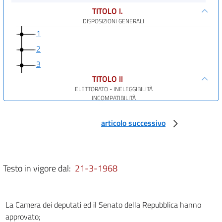
TITOLO I.
DISPOSIZIONI GENERALI
1
2
3
TITOLO II
ELETTORATO - INELEGGIBILITÀ
INCOMPATIBILITÀ
4
articolo successivo
5
6
7
Testo in vigore dal:
21-3-1968
TITOLO III
PROCEDIMENTO ELETTORALE
8
La Camera dei deputati ed il Senato della Repubblica hanno
9
approvato;