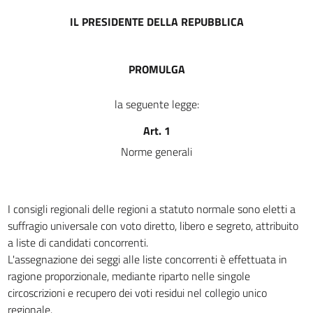
10
IL PRESIDENTE DELLA REPUBBLICA
11
12
13
PROMULGA
14
la seguente legge:
15
Art. 1
16
Norme generali
16 bis
TITOLO IV
CONVALIDA DEGLI ELETTI E CONTENZIOSO
17
I consigli regionali delle regioni a statuto normale sono eletti a
suffragio universale con voto diretto, libero e segreto, attribuito
18
a liste di candidati concorrenti.
19
L'assegnazione dei seggi alle liste concorrenti è effettuata in
TITOLO V
ragione proporzionale, mediante riparto nelle singole
DISPOSIZIONI FINALI
circoscrizioni e recupero dei voti residui nel collegio unico
20
regionale.