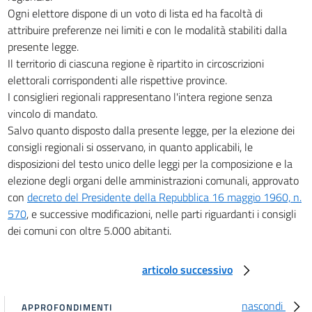
21
Ogni elettore dispone di un voto di lista ed ha facoltà di
attribuire preferenze nei limiti e con le modalità stabiliti dalla
TITOLO VI
presente legge.
DISPOSIZIONI TRANSITORIE
Il territorio di ciascuna regione è ripartito in circoscrizioni
22
elettorali corrispondenti alle rispettive province.
23
I consiglieri regionali rappresentano l'intera regione senza
24
vincolo di mandato.
25
Salvo quanto disposto dalla presente legge, per la elezione dei
consigli regionali si osservano, in quanto applicabili, le
26
disposizioni del testo unico delle leggi per la composizione e la
elezione degli organi delle amministrazioni comunali, approvato
Allegati
con
decreto del Presidente della Repubblica 16 maggio 1960, n.
Allegato A
570
, e successive modificazioni, nelle parti riguardanti i consigli
Allegato A
dei comuni con oltre 5.000 abitanti.
Allegato B
articolo successivo
Allegato B
nascondi
APPROFONDIMENTI