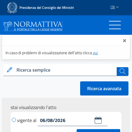
ITA
Presidenza del Consiglio dei Ministri
Normattiva - Il portale del
×
In caso di problemi di visualizzazione dell’atto clicca
qui
Ricerca semplice
cerca
Ricerca avanzata
stai visualizzando l'atto
vigente al