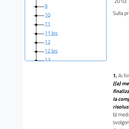
2010;
9
Sulla pr
10
11
11 bis
12
12 bis
13
14
1.
Ai fi
15
((a) me
(( Capo II-bis
finaliz
(Disposizioni sul patrocinio a spese dello Stato
la comp
nella mediazione civile e commerciale) ))
15 bis
risoluz
15 ter
b) medi
svolgon
15 quater