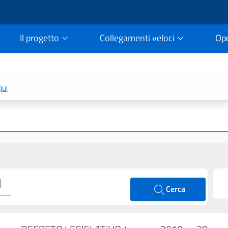
Il progetto
Collegamenti veloci
Op
rtale della legge vigent
qui
Cerca