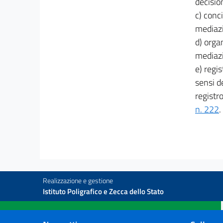
decisio
15 quinquies
c) conc
15 sexies
mediaz
15 septies
d) orga
15 octies
mediazi
15 novies
e) regis
sensi d
15 decies
registro
15 undecies
n. 222
.
Capo III
ORGANISMI DI MEDIAZIONE
((ed enti di
formazione))
16
16 bis
17
Realizzazione e gestione
Istituto Poligrafico e Zecca dello Stato
18
19