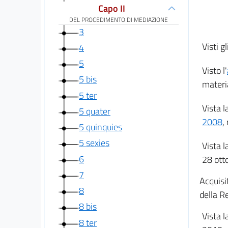
Capo II
DEL PROCEDIMENTO DI MEDIAZIONE
3
Visti gl
4
5
Visto l'
5 bis
materia
5 ter
Vista l
5 quater
2008
,
5 quinquies
5 sexies
Vista l
6
28 ott
7
Acquisi
8
della R
8 bis
Vista l
8 ter