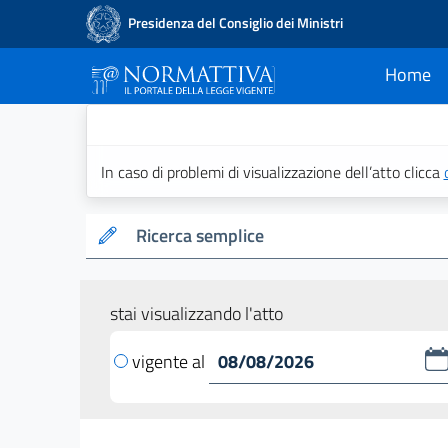
Presidenza del Consiglio dei Ministri
Home
current
Normattiva - Il po
In caso di problemi di visualizzazione dell’atto clicca
Ricerca semplice
stai visualizzando l'atto
vigente al