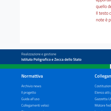
quello d
Il testo
note è p
Realizzazione e gestione
Istituto Poligrafico e Zecca dello Stato
Normattiva
Collegam
Archivio news
Costituzion
Il progetto
Elenco atti
Guida all'uso
Gazzetta Uf
Collegamenti veloci
Motore fed