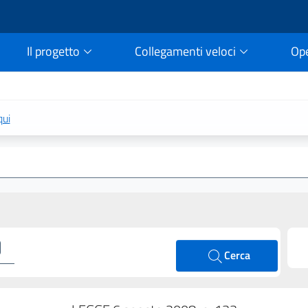
Il progetto
Collegamenti veloci
Op
rtale della legge vigent
qui
Cerca