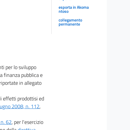
esporta in Akoma
ntoso
collegamento
permanente
ti per lo sviluppo
la finanza pubblica e
riportate in allegato
i effetti prodottisi ed
iugno 2008, n. 112
,
 n. 62
, per l'esercizio
one della
direttiva