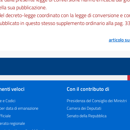
ella sua pubblicazione.
 del decreto-legge coordinato con la legge di conversione e cor
ubblicato in questo stesso supplemento ordinario alla pag. 3
articolo s
enti veloci
Con il contributo di
e e Codici
Presidenza del Consiglio dei Ministri
 per data di emanazione
Camera dei Deputati
ficiale
Senato della Repubblica
erato regionale