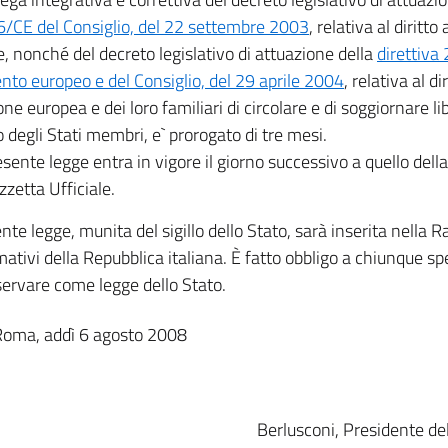
/CE del Consiglio, del 22 settembre 2003
, relativa al diritt
e, nonché del decreto legislativo di attuazione della
direttiva
to europeo e del Consiglio, del 29 aprile 2004
, relativa al di
one europea e dei loro familiari di circolare e di soggiornare 
io degli Stati membri, e` prorogato di tre mesi.
esente legge entra in vigore il giorno successivo a quello dell
zzetta Ufficiale.
nte legge, munita del sigillo dello Stato, sarà inserita nella Ra
mativi della Repubblica italiana. È fatto obbligo a chiunque spe
servare come legge dello Stato.
Roma, addì 6 agosto 2008
Berlusconi, Presidente del