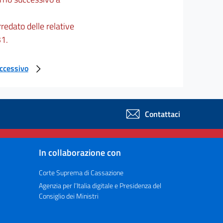
redato delle relative
31.
uccessivo
Contattaci
In collaborazione con
Corte Suprema di Cassazione
Agenzia per l’Italia digitale e Presidenza del
Consiglio dei Ministri