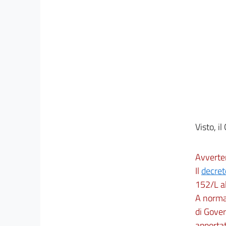
Visto, il
Avverte
Il
decret
152/L al
A norma 
di Gover
apportat