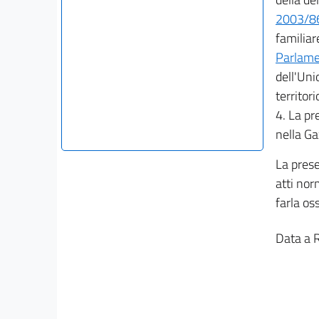
2003/86
familiar
Parlamen
dell'Uni
territor
4. La pr
nella Ga
La prese
atti nor
farla os
Data a 