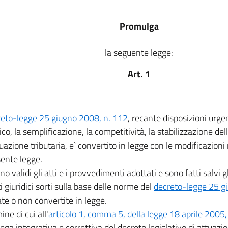
Promulga
la seguente legge:
Art. 1
reto-legge 25 giugno 2008, n. 112
, recante disposizioni urgen
o, la semplificazione, la competitività, la stabilizzazione del
uazione tributaria, e` convertito in legge con le modificazioni 
sente legge.
o validi gli atti e i provvedimenti adottati e sono fatti salvi gl
ti giuridici sorti sulla base delle norme del
decreto-legge 25 g
te o non convertite in legge.
mine di cui all'
articolo 1, comma 5, della legge 18 aprile 2005,
lega integrativa e correttiva del decreto legislativo di attuazi